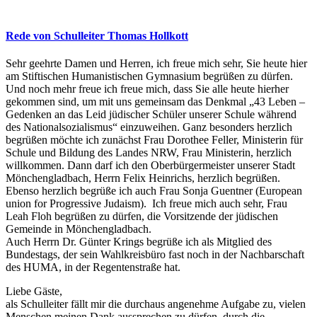
Rede von Schulleiter Thomas Hollkott
Sehr geehrte Damen und Herren, ich freue mich sehr, Sie heute hier
am Stiftischen Humanistischen Gymnasium begrüßen zu dürfen.
Und noch mehr freue ich freue mich, dass Sie alle heute hierher
gekommen sind, um mit uns gemeinsam das Denkmal „43 Leben –
Gedenken an das Leid jüdischer Schüler unserer Schule während
des Nationalsozialismus“ einzuweihen. Ganz besonders herzlich
begrüßen möchte ich zunächst Frau Dorothee Feller, Ministerin für
Schule und Bildung des Landes NRW, Frau Ministerin, herzlich
willkommen. Dann darf ich den Oberbürgermeister unserer Stadt
Mönchengladbach, Herrn Felix Heinrichs, herzlich begrüßen.
Ebenso herzlich begrüße ich auch Frau Sonja Guentner (European
union for Progressive Judaism). Ich freue mich auch sehr, Frau
Leah Floh begrüßen zu dürfen, die Vorsitzende der jüdischen
Gemeinde in Mönchengladbach.
Auch Herrn Dr. Günter Krings begrüße ich als Mitglied des
Bundestags, der sein Wahlkreisbüro fast noch in der Nachbarschaft
des HUMA, in der Regentenstraße hat.
Liebe Gäste,
als Schulleiter fällt mir die durchaus angenehme Aufgabe zu, vielen
Menschen meinen Dank aussprechen zu dürfen, durch die