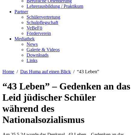
Berufliche Orientierung
Lehrerausbildung / Praktikum
Partner
Schülervertretung
Schulpflegschaft
VeBeFö
Förderverein
Mediathek
News
Galerie & Videos
Downloads
Links
Home
Das Huma auf einen Blick
“43 Leben”
“43 Leben” – Gedenken an das
Leid jüdischer Schüler
während des
Nationalsozialismus
Am 25.5.24 wurde das Denkmal „43 Leben – Gedenken an das