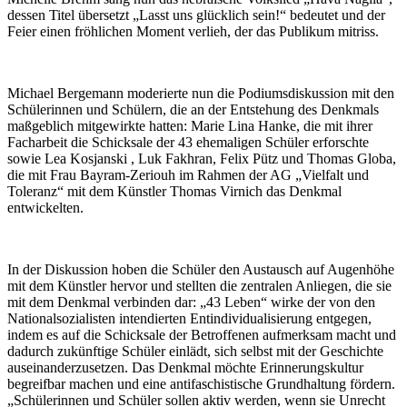
dessen Titel übersetzt „Lasst uns glücklich sein!“ bedeutet und der
Feier einen fröhlichen Moment verlieh, der das Publikum mitriss.
Michael Bergemann moderierte nun die Podiumsdiskussion mit den
Schülerinnen und Schülern, die an der Entstehung des Denkmals
maßgeblich mitgewirkte hatten: Marie Lina Hanke, die mit ihrer
Facharbeit die Schicksale der 43 ehemaligen Schüler erforschte
sowie Lea Kosjanski , Luk Fakhran, Felix Pütz und Thomas Globa,
die mit Frau Bayram-Zeriouh im Rahmen der AG „Vielfalt und
Toleranz“ mit dem Künstler Thomas Virnich das Denkmal
entwickelten.
In der Diskussion hoben die Schüler den Austausch auf Augenhöhe
mit dem Künstler hervor und stellten die zentralen Anliegen, die sie
mit dem Denkmal verbinden dar: „43 Leben“ wirke der von den
Nationalsozialisten intendierten Entindividualisierung entgegen,
indem es auf die Schicksale der Betroffenen aufmerksam macht und
dadurch zukünftige Schüler einlädt, sich selbst mit der Geschichte
auseinanderzusetzen. Das Denkmal möchte Erinnerungskultur
begreifbar machen und eine antifaschistische Grundhaltung fördern.
„Schülerinnen und Schüler sollen aktiv werden, wenn sie Unrecht