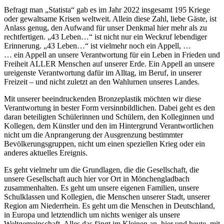
Befragt man „Statista“ gab es im Jahr 2022 insgesamt 195 Kriege
oder gewaltsame Krisen weltweit. Allein diese Zahl, liebe Gäste, ist
Anlass genug, den Aufwand für unser Denkmal hier mehr als zu
rechtfertigen. „43 Leben…“ ist nicht nur ein Weckruf lebendiger
Erinnerung. „43 Leben…“ ist vielmehr noch ein Appell, …
… ein Appell an unsere Verantwortung für ein Leben in Frieden und
Freiheit ALLER Menschen auf unserer Erde. Ein Appell an unsere
ureigenste Verantwortung dafür im Alltag, im Beruf, in unserer
Freizeit – und nicht zuletzt an den Wahlurnen unseres Landes.
Mit unserer beeindruckenden Bronzeplastik möchten wir diese
Verantwortung in bester Form versinnbildlichen. Dabei geht es den
daran beteiligten Schülerinnen und Schülern, den Kolleginnen und
Kollegen, dem Künstler und den im Hintergrund Verantwortlichen
nicht um die Anprangerung der Ausgrenzung bestimmter
Bevölkerungsgruppen, nicht um einen speziellen Krieg oder ein
anderes aktuelles Ereignis.
Es geht vielmehr um die Grundlagen, die die Gesellschaft, die
unsere Gesellschaft auch hier vor Ort in Mönchengladbach
zusammenhalten. Es geht um unsere eigenen Familien, unsere
Schulklassen und Kollegien, die Menschen unserer Stadt, unserer
Region am Niederrhein. Es geht um die Menschen in Deutschland,
in Europa und letztendlich um nichts weniger als unsere
Weltgemeinschaft. Alles das fängt im Kleinen an, hier und heute, mit