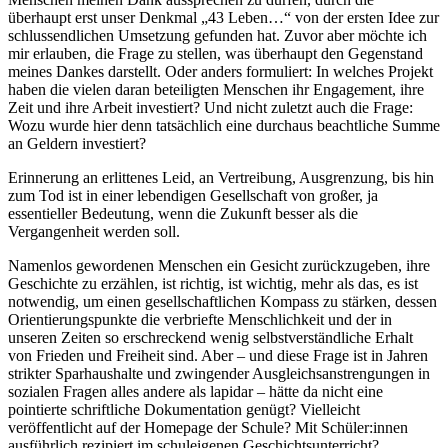
überhaupt erst unser Denkmal „43 Leben…“ von der ersten Idee zur
schlussendlichen Umsetzung gefunden hat. Zuvor aber möchte ich
mir erlauben, die Frage zu stellen, was überhaupt den Gegenstand
meines Dankes darstellt. Oder anders formuliert: In welches Projekt
haben die vielen daran beteiligten Menschen ihr Engagement, ihre
Zeit und ihre Arbeit investiert? Und nicht zuletzt auch die Frage:
Wozu wurde hier denn tatsächlich eine durchaus beachtliche Summe
an Geldern investiert?
Erinnerung an erlittenes Leid, an Vertreibung, Ausgrenzung, bis hin
zum Tod ist in einer lebendigen Gesellschaft von großer, ja
essentieller Bedeutung, wenn die Zukunft besser als die
Vergangenheit werden soll.
Namenlos gewordenen Menschen ein Gesicht zurückzugeben, ihre
Geschichte zu erzählen, ist richtig, ist wichtig, mehr als das, es ist
notwendig, um einen gesellschaftlichen Kompass zu stärken, dessen
Orientierungspunkte die verbriefte Menschlichkeit und der in
unseren Zeiten so erschreckend wenig selbstverständliche Erhalt
von Frieden und Freiheit sind. Aber – und diese Frage ist in Jahren
strikter Sparhaushalte und zwingender Ausgleichsanstrengungen in
sozialen Fragen alles andere als lapidar – hätte da nicht eine
pointierte schriftliche Dokumentation genügt? Vielleicht
veröffentlicht auf der Homepage der Schule? Mit Schüler:innen
ausführlich rezipiert im schuleigenen Geschichtsunterricht?