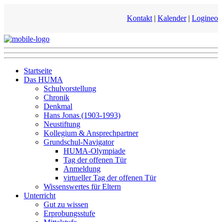
Kontakt
|
Kalender
|
Logineo
Startseite
Das HUMA
Schulvorstellung
Chronik
Denkmal
Hans Jonas (1903-1993)
Neustiftung
Kollegium & Ansprechpartner
Grundschul-Navigator
HUMA-Olympiade
Tag der offenen Tür
Anmeldung
virtueller Tag der offenen Tür
Wissenswertes für Eltern
Unterricht
Gut zu wissen
Erprobungsstufe