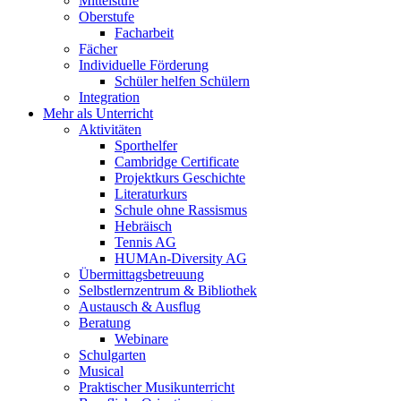
Mittelstufe
Oberstufe
Facharbeit
Fächer
Individuelle Förderung
Schüler helfen Schülern
Integration
Mehr als Unterricht
Aktivitäten
Sporthelfer
Cambridge Certificate
Projektkurs Geschichte
Literaturkurs
Schule ohne Rassismus
Hebräisch
Tennis AG
HUMAn-Diversity AG
Übermittagsbetreuung
Selbstlernzentrum & Bibliothek
Austausch & Ausflug
Beratung
Webinare
Schulgarten
Musical
Praktischer Musikunterricht