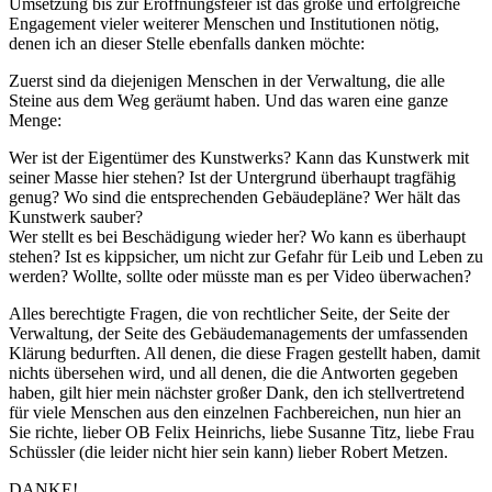
Umsetzung bis zur Eröffnungsfeier ist das große und erfolgreiche
Engagement vieler weiterer Menschen und Institutionen nötig,
denen ich an dieser Stelle ebenfalls danken möchte:
Zuerst sind da diejenigen Menschen in der Verwaltung, die alle
Steine aus dem Weg geräumt haben. Und das waren eine ganze
Menge:
Wer ist der Eigentümer des Kunstwerks? Kann das Kunstwerk mit
seiner Masse hier stehen? Ist der Untergrund überhaupt tragfähig
genug? Wo sind die entsprechenden Gebäudepläne? Wer hält das
Kunstwerk sauber?
Wer stellt es bei Beschädigung wieder her? Wo kann es überhaupt
stehen? Ist es kippsicher, um nicht zur Gefahr für Leib und Leben zu
werden? Wollte, sollte oder müsste man es per Video überwachen?
Alles berechtigte Fragen, die von rechtlicher Seite, der Seite der
Verwaltung, der Seite des Gebäudemanagements der umfassenden
Klärung bedurften. All denen, die diese Fragen gestellt haben, damit
nichts übersehen wird, und all denen, die die Antworten gegeben
haben, gilt hier mein nächster großer Dank, den ich stellvertretend
für viele Menschen aus den einzelnen Fachbereichen, nun hier an
Sie richte, lieber OB Felix Heinrichs, liebe Susanne Titz, liebe Frau
Schüssler (die leider nicht hier sein kann) lieber Robert Metzen.
DANKE!