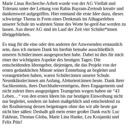
Marie Linas Recherche-Arbeit wurde von der AG Vielfalt und
Toleranz unter der Leitung von Rabia Bayram-Zeriouh kreativ und
dankenswert aufgegriffen. Hier entstand die erste Idee dazu, dieses
schwierige Thema in Form eines Denkmals im Alltagserleben
unserer Schule im wahrsten Sinne des Worte be-greif-bar werden zu
lassen. Aus dieser AG sind im Lauf der Zeit vier Schüler*innen
übriggeblieben.
Es mag für die eine oder den anderen der Anwesenden erstaunlich
sein, dass ich meinen Dank bis hierhin beinahe ausschließlich
unseren Schüler:innen ausgesprochen habe. Dabei ist dies für mich
einer der wichtigsten Aspekte des heutigen Tages: Die
entscheidenden Ideengeber, diejenigen, die das Projekt von der
ersten gedanklichen Minute seiner Entstehung an begleitet und
vorangetrieben haben, waren Schüler:innen unserer Schule.
Neuntklässler:innen am Anfang, Abiturient:innen heute. Dank ihrer
Sachkenntnis, ihres Durchhaltevermögens, ihres Engagements und
nicht zuletzt ihres ausgeprägten Teamgeists wegen haben sie “43
Leben…“ von den ersten Ideen bis zur heutigen Einweihung nicht
nur begleitet, sondern sie haben maßgeblich und entscheidend zu
der Realisierung dessen beigetragen ohne das wir alle heute gar
nicht hier säßen: Deshalb gilt mein erster großer Dank euch: Luc
Fakhran, Thomas Globa, Marie Lina Hanke, Lea Kosjanski und
Felix Pütz!