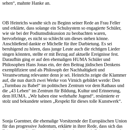
sehen“, mahnte Hanke an.
OB Heinrichs wandte sich zu Beginn seiner Rede an Frau Feller
und erklärte, dass solange ein Schulsystem so engagierte Schüler,
wie sie bei der Podiumsdiskussion zu beobachten waren,
hervorbringe, es nicht so schlecht um dieses stehen könne.
Anschließend dankte er Michelle für ihre Darbietung. Es sei
beruhigend zu hören, dass junge Leute auch die richtigen Lieder
singen könnten, stellte er mit Bezug auf aktuelle Ereignisse fest.
Daraufhin ging er auf den ehemaligen HUMA Schüler und
Philosophen Hans Jonas ein, der den Beitrag jüdischen Denkens
exemplifiziere und als Philosoph der Nachhaltigkeit und
Verantwortung relevanter denn je sei. Heinrichs zeigte die Klammer
auf, die nun durch zwei Werke von Virnich gebildet werde: Den
„Turmbau zu Babel“ im politischen Zentrum vor dem Rathaus und
die „43 Leben“ im Zentrum für Bildung, Kultur und Erinnerung,
dem HUMA. „Wir haben eine wehrhafte Jugend“, resümierte er
stolz und bekundete seinen „Respekt für dieses tolle Kunstwerk“.
Sonja Guentner, die ehemalige Vorsitzende der Europäischen Union
für das progressive Judentum, erklärte in ihrer Rede, dass sich das