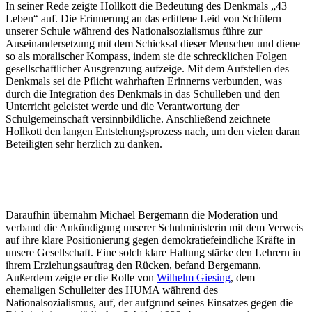
In seiner Rede zeigte Hollkott die Bedeutung des Denkmals „43
Leben“ auf. Die Erinnerung an das erlittene Leid von Schülern
unserer Schule während des Nationalsozialismus führe zur
Auseinandersetzung mit dem Schicksal dieser Menschen und diene
so als moralischer Kompass, indem sie die schrecklichen Folgen
gesellschaftlicher Ausgrenzung aufzeige. Mit dem Aufstellen des
Denkmals sei die Pflicht wahrhaften Erinnerns verbunden, was
durch die Integration des Denkmals in das Schulleben und den
Unterricht geleistet werde und die Verantwortung der
Schulgemeinschaft versinnbildliche. Anschließend zeichnete
Hollkott den langen Entstehungsprozess nach, um den vielen daran
Beteiligten sehr herzlich zu danken.
Daraufhin übernahm Michael Bergemann die Moderation und
verband die Ankündigung unserer Schulministerin mit dem Verweis
auf ihre klare Positionierung gegen demokratiefeindliche Kräfte in
unsere Gesellschaft. Eine solch klare Haltung stärke den Lehrern in
ihrem Erziehungsauftrag den Rücken, befand Bergemann.
Außerdem zeigte er die Rolle von
Wilhelm Giesing
, dem
ehemaligen Schulleiter des HUMA während des
Nationalsozialismus, auf, der aufgrund seines Einsatzes gegen die