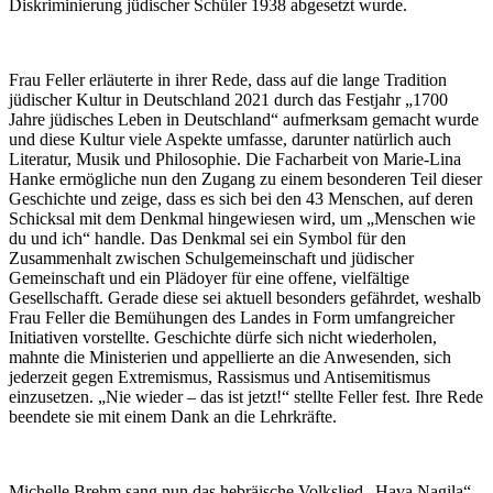
Diskriminierung jüdischer Schüler 1938 abgesetzt wurde.
Frau Feller erläuterte in ihrer Rede, dass auf die lange Tradition
jüdischer Kultur in Deutschland 2021 durch das Festjahr „1700
Jahre jüdisches Leben in Deutschland“ aufmerksam gemacht wurde
und diese Kultur viele Aspekte umfasse, darunter natürlich auch
Literatur, Musik und Philosophie. Die Facharbeit von Marie-Lina
Hanke ermögliche nun den Zugang zu einem besonderen Teil dieser
Geschichte und zeige, dass es sich bei den 43 Menschen, auf deren
Schicksal mit dem Denkmal hingewiesen wird, um „Menschen wie
du und ich“ handle. Das Denkmal sei ein Symbol für den
Zusammenhalt zwischen Schulgemeinschaft und jüdischer
Gemeinschaft und ein Plädoyer für eine offene, vielfältige
Gesellschafft. Gerade diese sei aktuell besonders gefährdet, weshalb
Frau Feller die Bemühungen des Landes in Form umfangreicher
Initiativen vorstellte. Geschichte dürfe sich nicht wiederholen,
mahnte die Ministerien und appellierte an die Anwesenden, sich
jederzeit gegen Extremismus, Rassismus und Antisemitismus
einzusetzen. „Nie wieder – das ist jetzt!“ stellte Feller fest. Ihre Rede
beendete sie mit einem Dank an die Lehrkräfte.
Michelle Brehm sang nun das hebräische Volkslied „Hava Nagila“,