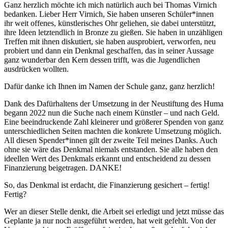
Ganz herzlich möchte ich mich natürlich auch bei Thomas Virnich
bedanken. Lieber Herr Virnich, Sie haben unseren Schüler*innen
ihr weit offenes, künstlerisches Ohr geliehen, sie dabei unterstützt,
ihre Ideen letztendlich in Bronze zu gießen. Sie haben in unzähligen
Treffen mit ihnen diskutiert, sie haben ausprobiert, verworfen, neu
probiert und dann ein Denkmal geschaffen, das in seiner Aussage
ganz wunderbar den Kern dessen trifft, was die Jugendlichen
ausdrücken wollten.
Dafür danke ich Ihnen im Namen der Schule ganz, ganz herzlich!
Dank des Dafürhaltens der Umsetzung in der Neustiftung des Huma
begann 2022 nun die Suche nach einem Künstler – und nach Geld.
Eine beeindruckende Zahl kleinerer und größerer Spenden von ganz
unterschiedlichen Seiten machten die konkrete Umsetzung möglich.
All diesen Spender*innen gilt der zweite Teil meines Danks. Auch
ohne sie wäre das Denkmal niemals entstanden. Sie alle haben den
ideellen Wert des Denkmals erkannt und entscheidend zu dessen
Finanzierung beigetragen. DANKE!
So, das Denkmal ist erdacht, die Finanzierung gesichert – fertig!
Fertig?
Wer an dieser Stelle denkt, die Arbeit sei erledigt und jetzt müsse das
Geplante ja nur noch ausgeführt werden, hat weit gefehlt. Von der