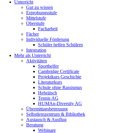
Unterricht
Gut zu wissen
Erprobungsstufe
Mittelstufe
Oberstufe
Facharbeit
Fächer
Individuelle Förderung
Schüler helfen Schülern
Integration
Mehr als Unterricht
Aktivitäten
Sporthelfer
Cambridge Certificate
Projektkurs Geschichte
Literaturkurs
Schule ohne Rassismus
Hebräisch
Tennis AG
HUMAn-Diversity AG
Übermittagsbetreuung
Selbstlernzentrum & Bibliothek
Austausch & Ausflug
Beratung
Webinare