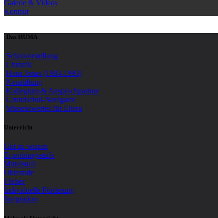
Galerie & Videos
Kontakt
Das HUMA
Schulvorstellung
Chronik
Hans Jonas (1903-1993)
Neustiftung
Kollegium & Ansprechpartner
Grundschul-Navigator
Wissenswertes für Eltern
Unterricht
Gut zu wissen
Erprobungsstufe
Mittelstufe
Oberstufe
Fächer
Individuelle Förderung
Integration