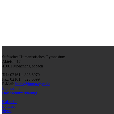
Stiftisches Humanistisches Gymnasium
Abteistr. 17
41061 Mönchengladbach
Tel.: 02161 – 823 6070
Fax: 02161 – 823 6099
E-Mail:
huma@huma-gym.de
Impressum
Datenschutzerklärung
Kalender
Logineo
News