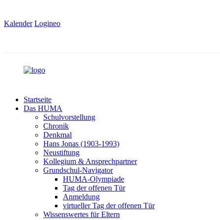
Kalender
Logineo
Startseite
Das HUMA
Schulvorstellung
Chronik
Denkmal
Hans Jonas (1903-1993)
Neustiftung
Kollegium & Ansprechpartner
Grundschul-Navigator
HUMA-Olympiade
Tag der offenen Tür
Anmeldung
virtueller Tag der offenen Tür
Wissenswertes für Eltern