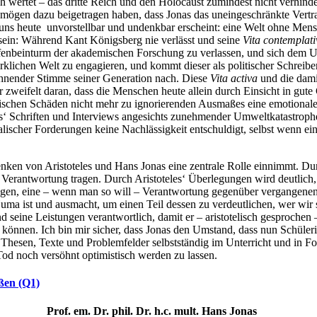
lich wertet – das dritte Reich und den Holocaust zumindest nicht verhin
e mögen dazu beigetragen haben, dass Jonas das uneingeschränkte Vertr
on uns heute unvorstellbar und undenkbar erscheint: eine Welt ohne Men
 sein: Während Kant Königsberg nie verlässt und seine
Vita contemplati
enbeinturm der akademischen Forschung zu verlassen, und sich dem Unr
irklichen Welt zu engagieren, und kommt dieser als politischer Schreiber
ahnender Stimme seiner Generation nach. Diese
Vita activa
und die dam
r zweifelt daran, dass die Menschen heute allein durch Einsicht in gu
gischen Schäden nicht mehr zu ignorierenden Ausmaßes eine emotionale 
as‘ Schriften und Interviews angesichts zunehmender Umweltkatastrophe
scher Forderungen keine Nachlässigkeit entschuldigt, selbst wenn ein 
von Aristoteles und Hans Jonas eine zentrale Rolle einnimmt. Durch
 Verantwortung tragen. Durch Aristoteles‘ Überlegungen wird deutlich, 
ragen, eine – wenn man so will – Verantwortung gegenüber vergangene
 Huma ist und ausmacht, um einen Teil dessen zu verdeutlichen, wer w
d seine Leistungen verantwortlich, damit er – aristotelisch gesprochen
önnen. Ich bin mir sicher, dass Jonas den Umstand, dass nun Schülerin
ne Thesen, Texte und Problemfelder selbstständig im Unterricht und in F
em Tod noch versöhnt optimistisch werden zu lassen.
nßen (Q1)
Prof. em. Dr. phil. Dr. h.c. mult. Hans Jonas