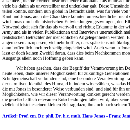
anschließt, die die Formen instrumenteller Rationalität als mitursäch
viele bis dahin als unvorstellbar und undenkbar galt. Diese Umständ
teilen konnte, sondern nun global in Betracht zieht, was für viele v
Kant und Jonas, auch die Charaktere könnten unterschiedlicher nicht
wird Jonas durch die historischen Entwicklungen gezwungen, den Elf
Notwendigkeit sich für das als wertvoll und richtig Erkannte in der w
Army
und als in vielen Publikationen und Interviews unermüdlich m
realistischen Betrachter der menschlichen Angelegenheiten werden. E
angemessen anzupassen, vielmehr hofft er, dass spätestens mit ökolo
dann hoffentlich noch rechtzeitig eingeleitet wird. Auch wenn in Jon
lässt er doch keinen Zweifel daran, dass dies beim Nachkommen morali
Ausgangs allein noch Hoffnung geben kann.
Wir haben gesehen, dass der Begriff der Verantwortung im Denken 
heute leben, dank unserer Möglichkeiten für zukünftige Generationen
Schulgemeinschaft verbunden sind, eine besondere Verantwortung t
der narrativen Identität des Huma, d.h. indem wir erzählen, was das
die mit Jonas in besonderer Weise verbunden sind, und sind für ihn un
Möglichkeiten, wie wir dieser Verantwortung konkret gerecht werden k
die gesellschaftlich relevanten Entscheidungen fällen wird, über sei
vielleicht leistet es einen kleinen Beitrag dazu, ihn auch nach sein
Artikel: Prof. em. Dr. phil. Dr. h.c. mult. Hans Jonas - Franz Ja