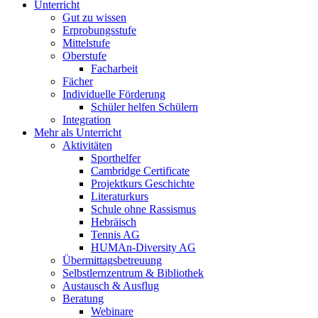
Unterricht
Gut zu wissen
Erprobungsstufe
Mittelstufe
Oberstufe
Facharbeit
Fächer
Individuelle Förderung
Schüler helfen Schülern
Integration
Mehr als Unterricht
Aktivitäten
Sporthelfer
Cambridge Certificate
Projektkurs Geschichte
Literaturkurs
Schule ohne Rassismus
Hebräisch
Tennis AG
HUMAn-Diversity AG
Übermittagsbetreuung
Selbstlernzentrum & Bibliothek
Austausch & Ausflug
Beratung
Webinare