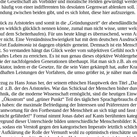
ie Gesellschaft als Vorbilder und moralische Helden gewürdigt werden,
 häufig von einer indifferenten bis desolaten Gegenwart ablenken soll.
ndung zwischen beiden gibt, und es sich lohnt, diese hier aufzuzeigen.
 Aristoteles und somit in die „Gründungszeit“ der abendländlichen
n wirklich glücklich nennen könne, zumal man nicht wisse, unter wel
uf dem Scheiterhaufen). Für uns heute klingt es überraschend, wenn Ari
oder nicht. Eine Verständnisschwierigkeit hat mit dem deutschen Ausdru
Wort
Eudaimonia
ist dagegen objektiv gemeint. Demnach ist ein Mensch 
lebt. So verstanden hängt das Glück weder vom subjektiven Gefühl noch v
haftes Leben zu erreichen. Es ist nun genau dieses objektive Wohlerge
der nachfolgenden Generationen überhaupt. Hat man sich z.B. als engag
or, indem er die Gesetze, für die sein Vater gekämpft hat, außer Kraft s
dhaften Leistungen der Vorfahren, die umso größer ist, je näher man d
zu Hans Jonas her, der seinem ethischen Hauptwerk den Titel „Das P
 z.B. der des Aristoteles. War das Schicksal der Menschen bisher du
echnik, die die moderne Wissenschaft ermöglicht, sind die heutigen Ei
 „Ökostrom“ und „grüner Punkt“ Teil des täglichen Sprachgebrauchs darst
 haben: die maximale Befriedigung der Interessen und Präferenzen der
erantwortung für den Fortbestand der Menschheit an sich trägt und fass
icht gefährdet!“ Formal nimmt Jonas dabei auf Kants berühmten kateg
ergrund dieser Unterschiede bilden unterschiedliche Menschenbilder: K
 sodass ein Verstoß gegen den kategorischen Imperativ letztlich schlich
Aufklärung die Rolle der Vernunft wohl zu optimistisch einschätzte u