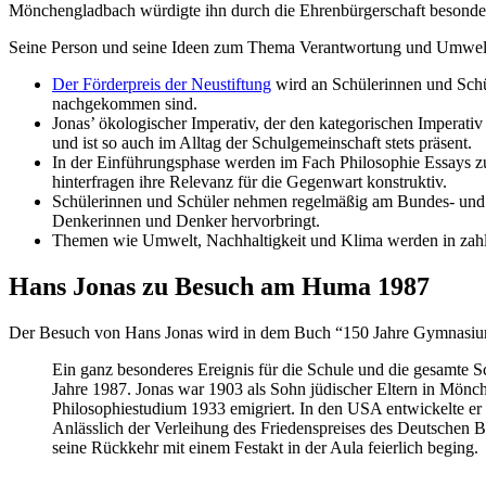
Mönchengladbach würdigte ihn durch die Ehrenbürgerschaft besonde
Seine Person und seine Ideen zum Thema Verantwortung und Umwel
Der Förderpreis der Neustiftung
wird an Schülerinnen und Sch
nachgekommen sind.
Jonas’ ökologischer Imperativ, der den kategorischen Imperati
und ist so auch im Alltag der Schulgemeinschaft stets präsent.
In der Einführungsphase werden im Fach Philosophie Essays zu 
hinterfragen ihre Relevanz für die Gegenwart konstruktiv.
Schülerinnen und Schüler nehmen regelmäßig am Bundes- und 
Denkerinnen und Denker hervorbringt.
Themen wie Umwelt, Nachhaltigkeit und Klima werden in zahlre
Hans Jonas zu Besuch am Huma 1987
Der Besuch von Hans Jonas wird in dem Buch “150 Jahre Gymnasium 
Ein ganz besonderes Ereignis für die Schule und die gesamte 
Jahre 1987. Jonas war 1903 als Sohn jüdischer Eltern in Mön
Philosophiestudium 1933 emigriert. In den USA entwickelte er 
Anlässlich der Verleihung des Friedenspreises des Deutschen Bu
seine Rückkehr mit einem Festakt in der Aula feierlich beging.