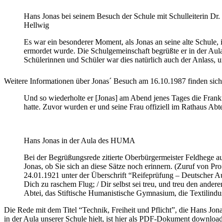
Hans Jonas bei seinem Besuch der Schule mit Schulleiterin Dr.
Hellwig
Es war ein besonderer Moment, als Jonas an seine alte Schule,
ermordet wurde. Die Schulgemeinschaft begrüßte er in der Aul
Schülerinnen und Schüler war dies natürlich auch der Anlass, u
Weitere Informationen über Jonas´ Besuch am 16.10.1987 finden sic
Und so wiederholte er [Jonas] am Abend jenes Tages die Frankf
hatte. Zuvor wurden er und seine Frau offiziell im Rathaus Abt
Hans Jonas in der Aula des HUMA
Bei der Begrüßungsrede zitierte Oberbürgermeister Feldhege aus
Jonas, ob Sie sich an diese Sätze noch erinnern. (Zuruf von Pro
24.01.1921 unter der Überschrift “Reifeprüfung – Deutscher A
Dich zu raschem Flug; / Dir selbst sei treu, und treu den ande
Abtei, das Stiftische Humanistische Gymnasium, die Textilindu
Die Rede mit dem Titel “Technik, Freiheit und Pflicht”, die Hans Jo
in der Aula unserer Schule hielt, ist hier als PDF-Dokument downloa