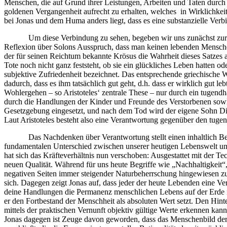
Menschen, die auf Grund ihrer Leistungen, Arbeiten und Taten durch d
goldenen Vergangenheit aufrecht zu erhalten, welches in Wirklichkeit
bei Jonas und dem Huma anders liegt, dass es eine substanzielle Verbi
Um diese Verbindung zu sehen, begeben wir uns zunächst zurück zu
Reflexion über Solons Ausspruch, dass man keinen lebenden Mensche
der für seinen Reichtum bekannte Krösus die Wahrheit dieses Satzes a
Tote noch nicht ganz feststeht, ob sie ein glückliches Leben hatten 
subjektive Zufriedenheit bezeichnet. Das entsprechende griechische 
dadurch, dass es ihm tatsächlich gut geht, d.h. dass er wirklich gut 
Wohlergehen – so Aristoteles‘ zentrale These – nur durch ein tugend
durch die Handlungen der Kinder und Freunde des Verstorbenen sowie 
Gesetzgebung eingesetzt, und nach dem Tod wird der eigene Sohn Diktat
Laut Aristoteles besteht also eine Verantwortung gegenüber den tugen
Das Nachdenken über Verantwortung stellt einen inhaltlich Bezug 
fundamentalen Unterschied zwischen unserer heutigen Lebenswelt und
hat sich das Kräfteverhältnis nun verschoben: Ausgestattet mit der T
neuen Qualität. Während für uns heute Begriffe wie „Nachhaltigkeit“,
negativen Seiten immer steigender Naturbeherrschung hingewiesen zu
sich. Dagegen zeigt Jonas auf, dass jeder der heute Lebenden eine V
deine Handlungen die Permanenz menschlichen Lebens auf der Erde n
er den Fortbestand der Menschheit als absoluten Wert setzt. Den Hint
mittels der praktischen Vernunft objektiv gültige Werte erkennen kann,
Jonas dagegen ist Zeuge davon geworden, dass das Menschenbild der 