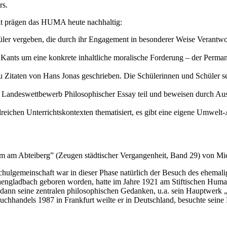
rs.
t prägen das HUMA heute nachhaltig:
üler vergeben, die durch ihr Engagement in besonderer Weise Verant
v Kants um eine konkrete inhaltliche moralische Forderung – der Perma
Zitaten von Hans Jonas geschrieben. Die Schülerinnen und Schüler set
Landeswettbewerb Philosophischer Essay teil und beweisen durch Aus
ichen Unterrichtskontexten thematisiert, es gibt eine eigene Umwelt-
am Abteiberg” (Zeugen städtischer Vergangenheit, Band 29) von Mich
Schulgemeinschaft war in dieser Phase natürlich der Besuch des ehema
chengladbach geboren worden, hatte im Jahre 1921 am Stiftischen Hu
dann seine zentralen philosophischen Gedanken, u.a. sein Hauptwerk „
chhandels 1987 in Frankfurt weilte er in Deutschland, besuchte seine H