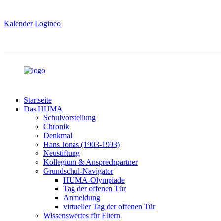
Kalender
Logineo
Startseite
Das HUMA
Schulvorstellung
Chronik
Denkmal
Hans Jonas (1903-1993)
Neustiftung
Kollegium & Ansprechpartner
Grundschul-Navigator
HUMA-Olympiade
Tag der offenen Tür
Anmeldung
virtueller Tag der offenen Tür
Wissenswertes für Eltern