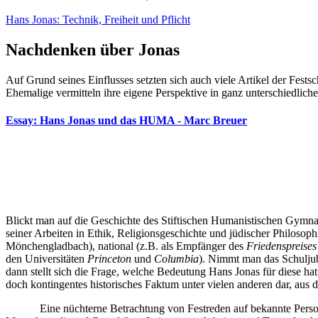
Hans Jonas: Technik, Freiheit und Pflicht
Nachdenken über Jonas
Auf Grund seines Einflusses setzten sich auch viele Artikel der Fest
Ehemalige vermitteln ihre eigene Perspektive in ganz unterschiedlich
Essay: Hans Jonas und das HUMA - Marc Breuer
Blickt man auf die Geschichte des Stiftischen Humanistischen Gymn
seiner Arbeiten in Ethik, Religionsgeschichte und jüdischer Philoso
Mönchengladbach), national (z.B. als Empfänger des
Friedenspreise
den Universitäten
Princeton
und
Columbia
). Nimmt man das Schuljub
dann stellt sich die Frage, welche Bedeutung Hans Jonas für diese hat 
doch kontingentes historisches Faktum unter vielen anderen dar, au
Eine nüchterne Betrachtung von Festreden auf bekannte Personen 