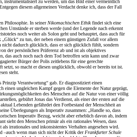
 instrumentalisiert zu werden, um das Bild einer vermeintlich
 Entgegen diesem allgemeinen Verdacht denke ich, dass der Fall
 Philosophie. In seiner
Nikomachischen Ethik
findet sich eine
chen Umstände er sterben werde (und der Legende nach erkennt
stoteles noch weiter als Solon geht und behauptet, dass auch für
ck „Glück“ zu tun, der neben einem günstigen Zufall vor allem
nicht dadurch glücklich, dass er sich glücklich fühlt, sondern
on der persönlichen Präferenz ab und ist als objektives
hen, das auch noch nach dem Tod betroffen sein kann und zwar
ierter Bürger der Polis zeitlebens für eine gerechte
etzt, so macht er diesen unglücklich, obwohl er bereits tot ist.
iesen steht.
rinzip Verantwortung“ gab. Er diagnostiziert einen
rch einen ungleichen Kampf gegen die Elemente der Natur geprägt,
nwirkungsmöglichkeiten des Menschen auf die Natur von einer völlig
ellen, gebührt Jonas das Verdienst, als einer der ersten auf die
 aktual Lebenden gefährdet den Fortbestand der Menschheit an
t seine Überlegungen als Imperativ zusammen: „Handle so, dass
orischen Imperativ Bezug, weicht aber erheblich davon ab, indem
ant sieht den Menschen primär als ein rationales Wesen, dass
t als irrationales und inkonsistentes Verhalten angesehen wird.
nd –auch wenn man sich nicht der Kritik der
Frankfurter Schule