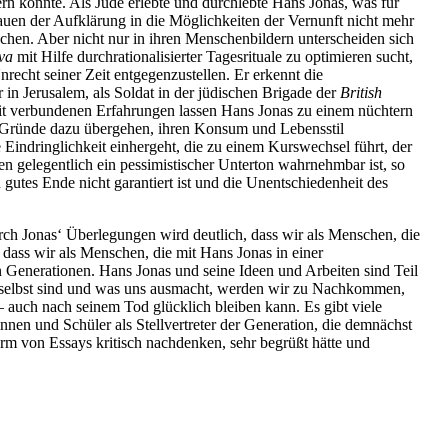
dern konnte. Als Jude erlebte und durchlebte Hans Jonas, was für
auen der Aufklärung in die Möglichkeiten der Vernunft nicht mehr
schen. Aber nicht nur in ihren Menschenbildern unterscheiden sich
va
mit Hilfe durchrationalisierter Tagesrituale zu optimieren sucht,
echt seiner Zeit entgegenzustellen. Er erkennt die
 in Jerusalem, als Soldat in der jüdischen Brigade der
British
it verbundenen Erfahrungen lassen Hans Jonas zu einem nüchtern
te Gründe dazu übergehen, ihren Konsum und Lebensstil
Eindringlichkeit einhergeht, die zu einem Kurswechsel führt, der
n gelegentlich ein pessimistischer Unterton wahrnehmbar ist, so
gutes Ende nicht garantiert ist und die Unentschiedenheit des
 Jonas‘ Überlegungen wird deutlich, dass wir als Menschen, die
dass wir als Menschen, die mit Hans Jonas in einer
n
Generationen. Hans Jonas und seine Ideen und Arbeiten sind Teil
ir selbst sind und was uns ausmacht, werden wir zu Nachkommen,
 – auch nach seinem Tod glücklich bleiben kann. Es gibt viele
nen und Schüler als Stellvertreter der Generation, die demnächst
orm von Essays kritisch nachdenken, sehr begrüßt hätte und