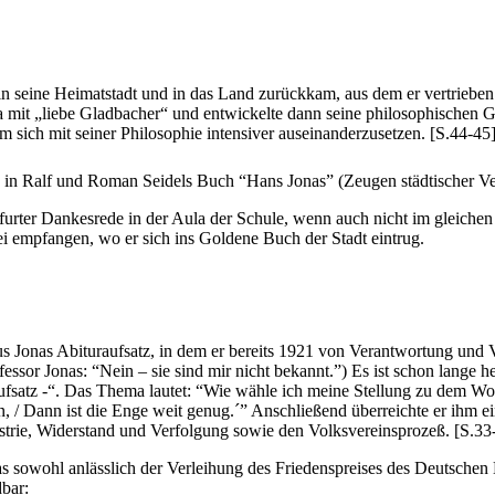
 in seine Heimatstadt und in das Land zurückkam, aus dem er vertrieb
a mit „liebe Gladbacher“ und entwickelte dann seine philosophischen 
m sich mit seiner Philosophie intensiver auseinanderzusetzen. [S.44-45
h in Ralf und Roman Seidels Buch “Hans Jonas” (Zeugen städtischer V
urter Dankesrede in der Aula der Schule, wenn auch nicht im gleichen
ei empfangen, wo er sich ins Goldene Buch der Stadt eintrug.
 Jonas Abituraufsatz, in dem er bereits 1921 von Verantwortung und Ve
fessor Jonas: “Nein – sie sind mir nicht bekannt.”) Es ist schon lange 
ufsatz -“. Das Thema lautet: “Wie wähle ich meine Stellung zu dem Wo
ren, / Dann ist die Enge weit genug.´” Anschließend überreichte er ihm
strie, Widerstand und Verfolgung sowie den Volksvereinsprozeß. [S.33
nas sowohl anlässlich der Verleihung des Friedenspreises des Deutschen
dbar: