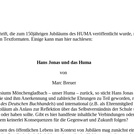
schrift, die zum 150jährigen Jubiläums des HUMA veröffentlicht wurde,
en Textformaten. Einige kann man hier nachlesen:
Hans Jonas und das Huma
von
Marc Breuer
asiums Mönchengladbach – unser Huma – zurück, so sticht Hans Jonas 
phie sind ihm Anerkennung und zahlreiche Ehrungen zu Teil geworden, r
s des Deutschen Buchhandels
) und international (z.B. als Ehrenmitglied
iläum als Anlass zur Reflektion über das Selbstverständnis der Schule
oder haben sollte. Gibt es hier handfeste inhaltliche Verbindungen oder
s dem keinerlei Konsequenzen für die Gegenwart und Zukunft folgen?
des öffentlichen Lebens im Kontext von Jubiläen mag zunächst eine 