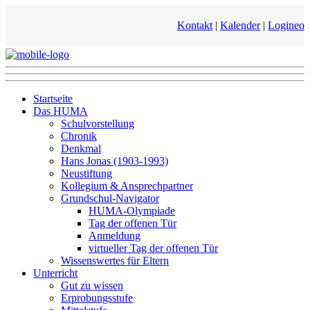
Kontakt
|
Kalender
|
Logineo
Startseite
Das HUMA
Schulvorstellung
Chronik
Denkmal
Hans Jonas (1903-1993)
Neustiftung
Kollegium & Ansprechpartner
Grundschul-Navigator
HUMA-Olympiade
Tag der offenen Tür
Anmeldung
virtueller Tag der offenen Tür
Wissenswertes für Eltern
Unterricht
Gut zu wissen
Erprobungsstufe