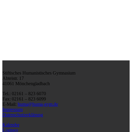
Stiftisches Humanistisches Gymnasium
Abteistr. 17
41061 Mönchengladbach
Tel.: 02161 – 823 6070
Fax: 02161 – 823 6099
E-Mail:
huma@huma-gym.de
Impressum
Datenschutzerklärung
Kalender
Logineo