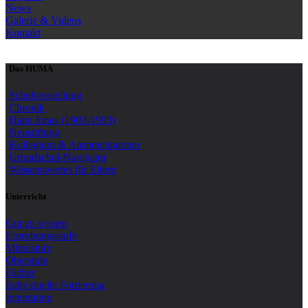
News
Galerie & Videos
Kontakt
Das HUMA
Schulvorstellung
Chronik
Hans Jonas (1903-1993)
Neustiftung
Kollegium & Ansprechpartner
Grundschul-Navigator
Wissenswertes für Eltern
Unterricht
Gut zu wissen
Erprobungsstufe
Mittelstufe
Oberstufe
Fächer
Individuelle Förderung
Integration