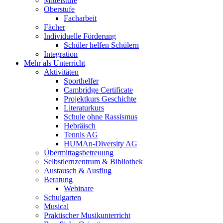
Mittelstufe
Oberstufe
Facharbeit
Fächer
Individuelle Förderung
Schüler helfen Schülern
Integration
Mehr als Unterricht
Aktivitäten
Sporthelfer
Cambridge Certificate
Projektkurs Geschichte
Literaturkurs
Schule ohne Rassismus
Hebräisch
Tennis AG
HUMAn-Diversity AG
Übermittagsbetreuung
Selbstlernzentrum & Bibliothek
Austausch & Ausflug
Beratung
Webinare
Schulgarten
Musical
Praktischer Musikunterricht