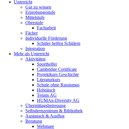
Unterricht
Gut zu wissen
Erprobungsstufe
Mittelstufe
Oberstufe
Facharbeit
Fächer
Individuelle Förderung
Schüler helfen Schülern
Integration
Mehr als Unterricht
Aktivitäten
Sporthelfer
Cambridge Certificate
Projektkurs Geschichte
Literaturkurs
Schule ohne Rassismus
Hebräisch
Tennis AG
HUMAn-Diversity AG
Übermittagsbetreuung
Selbstlernzentrum & Bibliothek
Austausch & Ausflug
Beratung
Webinare