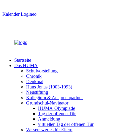
Kalender
Logineo
Startseite
Das HUMA
Schulvorstellung
Chronik
Denkmal
Hans Jonas (1903-1993)
Neustiftung
Kollegium & Ansprechpartner
Grundschul-Navigator
HUMA-Olympiade
Tag der offenen Tür
Anmeldung
virtueller Tag der offenen Tür
Wissenswertes für Eltern