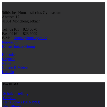
Stiftisches Humanistisches Gymnasium
Abteistr. 17
41061 Mönchengladbach
Tel.: 02161 – 823 6070
Fax: 02161 – 823 6099
E-Mail:
huma@huma-gym.de
Impressum
Datenschutzerklärung
Kalender
Logineo
News
Galerie & Videos
Kontakt
Das HUMA
Schulvorstellung
Chronik
Hans Jonas (1903-1993)
Neustiftung