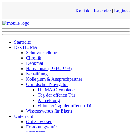
Kontakt
|
Kalender
|
Logineo
Startseite
Das HUMA
Schulvorstellung
Chronik
Denkmal
Hans Jonas (1903-1993)
Neustiftung
Kollegium & Ansprechpartner
Grundschul-Navigator
HUMA-Olympiade
Tag der offenen Tür
Anmeldung
virtueller Tag der offenen Tür
Wissenswertes für Eltern
Unterricht
Gut zu wissen
Erprobungsstufe