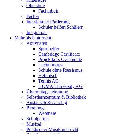
Mittelstufe
Oberstufe
Facharbeit
Fächer
Individuelle Förderung
Schüler helfen Schülern
Integration
Mehr als Unterricht
Aktivitäten
Sporthelfer
Cambridge Certificate
Projektkurs Geschichte
Literaturkurs
Schule ohne Rassismus
Hebräisch
Tennis AG
HUMAn-Diversity AG
Übermittagsbetreuung
Selbstlernzentrum & Bibliothek
Austausch & Ausflug
Beratung
Webinare
Schulgarten
Musical
Praktischer Musikunterricht