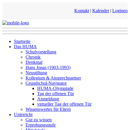
Kontakt
|
Kalender
|
Logineo
Startseite
Das HUMA
Schulvorstellung
Chronik
Denkmal
Hans Jonas (1903-1993)
Neustiftung
Kollegium & Ansprechpartner
Grundschul-Navigator
HUMA-Olympiade
Tag der offenen Tür
Anmeldung
virtueller Tag der offenen Tür
Wissenswertes für Eltern
Unterricht
Gut zu wissen
Erprobungsstufe