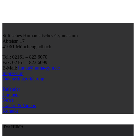
Stiftisches Humanistisches Gymnasium
Abteistr. 17
41061 Mönchengladbach
Tel.: 02161 – 823 6070
Fax: 02161 – 823 6099
E-Mail:
huma@huma-gym.de
Impressum
Datenschutzerklärung
Kalender
Logineo
News
Galerie & Videos
Kontakt
Das HUMA