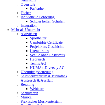
Mittelstufe
Oberstufe
Facharbeit
Fächer
Individuelle Förderung
Schüler helfen Schülern
Integration
Mehr als Unterricht
Aktivitäten
Sporthelfer
Cambridge Certificate
Projektkurs Geschichte
Literaturkurs
Schule ohne Rassismus
Hebräisch
Tennis AG
HUMAn-Diversity AG
Übermittagsbetreuung
Selbstlernzentrum & Bibliothek
Austausch & Ausflug
Beratung
Webinare
Schulgarten
Musical
Praktischer Musikunterricht