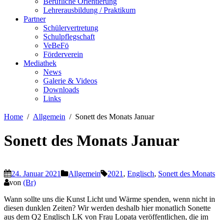
Berufliche Orientierung
Lehrerausbildung / Praktikum
Partner
Schülervertretung
Schulpflegschaft
VeBeFö
Förderverein
Mediathek
News
Galerie & Videos
Downloads
Links
Home
Allgemein
Sonett des Monats Januar
Sonett des Monats Januar
24. Januar 2021
Allgemein
2021
,
Englisch
,
Sonett des Monats
von
(Br)
Wann sollte uns die Kunst Licht und Wärme spenden, wenn nicht in
diesen dunklen Zeiten? Wir werden deshalb hier monatlich Sonette
aus dem Q2 Englisch LK von Frau Lopata veröffentlichen, die im