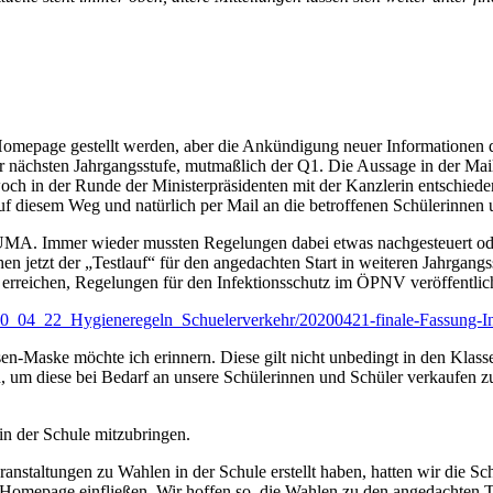
ie Homepage gestellt werden, aber die Ankündigung neuer Informationen
der nächsten Jahrgangsstufe, mutmaßlich der Q1. Die Aussage in der Mail
ch in der Runde der Ministerpräsidenten mit der Kanzlerin entschiede
uf diesem Weg und natürlich per Mail an die betroffenen Schülerinnen
HUMA. Immer wieder mussten Regelungen dabei etwas nachgesteuert ode
n jetzt der „Testlauf“ für den angedachten Start in weiteren Jahrgang
erreichen, Regelungen für den Infektionsschutz im ÖPNV veröffentlicht
_04_22_Hygieneregeln_Schuelerverkehr/20200421-finale-Fassung-Inf
Maske möchte ich erinnern. Diese gilt nicht unbedingt in den Klasse
, um diese bei Bedarf an unsere Schülerinnen und Schüler verkaufen zu
n der Schule mitzubringen.
eranstaltungen zu Wahlen in der Schule erstellt haben, hatten wir die Sc
r Homepage einfließen. Wir hoffen so, die Wahlen zu den angedachten 