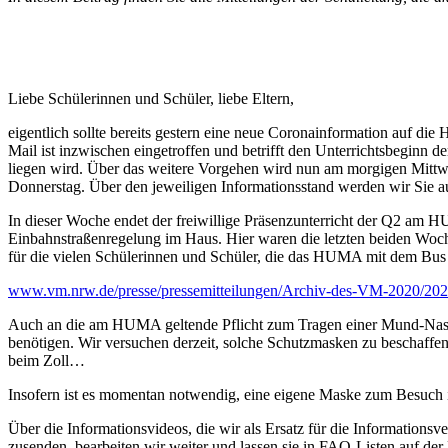
Liebe Schülerinnen und Schüler, liebe Eltern,
eigentlich sollte bereits gestern eine neue Coronainformation auf d
Mail ist inzwischen eingetroffen und betrifft den Unterrichtsbeginn 
liegen wird. Über das weitere Vorgehen wird nun am morgigen Mittwo
Donnerstag. Über den jeweiligen Informationsstand werden wir Sie a
In dieser Woche endet der freiwillige Präsenzunterricht der Q2 am 
Einbahnstraßenregelung im Haus. Hier waren die letzten beiden Woche
für die vielen Schülerinnen und Schüler, die das HUMA mit dem Bus 
www.vm.nrw.de/presse/pressemitteilungen/Archiv-des-VM-2020/2020
Auch an die am HUMA geltende Pflicht zum Tragen einer Mund-Nasen-
benötigen. Wir versuchen derzeit, solche Schutzmasken zu beschaffen
beim Zoll…
Insofern ist es momentan notwendig, eine eigene Maske zum Besuch i
Über die Informationsvideos, die wir als Ersatz für die Informationsv
zusenden, bearbeiten wir weiter und lassen sie in FAQ-Listen auf de