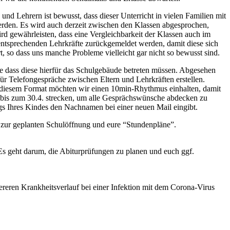
 und Lehrern ist bewusst, dass dieser Unterricht in vielen Familien mit
erden. Es wird auch derzeit zwischen den Klassen abgesprochen,
d gewährleisten, dass eine Vergleichbarkeit der Klassen auch im
entsprechenden Lehrkräfte zurückgemeldet werden, damit diese sich
 so dass uns manche Probleme vielleicht gar nicht so bewusst sind.
hne dass diese hierfür das Schulgebäude betreten müssen. Abgesehen
ür Telefongespräche zwischen Eltern und Lehrkräften erstellen.
n diesem Format möchten wir einen 10min-Rhythmus einhalten, damit
 bis zum 30.4. strecken, um alle Gesprächswünsche abdecken zu
s Ihres Kindes den Nachnamen bei einer neuen Mail eingibt.
ur geplanten Schulöffnung und eure “Stundenpläne”.
 Es geht darum, die Abiturprüfungen zu planen und euch ggf.
reren Krankheitsverlauf bei einer Infektion mit dem Corona-Virus