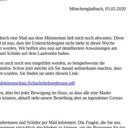
Mönchengladbach, 05.05.2020
 durch eine Mail aus dem Ministerium ließ mich noch abwarten. Diese
 ist nun, dass der Unterrichtsbeginn nicht mehr in dieser Woche
n werden. Wir hoffen also nun auf detailliertere Anweisungen am
 und Schüler auf dem Laufenden halten.
r auch noch neu eingeführt werden, so beispielsweise die
sstufen. Schon jetzt möchte ich Sie darauf aufmerksam machen, dass
 wurden. Sie finden sie unter diesem Link:
ektionsschutz-Schuelerbefoerderung.pdf
n, aber bei jeder Bewegung im Haus, so dass alle eine Maske
 können, aktuell steht unsere Bestellung aber an irgendeiner Grenze
hülerinnen und Schüler per Mail informiert. Die Fragen, die Sie uns
Terminen tatsächlich abschließen zu können, um die Planungen für das