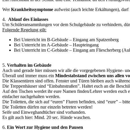
Wer
Krankheitssymptome
aufweist (auch leichte Erkältungen), darf
4.
Ablauf des Einlasses
Um Schüleransammlungen vor dem Schulgebäude zu verhindern, dürft
Folgende Regelung gilt:
Bei Unterricht im B-Gebäude – Eingang am Spatzenberg
Bei Unterricht im A-Gebäude – Haupteingang
Bei Unterricht im C-Gebäude – Eingang am Fliescherberg (Aul
5.
Verhalten im Gebäude
Auch und gerade hier müssen wir alle die vorgegebenen Hygiene- u
Überall und immer muss ein
Mindestabstand zwischen uns allen von
Die Klassentüren sind offen. Fenster und Türen bleiben auch während
Die Treppenhäuser sind “Einbahnstraßen”. Haltet euch an die Besch
Auf den Tischen werdet ihr eure Namen finden/Lehrer werden euch eu
einfacher nachgehalten werden.
Die Toiletten, die sich auf “euren” Fluren befinden, sind “eure” – bi
Die Toiletten dürfen nur einzeln betreten werden!
Seife und Einweghandtücher sind vorhanden.
Es gilt auch hier: Mind. 20 sec. Hände waschen.
6.
Ein Wort zur Hygiene und den Pausen