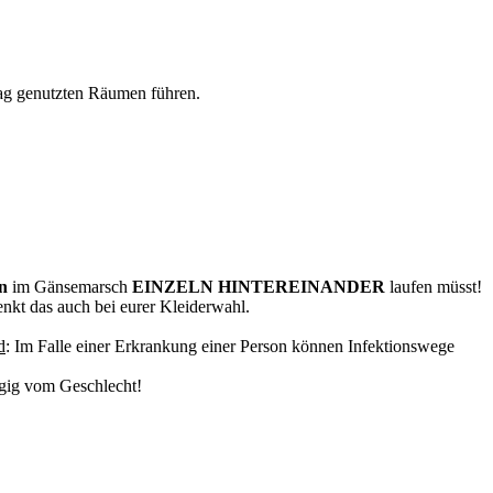
ag genutzten Räumen führen.
en
im Gänsemarsch
EINZELN HINTEREINANDER
laufen müsst!
enkt das auch bei eurer Kleiderwahl.
d
: Im Falle einer Erkrankung einer Person können Infektionswege
ängig vom Geschlecht!