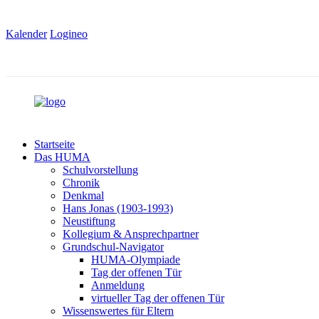
Kalender
Logineo
Startseite
Das HUMA
Schulvorstellung
Chronik
Denkmal
Hans Jonas (1903-1993)
Neustiftung
Kollegium & Ansprechpartner
Grundschul-Navigator
HUMA-Olympiade
Tag der offenen Tür
Anmeldung
virtueller Tag der offenen Tür
Wissenswertes für Eltern