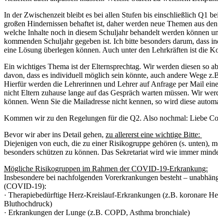
In der Zwischenzeit bleibt es bei allen Stufen bis einschließlich Q1 b
großen Hindernissen behaftet ist, daher werden neue Themen aus den
welche Inhalte noch in diesem Schuljahr behandelt werden können un
kommenden Schuljahr gegeben ist. Ich bitte besonders darum, dass in
eine Lösung überlegen können. Auch unter den Lehrkräften ist die K
Ein wichtiges Thema ist der Elternsprechtag. Wir werden diesen so ab
davon, dass es individuell möglich sein könnte, auch andere Wege z.B
Hierfür werden die Lehrerinnen und Lehrer auf Anfrage per Mail ein
nicht Eltern zuhause lange auf das Gespräch warten müssen. Wir we
können. Wenn Sie die Mailadresse nicht kennen, so wird diese autom
Kommen wir zu den Regelungen für die Q2. Also nochmal: Liebe Co
Bevor wir aber ins Detail gehen,
zu allererst eine wichtige Bitte:
Diejenigen von euch, die zu einer Risikogruppe gehören (s. unten), 
besonders schützen zu können. Das Sekretariat wird wie immer mindes
Mögliche Risikogruppen im Rahmen der COVID-19-Erkrankung:
Insbesondere bei nachfolgenden Vorerkrankungen besteht – unabhängig
(COVID-19):
· Therapiebedürftige Herz-Kreislauf-Erkrankungen (z.B. koronare H
Bluthochdruck)
· Erkrankungen der Lunge (z.B. COPD, Asthma bronchiale)