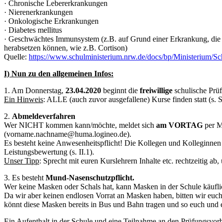
· Chronische Lebererkrankungen
· Nierenerkrankungen
· Onkologische Erkrankungen
· Diabetes mellitus
· Geschwächtes Immunsystem (z.B. auf Grund einer Erkrankung, di
herabsetzen können, wie z.B. Cortison)
Quelle:
https://www.schulministerium.nrw.de/docs/bp/Ministerium/S
I) Nun zu den allgemeinen Infos:
1. Am Donnerstag,
23.04.2020
beginnt die
freiwillige
schulische Prüf
Ein Hinweis
: ALLE (auch zuvor ausgefallene) Kurse finden statt (s. 
2.
Abmeldeverfahren
Wer NICHT kommen kann/möchte, meldet sich
am VORTAG
per M
(vorname.nachname@huma.logineo.de).
Es besteht keine Anwesenheitspflicht! Die Kollegen und Kolleginnen 
Leistungsbewertung (s. II.1).
Unser Tipp
: Sprecht mit euren Kurslehrern Inhalte etc. rechtzeitig ab
3. Es besteht
Mund-Nasenschutzpflicht.
Wer keine Masken oder Schals hat, kann Masken in der Schule käufl
Da wir aber keinen endlosen Vorrat an Masken haben, bitten wir euc
könnt diese Masken bereits in Bus und Bahn tragen und so euch und 
Ein Aufenthalt in der Schule und eine Teilnahme an den Prüfungsvor