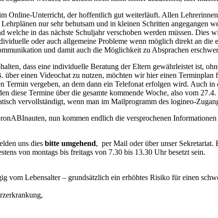
eim Online-Unterricht, der hoffentlich gut weiterläuft. Allen Lehrerinnen
 Lehrplänen nur sehr behutsam und in kleinen Schritten angegangen w
d welche in das nächste Schuljahr verschoben werden müssen. Dies wir
dividuelle oder auch allgemeine Probleme wenn möglich direkt an die 
ommunikation und damit auch die Möglichkeit zu Absprachen erschwert,
halten, dass eine individuelle Beratung der Eltern gewährleistet ist, o
. über einen Videochat zu nutzen, möchten wir hier einen Terminplan f
en Termin vergeben, an dem dann ein Telefonat erfolgen wird. Auch i
rden diese Termine über die gesamte kommende Woche, also vom 27.4.
atisch vervollständigt, wenn man im Mailprogramm des logineo-Zugang
ronABInauten, nun kommen endlich die versprochenen Informationen z
melden uns dies
bitte umgehend
, per Mail oder über unser Sekretariat.
tens von montags bis freitags von 7.30 bis 13.30 Uhr besetzt sein.
 vom Lebensalter – grundsätzlich ein erhöhtes Risiko für einen schwe
erzerkrankung,