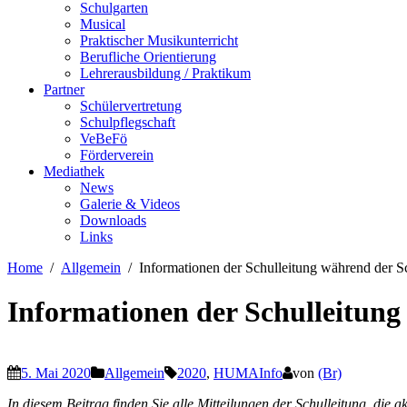
Schulgarten
Musical
Praktischer Musikunterricht
Berufliche Orientierung
Lehrerausbildung / Praktikum
Partner
Schülervertretung
Schulpflegschaft
VeBeFö
Förderverein
Mediathek
News
Galerie & Videos
Downloads
Links
Home
Allgemein
Informationen der Schulleitung während der S
Informationen der Schulleitung
5. Mai 2020
Allgemein
2020
,
HUMAInfo
von
(Br)
In diesem Beitrag finden Sie alle Mitteilungen der Schulleitung, die ak