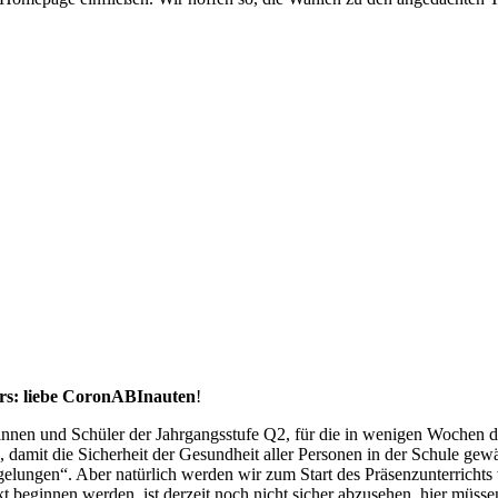
ers: liebe CoronABInauten
!
nnen und Schüler der Jahrgangsstufe Q2, für die in wenigen Wochen di
it die Sicherheit der Gesundheit aller Personen in der Schule gewährl
elungen“. Aber natürlich werden wir zum Start des Präsenzunterrichts
t beginnen werden, ist derzeit noch nicht sicher abzusehen, hier müs