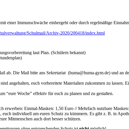
e mit einer Immunschwäche einhergeht oder durch regelmäßige Einnah
chulverwaltung/Schulmail/Archiv-2020/200418/index.html
ungsvorbereitung laut Plan. (Schülern bekannt)
Stundenplan)
ail ab. Die Mail bitte ans Sekretariat (huma@huma-gym.de) und an de
sind angehalten, euch vorbereitete Materialien zukommen zu lassen. E
, um “eure Woche” effektiv für euch zu planen und zu gestalten.
ich erwerben: Einmal-Masken: 1,50 Euro // Mehrfach nutzbare Masken: 
h, euch individuell um euren Schutz zu kümmern. Es gibt z. B. in Apo
eure Mitmenschen auch dort besser schützen.
bereitungen ohne entsprechenden Schutz ist
nicht
möglich!