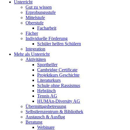
Unterricht
Gut zu wissen
Erprobungsstufe
Mittelstufe
Oberstufe
Facharbeit
Fächer
Individuelle Förderung
Schüler helfen Schülern
Integration
Mehr als Unterricht
Aktivitäten
Sporthelfer
Cambridge Certificate
Projektkurs Geschichte
Literaturkurs
Schule ohne Rassismus
Hebräisch
Tennis AG
HUMAn-Diversity AG
Übermittagsbetreuung
Selbstlernzentrum & Bibliothek
Austausch & Ausflug
Beratung
Webinare