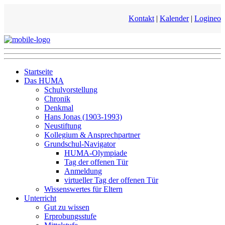
Kontakt
|
Kalender
|
Logineo
Startseite
Das HUMA
Schulvorstellung
Chronik
Denkmal
Hans Jonas (1903-1993)
Neustiftung
Kollegium & Ansprechpartner
Grundschul-Navigator
HUMA-Olympiade
Tag der offenen Tür
Anmeldung
virtueller Tag der offenen Tür
Wissenswertes für Eltern
Unterricht
Gut zu wissen
Erprobungsstufe