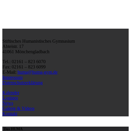
Stiftisches Humanistisches Gymnasium
Abteistr. 17
41061 Mönchengladbach
Tel.: 02161 – 823 6070
Fax: 02161 – 823 6099
E-Mail:
huma@huma-gym.de
Impressum
Datenschutzerklärung
Kalender
Logineo
News
Galerie & Videos
Kontakt
Das HUMA