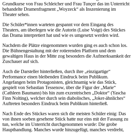
Grundkurse von Frau Schleicher und Frau Tunçer das im Unterricht
behandelte Dramenfragment „Woyzeck“ als Inszenierung im
Theater sehen.
Die Schüler*innen warteten gespannt vor dem Eingang des
Theaters, am überlegen wie die Autorin (Luise Voigt) des Stückes
das Drama interpretiert hat und wie es umgesetzt werden wird.
Nachdem die Plätze eingenommen wurden ging es auch schon los.
Die Bühnengestaltung mit der rotierenden Platform und dem
gewaltigen Haus in der Mitte zog besonders die Aufmerksamkeit der
Zuschauer auf sich.
Auch die Darsteller hinterließen, durch ihre „einzigartige“
Performance einen bleibenden Eindruck beim Publikum.
Angefangen beim Protagonisten, gleichnamig wie das Stück,
gespielt von Sebastian Tessenow, über die Figur der „Marie“
(Cathleen Baumann) bis hin zum exzentrischen „Doktor“ (Yascha
Finn Nolting), welcher durch sein diabolisches, „Joker-ähnliches“
Auftreten besonders Eindruck beim Publikum hinterließ.
Nach Ende des Stückes waren sich die meisten Schüler einig: Das
von ihnen soeben gesehene Stück hatte nur eins mit der Fassung zu
tun, welche im Unterricht durchgenommen wurde: Die grobe
Haupthandlung. Manches wurde hinzugefügt, manches verdreht,