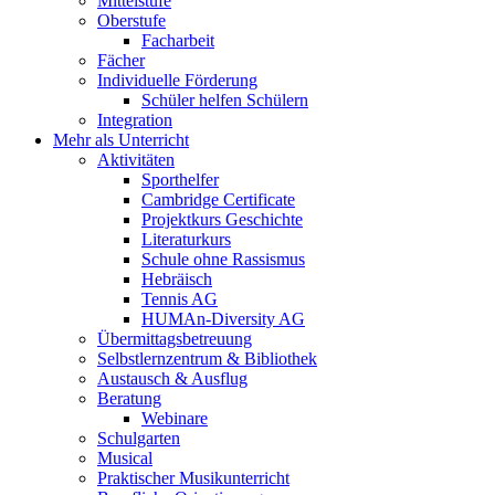
Mittelstufe
Oberstufe
Facharbeit
Fächer
Individuelle Förderung
Schüler helfen Schülern
Integration
Mehr als Unterricht
Aktivitäten
Sporthelfer
Cambridge Certificate
Projektkurs Geschichte
Literaturkurs
Schule ohne Rassismus
Hebräisch
Tennis AG
HUMAn-Diversity AG
Übermittagsbetreuung
Selbstlernzentrum & Bibliothek
Austausch & Ausflug
Beratung
Webinare
Schulgarten
Musical
Praktischer Musikunterricht