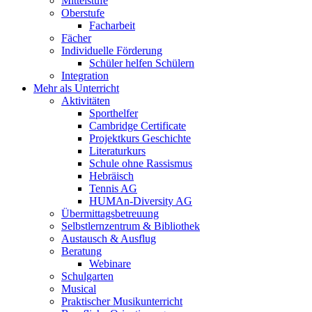
Mittelstufe
Oberstufe
Facharbeit
Fächer
Individuelle Förderung
Schüler helfen Schülern
Integration
Mehr als Unterricht
Aktivitäten
Sporthelfer
Cambridge Certificate
Projektkurs Geschichte
Literaturkurs
Schule ohne Rassismus
Hebräisch
Tennis AG
HUMAn-Diversity AG
Übermittagsbetreuung
Selbstlernzentrum & Bibliothek
Austausch & Ausflug
Beratung
Webinare
Schulgarten
Musical
Praktischer Musikunterricht