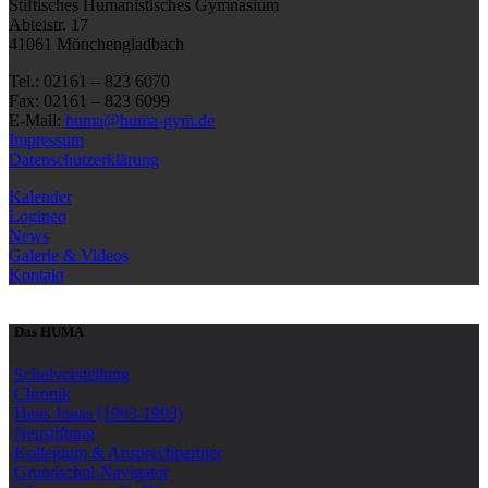
Stiftisches Humanistisches Gymnasium
Abteistr. 17
41061 Mönchengladbach
Tel.: 02161 – 823 6070
Fax: 02161 – 823 6099
E-Mail:
huma@huma-gym.de
Impressum
Datenschutzerklärung
Kalender
Logineo
News
Galerie & Videos
Kontakt
Das HUMA
Schulvorstellung
Chronik
Hans Jonas (1903-1993)
Neustiftung
Kollegium & Ansprechpartner
Grundschul-Navigator