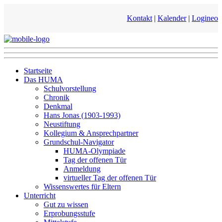
Kontakt
|
Kalender
|
Logineo
Startseite
Das HUMA
Schulvorstellung
Chronik
Denkmal
Hans Jonas (1903-1993)
Neustiftung
Kollegium & Ansprechpartner
Grundschul-Navigator
HUMA-Olympiade
Tag der offenen Tür
Anmeldung
virtueller Tag der offenen Tür
Wissenswertes für Eltern
Unterricht
Gut zu wissen
Erprobungsstufe