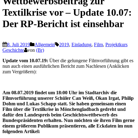
Wettbewerbsbeitrag zur
Textilkrise vor – Update 10.07:
Der RP-Bericht ist einsehbar
8. Juli 2019
Allgemein
2019
,
Einladung
,
Film
,
Projektkurs
Geschichte
von
(Br)
Update vom 10.07.19:
Über die gelungene Filmvorführung gibt es
nun auch einen ausführlichen Bericht zum Nachlesen (Anklicken
zum Vergrößern):
Am 08.07.2019 findet um 18:00 Uhr im Stadtarchiv die
Filmvorführung unserer Schüler Can Weiß, Okan Irgat, Philip
Dohm und Lukas Schapp statt. Sie haben gemeinsam einen
Film über die Textilkrise in Mönchengladbach gedreht und
dafür den Landespreis beim Geschichtswettbewerb des
Bundespräsidenten erhalten. Nun möchten sie ihren Film gerne
einem größerem Publikum präsentieren, alle Eckdaten im nun
folgenden Artikel: