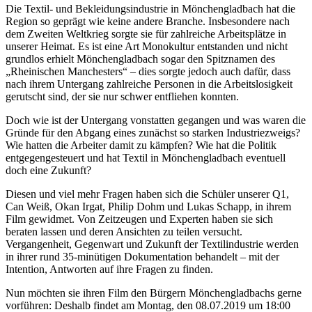
Die Textil- und Bekleidungsindustrie in Mönchengladbach hat die
Region so geprägt wie keine andere Branche. Insbesondere nach
dem Zweiten Weltkrieg sorgte sie für zahlreiche Arbeitsplätze in
unserer Heimat. Es ist eine Art Monokultur entstanden und nicht
grundlos erhielt Mönchengladbach sogar den Spitznamen des
„Rheinischen Manchesters“ – dies sorgte jedoch auch dafür, dass
nach ihrem Untergang zahlreiche Personen in die Arbeitslosigkeit
gerutscht sind, der sie nur schwer entfliehen konnten.
Doch wie ist der Untergang vonstatten gegangen und was waren die
Gründe für den Abgang eines zunächst so starken Industriezweigs?
Wie hatten die Arbeiter damit zu kämpfen? Wie hat die Politik
entgegengesteuert und hat Textil in Mönchengladbach eventuell
doch eine Zukunft?
Diesen und viel mehr Fragen haben sich die Schüler unserer Q1,
Can Weiß, Okan Irgat, Philip Dohm und Lukas Schapp, in ihrem
Film gewidmet. Von Zeitzeugen und Experten haben sie sich
beraten lassen und deren Ansichten zu teilen versucht.
Vergangenheit, Gegenwart und Zukunft der Textilindustrie werden
in ihrer rund 35-minütigen Dokumentation behandelt – mit der
Intention, Antworten auf ihre Fragen zu finden.
Nun möchten sie ihren Film den Bürgern Mönchengladbachs gerne
vorführen: Deshalb findet am Montag, den 08.07.2019 um 18:00