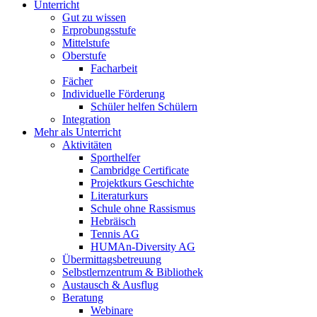
Unterricht
Gut zu wissen
Erprobungsstufe
Mittelstufe
Oberstufe
Facharbeit
Fächer
Individuelle Förderung
Schüler helfen Schülern
Integration
Mehr als Unterricht
Aktivitäten
Sporthelfer
Cambridge Certificate
Projektkurs Geschichte
Literaturkurs
Schule ohne Rassismus
Hebräisch
Tennis AG
HUMAn-Diversity AG
Übermittagsbetreuung
Selbstlernzentrum & Bibliothek
Austausch & Ausflug
Beratung
Webinare