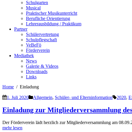
Schulgarten
Musical
Praktischer Musikunterricht
Berufliche Orientierung
Lehrerausbildung / Praktikum
Partner
Schülervertretung
Schulpflegschaft
VeBeFö
Förderverein
Mediathek
News
Galerie & Videos
Downloads
Links
Home
Einladung
1. Juli 2020
Allgemein
,
Schüler- und Elterninformation
2020
,
E
Einladung zur Mitgliederversammlung des
Der Förderverein lädt herzlich zur Mitgliederversammlung am 08.0
mehr lesen