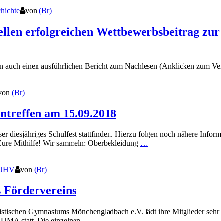
chichte
von
(Br)
llen erfolgreichen Wettbewerbsbeitrag zur 
n auch einen ausführlichen Bericht zum Nachlesen (Anklicken zum Ve
von
(Br)
treffen am 15.09.2018
er diesjähriges Schulfest stattfinden. Hierzu folgen noch nähere Info
/Eure Mithilfe! Wir sammeln: Oberbekleidung
…
JHV
von
(Br)
 Fördervereins
istischen Gymnasiums Mönchengladbach e.V. lädt ihre Mitglieder seh
 HUMA statt. Die einzelnen
…