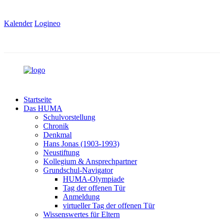
Kalender
Logineo
Startseite
Das HUMA
Schulvorstellung
Chronik
Denkmal
Hans Jonas (1903-1993)
Neustiftung
Kollegium & Ansprechpartner
Grundschul-Navigator
HUMA-Olympiade
Tag der offenen Tür
Anmeldung
virtueller Tag der offenen Tür
Wissenswertes für Eltern