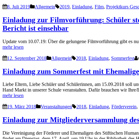
8. Juli 2019
Allgemein
2019
,
Einladung
,
Film
,
Projektkurs Ges
Einladung zur Filmvorführung: Schüler ste
Bericht ist einsehbar
Update vom 10.07.19: Über die gelungene Filmvorführung gibt es nu
mehr lesen
12. September 2018
Allgemein
2018
,
Einladung
,
Sommerfest
Einladung zum Sommerfest mit Ehemaligen
Liebe Eltern, Liebe Schüler und Schülerinnen, am 15.09.2018 soll uns
Hand Markt in unserer Schule veranstalten. Dafür brauchen wir Ihre
mehr lesen
19. März 2018
Veranstaltungen
2018
,
Einladung
,
Förderverein
,
Einladung zur Mitgliederversammlung des
Die Vereinigung der Förderer und Ehemaligen des Stiftischen Human
findet am Dienstag, dem 17. April, um 19 Uhr in der Bibliothek des