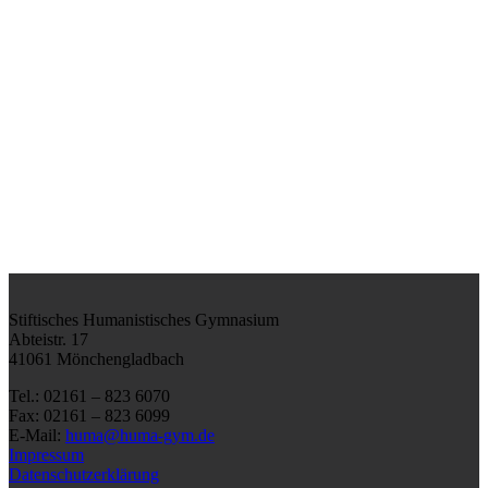
Stiftisches Humanistisches Gymnasium
Abteistr. 17
41061 Mönchengladbach
Tel.: 02161 – 823 6070
Fax: 02161 – 823 6099
E-Mail:
huma@huma-gym.de
Impressum
Datenschutzerklärung