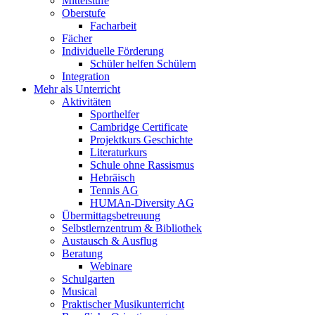
Mittelstufe
Oberstufe
Facharbeit
Fächer
Individuelle Förderung
Schüler helfen Schülern
Integration
Mehr als Unterricht
Aktivitäten
Sporthelfer
Cambridge Certificate
Projektkurs Geschichte
Literaturkurs
Schule ohne Rassismus
Hebräisch
Tennis AG
HUMAn-Diversity AG
Übermittagsbetreuung
Selbstlernzentrum & Bibliothek
Austausch & Ausflug
Beratung
Webinare
Schulgarten
Musical
Praktischer Musikunterricht