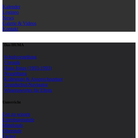
Kalender
Logineo
News
Galerie & Videos
Kontakt
Das HUMA
Schulvorstellung
Chronik
Hans Jonas (1903-1993)
Neustiftung
Kollegium & Ansprechpartner
Grundschul-Navigator
Wissenswertes für Eltern
Unterricht
Gut zu wissen
Erprobungsstufe
Mittelstufe
Oberstufe
Fächer