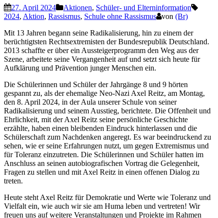
27. April 2024
Aktionen
,
Schüler- und Elterninformation
2024
,
Aktion
,
Rassismus
,
Schule ohne Rassismus
von
(Br)
Mit 13 Jahren begann seine Radikalisierung, hin zu einem der
berüchtigtsten Rechtsextremisten der Bundesrepublik Deutschland.
2013 schaffte er über ein Aussteigerprogramm den Weg aus der
Szene, arbeitete seine Vergangenheit auf und setzt sich heute für
Aufklärung und Prävention junger Menschen ein.
Die Schülerinnen und Schüler der Jahrgänge 8 und 9 hörten
gespannt zu, als der ehemalige Neo-Nazi Axel Reitz, am Montag,
den 8. April 2024, in der Aula unserer Schule von seiner
Radikalisierung und seinem Ausstieg, berichtete. Die Offenheit und
Ehrlichkeit, mit der Axel Reitz seine persönliche Geschichte
erzählte, haben einen bleibenden Eindruck hinterlassen und die
Schülerschaft zum Nachdenken angeregt. Es war beeindruckend zu
sehen, wie er seine Erfahrungen nutzt, um gegen Extremismus und
für Toleranz einzutreten. Die Schülerinnen und Schüler hatten im
Anschluss an seinen autobiografischen Vortrag die Gelegenheit,
Fragen zu stellen und mit Axel Reitz in einen offenen Dialog zu
treten.
Heute steht Axel Reitz für Demokratie und Werte wie Toleranz und
Vielfalt ein, wie auch wir sie am Huma leben und vertreten! Wir
freuen uns auf weitere Veranstaltungen und Projekte im Rahmen