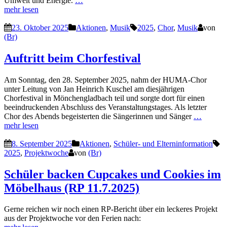
Umwelt und Energie.
…
mehr lesen
23. Oktober 2025
Aktionen
,
Musik
2025
,
Chor
,
Musik
von
(Br)
Auftritt beim Chorfestival
Am Sonntag, den 28. September 2025, nahm der HUMA-Chor
unter Leitung von Jan Heinrich Kuschel am diesjährigen
Chorfestival in Mönchengladbach teil und sorgte dort für einen
beeindruckenden Abschluss des Veranstaltungstages. Als letzter
Chor des Abends begeisterten die Sängerinnen und Sänger
…
mehr lesen
8. September 2025
Aktionen
,
Schüler- und Elterninformation
2025
,
Projektwoche
von
(Br)
Schüler backen Cupcakes und Cookies im
Möbelhaus (RP 11.7.2025)
Gerne reichen wir noch einen RP-Bericht über ein leckeres Projekt
aus der Projektwoche vor den Ferien nach: