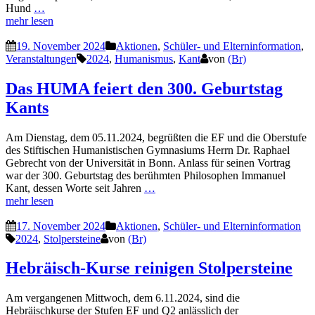
Hund
…
mehr lesen
19. November 2024
Aktionen
,
Schüler- und Elterninformation
,
Veranstaltungen
2024
,
Humanismus
,
Kant
von
(Br)
Das HUMA feiert den 300. Geburtstag
Kants
Am Dienstag, dem 05.11.2024, begrüßten die EF und die Oberstufe
des Stiftischen Humanistischen Gymnasiums Herrn Dr. Raphael
Gebrecht von der Universität in Bonn. Anlass für seinen Vortrag
war der 300. Geburtstag des berühmten Philosophen Immanuel
Kant, dessen Worte seit Jahren
…
mehr lesen
17. November 2024
Aktionen
,
Schüler- und Elterninformation
2024
,
Stolpersteine
von
(Br)
Hebräisch-Kurse reinigen Stolpersteine
Am vergangenen Mittwoch, dem 6.11.2024, sind die
Hebräischkurse der Stufen EF und Q2 anlässlich der