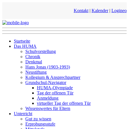
Kontakt
|
Kalender
|
Logineo
Startseite
Das HUMA
Schulvorstellung
Chronik
Denkmal
Hans Jonas (1903-1993)
Neustiftung
Kollegium & Ansprechpartner
Grundschul-Navigator
HUMA-Olympiade
Tag der offenen Tür
Anmeldung
virtueller Tag der offenen Tür
Wissenswertes für Eltern
Unterricht
Gut zu wissen
Erprobungsstufe