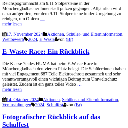
Reichspogromnacht am 9.11 Stolpersteine in der
Mönchengladbacher Innenstadt putzen gegangen. Alljährlich wird
dazu aufgerufen, vor dem 9.11. Stolpersteine in der Umgebung zu
reinigen, um Opfern
…
mehr lesen
17. November 2024
Aktionen
,
Schüler- und Elterninformation
,
Wettbewerb
2024
,
E-Waste
von
(Br)
E-Waste Race: Ein Rückblick
Die Klasse 7c des HUMA hat beim E-Waste Race in
Mönchengladbach den vierten Platz belegt. Die Schüler:innen haben
mit viel Engagement 687 Teile Elektroschrott gesammelt und sehr
verantwortungsvoll einen wichtigen Beitrag zum Umweltschutz
geleistet. Zudem ist ein ganz tolles Video
…
mehr lesen
14. Oktober 2024
Aktionen
,
Schüler- und Elterninformation
,
Veranstaltungen
2024
,
Schulfest
von
(Br)
Fotografischer Rückblick auf das
Schulfest