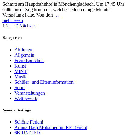
Schmitt am Hauptbahnhof in Mönchengladbach. Um 17:45 Uhr
sollte unser Zug kommen, welcher jedoch einige Minuten
Verspätung hatte. Von dort
…
mehr lesen
Seitennummerierung
1
2
…
7
Nächste
der
Kategorien
Beiträge
Aktionen
Allgemein
Fremdsprachen
Kunst
MINT
Musik
Schüler- und Elterninformation
Sport
Veranstaltungen
Wettbewerb
Neueste Beiträge
Schöne Ferien!
Amina Hadj Mohamed im RP-Bericht
6K UNITED