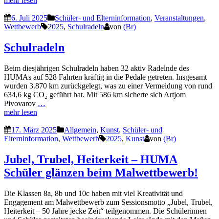
mehr lesen
6. Juli 2025
Schüler- und Elterninformation
,
Veranstaltungen
,
Wettbewerb
2025
,
Schulradeln
von
(Br)
Schulradeln
Beim diesjährigen Schulradeln haben 32 aktiv Radelnde des
HUMAs auf 528 Fahrten kräftig in die Pedale getreten. Insgesamt
wurden 3.870 km zurückgelegt, was zu einer Vermeidung von rund
634,6 kg CO₂ geführt hat. Mit 586 km sicherte sich Artjom
Pivovarov
…
mehr lesen
17. März 2025
Allgemein
,
Kunst
,
Schüler- und
Elterninformation
,
Wettbewerb
2025
,
Kunst
von
(Br)
Jubel, Trubel, Heiterkeit – HUMA
Schüler glänzen beim Malwettbewerb!
Die Klassen 8a, 8b und 10c haben mit viel Kreativität und
Engagement am Malwettbewerb zum Sessionsmotto „Jubel, Trubel,
Heiterkeit – 50 Jahre jecke Zeit“ teilgenommen. Die Schülerinnen