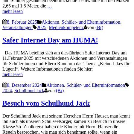
und Schüler gestalteten beeindruckende Leinwände mit den Maßen
2,65 mal 1,5 Meter, die
…
mehr lesen
8. Februar 2025
Aktionen
,
Schüler- und Elterninformation
,
Veranstaltungen
2025
,
Medienkompetenz
von
(Br)
Safer Internet Day am HUMA!
Das HUMA beteiligt sich am diesjährigen Safer Internet Day am
11.Februar 2025 mit verschiedenen Aktionen und Veranstaltungen
für Schüler:innen und Eltern Rund um das Thema „Keine Likes für
Lügen!“. Weitere Informationen finden Sie hier:
mehr lesen
8. Dezember 2024
Aktionen
,
Schüler- und Elterninformation
2024
,
Schulhund Jack
von
(Br)
Besuch vom Schulhund Jack
Der Schulhund Jack mit seinem Herrchen Herrn Hauser, man kennt
ihn auch als unseren Schulseelsorger, kamen zu Besuch in unsere
Klasse 5b. Zuallererst haben die Kinder mit Herrn Hauser die
Regeln besprochen, wie man sich benehmen sollte, wenn ein