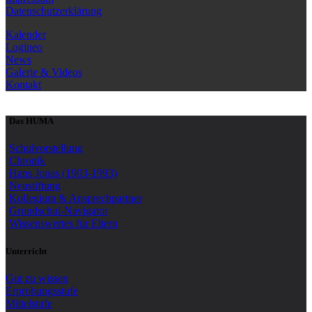
Datenschutzerklärung
Kalender
Logineo
News
Galerie & Videos
Kontakt
Das HUMA
Schulvorstellung
Chronik
Hans Jonas (1903-1993)
Neustiftung
Kollegium & Ansprechpartner
Grundschul-Navigator
Wissenswertes für Eltern
Unterricht
Gut zu wissen
Erprobungsstufe
Mittelstufe