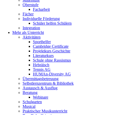
Mittelstufe
Oberstufe
Facharbeit
Fächer
Individuelle Förderung
Schüler helfen Schülern
Integration
Mehr als Unterricht
Aktivitäten
Sporthelfer
Cambridge Certificate
Projektkurs Geschichte
Literaturkurs
Schule ohne Rassismus
Hebräisch
Tennis AG
HUMAn-Diversity AG
Übermittagsbetreuung
Selbstlernzentrum & Bibliothek
Austausch & Ausflug
Beratung
Webinare
Schulgarten
Musical
Praktischer Musikunterricht