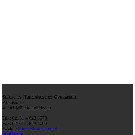
Stiftisches Humanistisches Gymnasium
Abteistr. 17
41061 Mönchengladbach
Tel.: 02161 – 823 6070
Fax: 02161 – 823 6099
E-Mail:
huma@huma-gym.de
Impressum