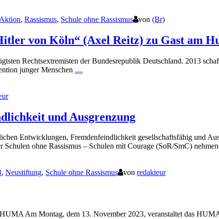
Aktion
,
Rassismus
,
Schule ohne Rassismus
von
(Br)
itler von Köln“ (Axel Reitz) zu Gast am 
tigtsten Rechtsextremisten der Bundesrepublik Deutschland. 2013 schaf
ävention junger Menschen
…
eur
lichkeit und Ausgrenzung
lichen Entwicklungen, Fremdenfeindlichkeit gesellschaftsfähig und A
k der Schulen ohne Rassismus – Schulen mit Courage (SoR/SmC) nehme
3
,
Neustiftung
,
Schule ohne Rassismus
von
redakteur
m HUMA Am Montag, dem 13. November 2023, veranstaltet das HUMA ei