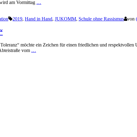
e wird am Vormittag
…
ation
2019
,
Hand in Hand
,
JUKOMM
,
Schule ohne Rassismus
von
“
oleranz“ möchte ein Zeichen für einen friedlichen und respektvollen Um
 Abteistraße vom
…