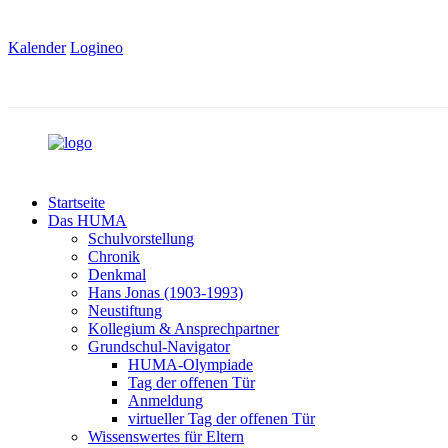
Kalender
Logineo
Startseite
Das HUMA
Schulvorstellung
Chronik
Denkmal
Hans Jonas (1903-1993)
Neustiftung
Kollegium & Ansprechpartner
Grundschul-Navigator
HUMA-Olympiade
Tag der offenen Tür
Anmeldung
virtueller Tag der offenen Tür
Wissenswertes für Eltern