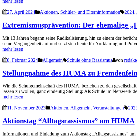
mehr lesen
27. April 2024
Aktionen
,
Schüler- und Elterninformation
2024
,
Extremismusprävention: Der ehemalige „H
Mit 13 Jahren begann seine Radikalisierung, hin zu einem der berüch
seine Vergangenheit auf und setzt sich heute für Aufklärung und Pr
mehr lesen
8. Februar 2024
Allgemein
Schule ohne Rassismus
von
redakt
Stellungnahme des HUMA zu Fremdenfeind
Wir, die Schulgemeinschaft des HUMA, beziehen zu den gesellschaft
lassen zu wollen, ganz eindeutig Stellung: Als Schule im Netzwer
mehr lesen
11. November 2023
Aktionen
,
Allgemein
,
Veranstaltungen
202
Aktionstag “Alltagsrassismus” am HUMA
Informationen und Einladung zum Aktionstag „Alltagsrassismus“ a