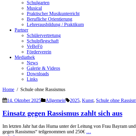
Schulgarten
Musical
Praktischer Musikunterricht
Berufliche Orientierung
Lehrerausbildung / Praktikum
Partner
Schülervertretung
Schulpflegschaft
VeBeFö
Förderverein
Mediathek
News
Galerie & Videos
Downloads
Links
Home
Schule ohne Rassismus
14. Oktober 2025
Allgemein
2025
,
Kunst
,
Schule ohne Rassis
Einsatz gegen Rassismus zahlt sich aus
Im letzten Jahr hat das Huma unter der Leitung von Frau Bayram un
gegen Rassismus“ teilgenommen und 250€
…