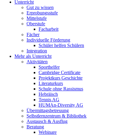
Unterricht
Gut zu wissen
Erprobungsstufe
Mittelstufe
Oberstufe
Facharbeit
Fächer
Individuelle Förderung
Schüler helfen Schülern
Integration
Mehr als Unterricht
Aktivitäten
Sporthelfer
Cambridge Certificate
Projektkurs Geschichte
Literaturkurs
Schule ohne Rassismus
Hebräisch
Tennis AG
HUMAn-Diversity AG
Übermittagsbetreuung
Selbstlernzentrum & Bibliothek
Austausch & Ausflug
Beratung
Webinare