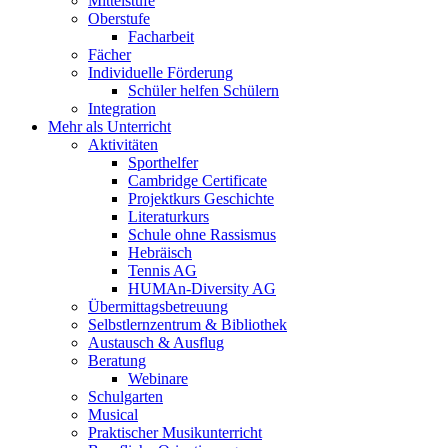
Mittelstufe
Oberstufe
Facharbeit
Fächer
Individuelle Förderung
Schüler helfen Schülern
Integration
Mehr als Unterricht
Aktivitäten
Sporthelfer
Cambridge Certificate
Projektkurs Geschichte
Literaturkurs
Schule ohne Rassismus
Hebräisch
Tennis AG
HUMAn-Diversity AG
Übermittagsbetreuung
Selbstlernzentrum & Bibliothek
Austausch & Ausflug
Beratung
Webinare
Schulgarten
Musical
Praktischer Musikunterricht