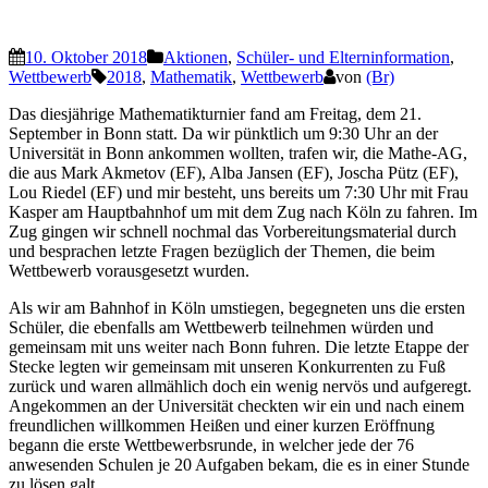
10. Oktober 2018
Aktionen
,
Schüler- und Elterninformation
,
Wettbewerb
2018
,
Mathematik
,
Wettbewerb
von
(Br)
Das diesjährige Mathematikturnier fand am Freitag, dem 21.
September in Bonn statt. Da wir pünktlich um 9:30 Uhr an der
Universität in Bonn ankommen wollten, trafen wir, die Mathe-AG,
die aus Mark Akmetov (EF), Alba Jansen (EF), Joscha Pütz (EF),
Lou Riedel (EF) und mir besteht, uns bereits um 7:30 Uhr mit Frau
Kasper am Hauptbahnhof um mit dem Zug nach Köln zu fahren. Im
Zug gingen wir schnell nochmal das Vorbereitungsmaterial durch
und besprachen letzte Fragen bezüglich der Themen, die beim
Wettbewerb vorausgesetzt wurden.
Als wir am Bahnhof in Köln umstiegen, begegneten uns die ersten
Schüler, die ebenfalls am Wettbewerb teilnehmen würden und
gemeinsam mit uns weiter nach Bonn fuhren. Die letzte Etappe der
Stecke legten wir gemeinsam mit unseren Konkurrenten zu Fuß
zurück und waren allmählich doch ein wenig nervös und aufgeregt.
Angekommen an der Universität checkten wir ein und nach einem
freundlichen willkommen Heißen und einer kurzen Eröffnung
begann die erste Wettbewerbsrunde, in welcher jede der 76
anwesenden Schulen je 20 Aufgaben bekam, die es in einer Stunde
zu lösen galt.