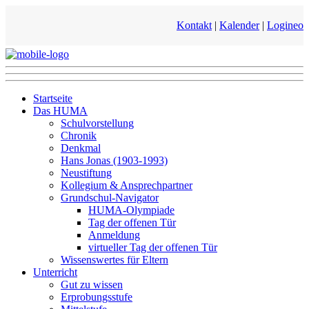
Kontakt
|
Kalender
|
Logineo
Startseite
Das HUMA
Schulvorstellung
Chronik
Denkmal
Hans Jonas (1903-1993)
Neustiftung
Kollegium & Ansprechpartner
Grundschul-Navigator
HUMA-Olympiade
Tag der offenen Tür
Anmeldung
virtueller Tag der offenen Tür
Wissenswertes für Eltern
Unterricht
Gut zu wissen
Erprobungsstufe