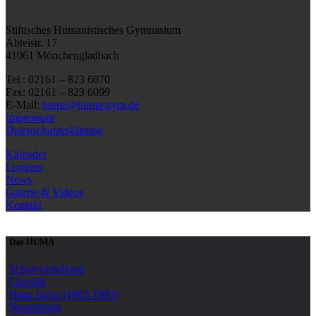
Stiftisches Humanistisches Gymnasium
Abteistr. 17
41061 Mönchengladbach
Tel.: 02161 – 823 6070
Fax: 02161 – 823 6099
E-Mail:
huma@huma-gym.de
Impressum
Datenschutzerklärung
Kalender
Logineo
News
Galerie & Videos
Kontakt
Das HUMA
Schulvorstellung
Chronik
Hans Jonas (1903-1993)
Neustiftung