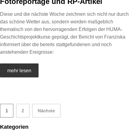
Fotoreportage und RP-Artikel
Diese und die nächste Woche zeichnen sich nicht nur durch
das schöne Wetter aus, sondern werden maßgeblich
thematisch von den hervorragenden Erfolgen der HUMA-
Geschichtsprojektkurse geprägt, der Bericht von Franziska
informiert über die bereits stattgefundenen und noch
anstehenden Ereignisse:
mehr lesen
Seitennummerierung
1
2
Nächste
der
Kategorien