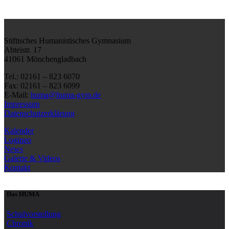
Stiftisches Humanistisches Gymnasium
Abteistr. 17
41061 Mönchengladbach
Tel.: 02161 – 823 6070
Fax: 02161 – 823 6099
E-Mail:
huma@huma-gym.de
Impressum
Datenschutzerklärung
Kalender
Logineo
News
Galerie & Videos
Kontakt
Das HUMA
Schulvorstellung
Chronik