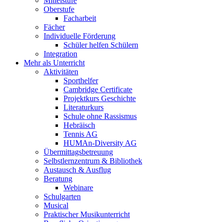
Mittelstufe
Oberstufe
Facharbeit
Fächer
Individuelle Förderung
Schüler helfen Schülern
Integration
Mehr als Unterricht
Aktivitäten
Sporthelfer
Cambridge Certificate
Projektkurs Geschichte
Literaturkurs
Schule ohne Rassismus
Hebräisch
Tennis AG
HUMAn-Diversity AG
Übermittagsbetreuung
Selbstlernzentrum & Bibliothek
Austausch & Ausflug
Beratung
Webinare
Schulgarten
Musical
Praktischer Musikunterricht