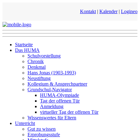
Kontakt
|
Kalender
|
Logineo
Startseite
Das HUMA
Schulvorstellung
Chronik
Denkmal
Hans Jonas (1903-1993)
Neustiftung
Kollegium & Ansprechpartner
Grundschul-Navigator
HUMA-Olympiade
Tag der offenen Tür
Anmeldung
virtueller Tag der offenen Tür
Wissenswertes für Eltern
Unterricht
Gut zu wissen
Erprobungsstufe