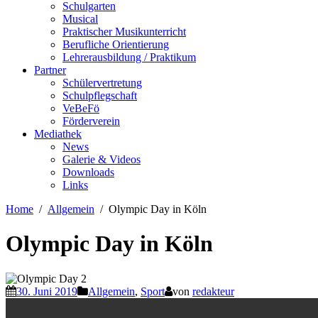
Schulgarten
Musical
Praktischer Musikunterricht
Berufliche Orientierung
Lehrerausbildung / Praktikum
Partner
Schülervertretung
Schulpflegschaft
VeBeFö
Förderverein
Mediathek
News
Galerie & Videos
Downloads
Links
Home
Allgemein
Olympic Day in Köln
Olympic Day in Köln
30. Juni 2019
Allgemein
,
Sport
von
redakteur