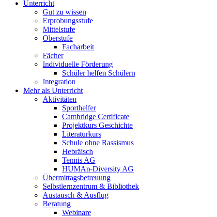
Unterricht
Gut zu wissen
Erprobungsstufe
Mittelstufe
Oberstufe
Facharbeit
Fächer
Individuelle Förderung
Schüler helfen Schülern
Integration
Mehr als Unterricht
Aktivitäten
Sporthelfer
Cambridge Certificate
Projektkurs Geschichte
Literaturkurs
Schule ohne Rassismus
Hebräisch
Tennis AG
HUMAn-Diversity AG
Übermittagsbetreuung
Selbstlernzentrum & Bibliothek
Austausch & Ausflug
Beratung
Webinare