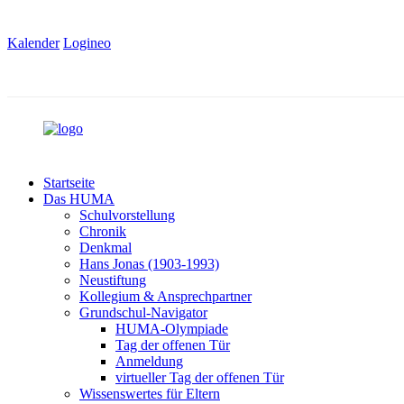
Kalender
Logineo
Startseite
Das HUMA
Schulvorstellung
Chronik
Denkmal
Hans Jonas (1903-1993)
Neustiftung
Kollegium & Ansprechpartner
Grundschul-Navigator
HUMA-Olympiade
Tag der offenen Tür
Anmeldung
virtueller Tag der offenen Tür
Wissenswertes für Eltern