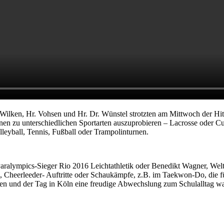
, Fr. Wilken, Hr. Vohsen und Hr. Dr. Wünstel strotzten am Mittwoch der
 zu unterschiedlichen Sportarten auszuprobieren – Lacrosse oder Curli
leyball, Tennis, Fußball oder Trampolinturnen.
, Paralympics-Sieger Rio 2016 Leichtathletik oder Benedikt Wagner, We
Cheerleeder- Auftritte oder Schaukämpfe, z.B. im Taekwon-Do, die für
den und der Tag in Köln eine freudige Abwechslung zum Schulalltag wa