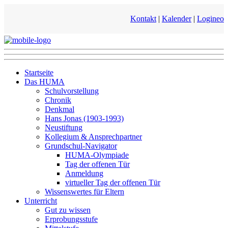
Kontakt
|
Kalender
|
Logineo
Startseite
Das HUMA
Schulvorstellung
Chronik
Denkmal
Hans Jonas (1903-1993)
Neustiftung
Kollegium & Ansprechpartner
Grundschul-Navigator
HUMA-Olympiade
Tag der offenen Tür
Anmeldung
virtueller Tag der offenen Tür
Wissenswertes für Eltern
Unterricht
Gut zu wissen
Erprobungsstufe