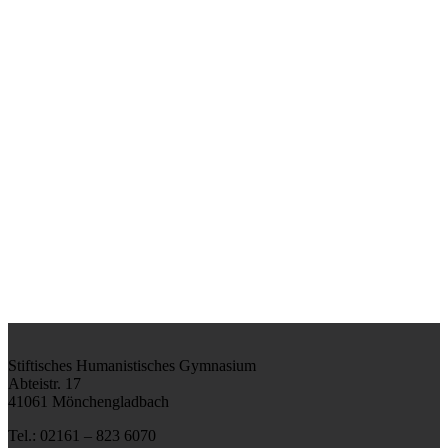
Stiftisches Humanistisches Gymnasium
Abteistr. 17
41061 Mönchengladbach
Tel.: 02161 – 823 6070