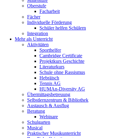
Mittelstufe
Oberstufe
Facharbeit
Fächer
Individuelle Förderung
Schüler helfen Schülern
Integration
Mehr als Unterricht
Aktivitäten
Sporthelfer
Cambridge Certificate
Projektkurs Geschichte
Literaturkurs
Schule ohne Rassismus
Hebräisch
Tennis AG
HUMAn-Diversity AG
Übermittagsbetreuung
Selbstlernzentrum & Bibliothek
Austausch & Ausflug
Beratung
Webinare
Schulgarten
Musical
Praktischer Musikunterricht