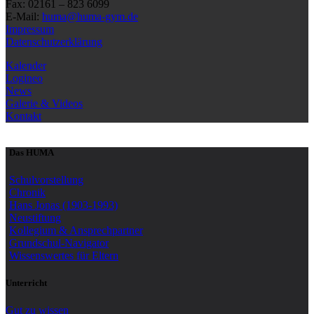
Fax: 02161 – 823 6099
E-Mail:
huma@huma-gym.de
Impressum
Datenschutzerklärung
Kalender
Logineo
News
Galerie & Videos
Kontakt
Das HUMA
Schulvorstellung
Chronik
Hans Jonas (1903-1993)
Neustiftung
Kollegium & Ansprechpartner
Grundschul-Navigator
Wissenswertes für Eltern
Unterricht
Gut zu wissen