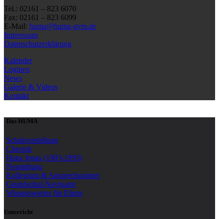
Tel.: 02161 – 823 6070
Fax: 02161 – 823 6099
E-Mail:
huma@huma-gym.de
Impressum
Datenschutzerklärung
Kalender
Logineo
News
Galerie & Videos
Kontakt
Das HUMA
Schulvorstellung
Chronik
Hans Jonas (1903-1993)
Neustiftung
Kollegium & Ansprechpartner
Grundschul-Navigator
Wissenswertes für Eltern
Unterricht