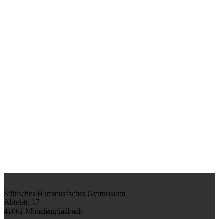
Stiftisches Humanistisches Gymnasium
Abteistr. 17
41061 Mönchengladbach