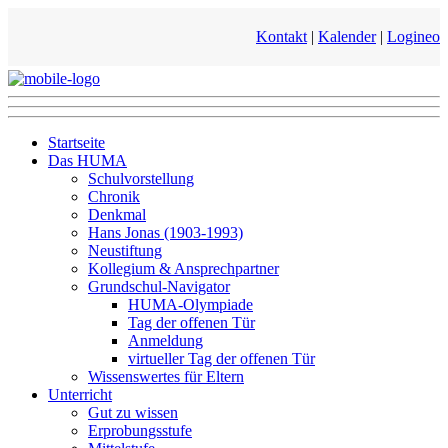
Kontakt
|
Kalender
|
Logineo
Startseite
Das HUMA
Schulvorstellung
Chronik
Denkmal
Hans Jonas (1903-1993)
Neustiftung
Kollegium & Ansprechpartner
Grundschul-Navigator
HUMA-Olympiade
Tag der offenen Tür
Anmeldung
virtueller Tag der offenen Tür
Wissenswertes für Eltern
Unterricht
Gut zu wissen
Erprobungsstufe