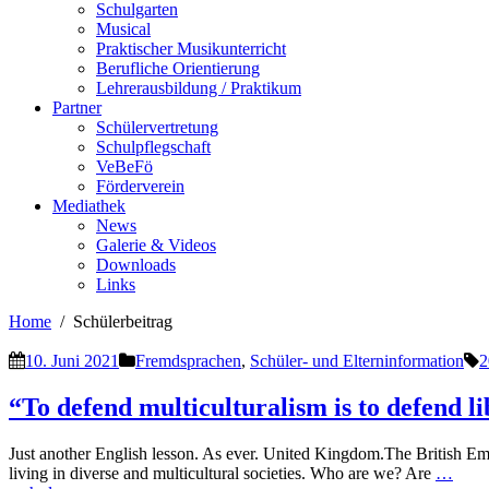
Schulgarten
Musical
Praktischer Musikunterricht
Berufliche Orientierung
Lehrerausbildung / Praktikum
Partner
Schülervertretung
Schulpflegschaft
VeBeFö
Förderverein
Mediathek
News
Galerie & Videos
Downloads
Links
Home
Schülerbeitrag
10. Juni 2021
Fremdsprachen
,
Schüler- und Elterninformation
2
“To defend multiculturalism is to defend l
Just another English lesson. As ever. United Kingdom.The British Empi
living in diverse and multicultural societies. Who are we? Are
…