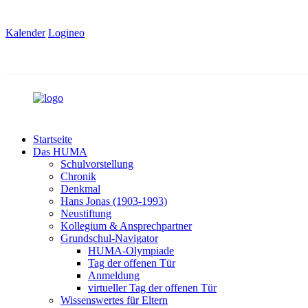
Kalender
Logineo
Startseite
Das HUMA
Schulvorstellung
Chronik
Denkmal
Hans Jonas (1903-1993)
Neustiftung
Kollegium & Ansprechpartner
Grundschul-Navigator
HUMA-Olympiade
Tag der offenen Tür
Anmeldung
virtueller Tag der offenen Tür
Wissenswertes für Eltern