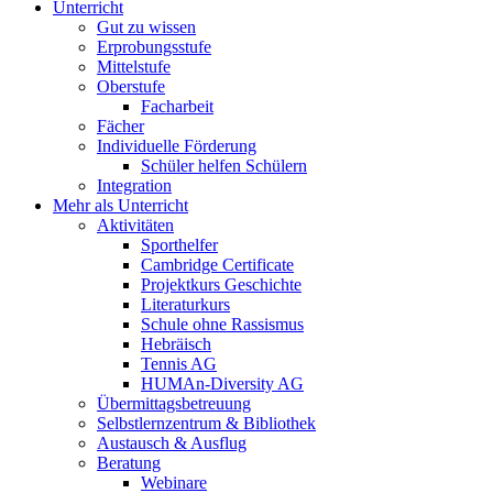
Unterricht
Gut zu wissen
Erprobungsstufe
Mittelstufe
Oberstufe
Facharbeit
Fächer
Individuelle Förderung
Schüler helfen Schülern
Integration
Mehr als Unterricht
Aktivitäten
Sporthelfer
Cambridge Certificate
Projektkurs Geschichte
Literaturkurs
Schule ohne Rassismus
Hebräisch
Tennis AG
HUMAn-Diversity AG
Übermittagsbetreuung
Selbstlernzentrum & Bibliothek
Austausch & Ausflug
Beratung
Webinare