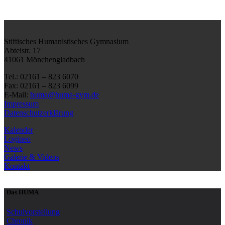
Stiftisches Humanistisches Gymnasium
Abteistr. 17
41061 Mönchengladbach
Tel.: 02161 – 823 6070
Fax: 02161 – 823 6099
E-Mail:
huma@huma-gym.de
Impressum
Datenschutzerklärung
Kalender
Logineo
News
Galerie & Videos
Kontakt
Das HUMA
Schulvorstellung
Chronik