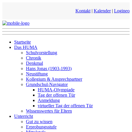
Kontakt
|
Kalender
|
Logineo
Startseite
Das HUMA
Schulvorstellung
Chronik
Denkmal
Hans Jonas (1903-1993)
Neustiftung
Kollegium & Ansprechpartner
Grundschul-Navigator
HUMA-Olympiade
Tag der offenen Tür
Anmeldung
virtueller Tag der offenen Tür
Wissenswertes für Eltern
Unterricht
Gut zu wissen
Erprobungsstufe