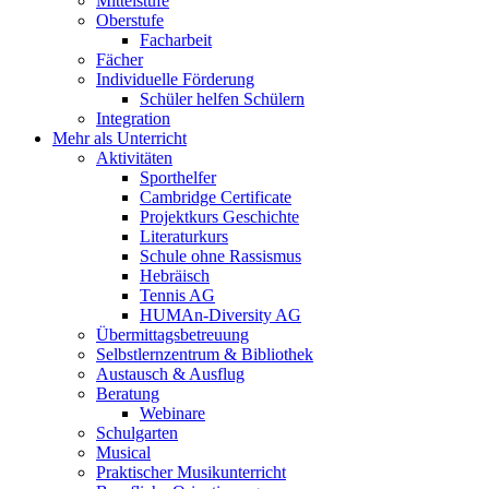
Mittelstufe
Oberstufe
Facharbeit
Fächer
Individuelle Förderung
Schüler helfen Schülern
Integration
Mehr als Unterricht
Aktivitäten
Sporthelfer
Cambridge Certificate
Projektkurs Geschichte
Literaturkurs
Schule ohne Rassismus
Hebräisch
Tennis AG
HUMAn-Diversity AG
Übermittagsbetreuung
Selbstlernzentrum & Bibliothek
Austausch & Ausflug
Beratung
Webinare
Schulgarten
Musical
Praktischer Musikunterricht