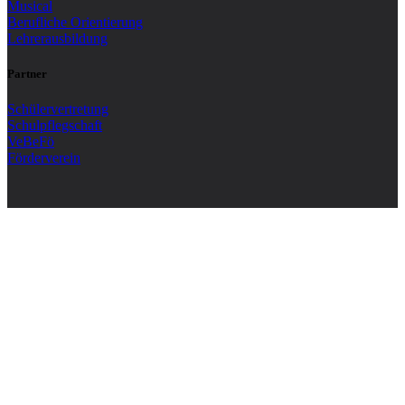
Musical
Berufliche Orientierung
Lehrerausbildung
Partner
Schülervertretung
Schulpflegschaft
VeBeFö
Förderverein