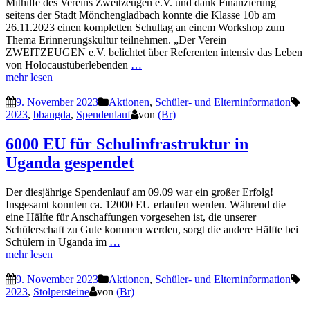
Mithilfe des Vereins Zweitzeugen e.V. und dank Finanzierung
seitens der Stadt Mönchengladbach konnte die Klasse 10b am
26.11.2023 einen kompletten Schultag an einem Workshop zum
Thema Erinnerungskultur teilnehmen. „Der Verein
ZWEITZEUGEN e.V. belichtet über Referenten intensiv das Leben
von Holocaustüberlebenden
…
mehr lesen
9. November 2023
Aktionen
,
Schüler- und Elterninformation
2023
,
bbangda
,
Spendenlauf
von
(Br)
6000 EU für Schulinfrastruktur in
Uganda gespendet
Der diesjährige Spendenlauf am 09.09 war ein großer Erfolg!
Insgesamt konnten ca. 12000 EU erlaufen werden. Während die
eine Hälfte für Anschaffungen vorgesehen ist, die unserer
Schülerschaft zu Gute kommen werden, sorgt die andere Hälfte bei
Schülern in Uganda im
…
mehr lesen
9. November 2023
Aktionen
,
Schüler- und Elterninformation
2023
,
Stolpersteine
von
(Br)