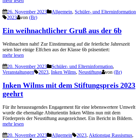
mehr lesen
26. November 2023
Allgemein
,
Schüler- und Elterninformation
2023
von
(Br)
Ein weihnachtlicher Gruß aus der 6b
Weihnachten naht! Zur Einstimmung auf die feierliche Jahreszeit
seien hier einige Elfchen aus der Klasse 6b präsentiert:
mehr lesen
20. November 2023
Schüler- und Elterninformation
,
Veranstaltungen
2023
,
Inken Wilms
,
Neustiftung
von
(Br)
Inken Wilms mit dem Stiftungspreis 2023
geehrt
Für ihr herausragendes Engagement für eine lebenswertere Umwelt
wurde die ehemalige Abiturientin Inken Wilms nun mit dem
Förderpreis der Neustiftung ausgezeichnet. Ein Bericht in Bildern.
mehr lesen
20. November 2023
Allgemein
2023
,
Aktionstag Rassismus
,