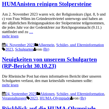
HUMAnisten reinigen Stolpersteine
Am 2. November 2023 waren wir, der Religionskurs (Jgst. 8, b und
c) von Frau Wilms im Gründerzeitviertel unterwegs und haben an
der alljährlichen Reinigungsaktion der Stolpersteine teilgenommen,
die jedes Jahr vor der Gedenkfeier zur Reichpogromnacht (9.11.)
stattfindet und zu
…
mehr lesen
4. November 2023
Allgemein
,
Schüler- und Elterninformation
2023
,
Schulgarten
von
(Br)
Neuigkeiten von unserem Schulgarten
(RP-Bericht 30.10.23)
Die Rheinische Post hat einen informativen Bericht über unseren
Schulgarten verfasst, den man keinesfalls versäumen sollte:
mehr lesen
24. September 2023
Aktionen
,
Schüler- und Elterninformation
,
Veranstaltungen
2023
,
HUMA-Olympiade
von
(Br)
Rückblick auf die HUMA-Olympiade