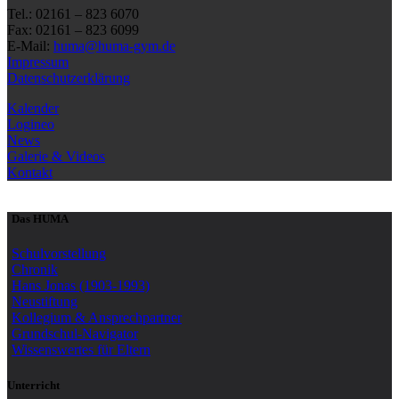
Tel.: 02161 – 823 6070
Fax: 02161 – 823 6099
E-Mail:
huma@huma-gym.de
Impressum
Datenschutzerklärung
Kalender
Logineo
News
Galerie & Videos
Kontakt
Das HUMA
Schulvorstellung
Chronik
Hans Jonas (1903-1993)
Neustiftung
Kollegium & Ansprechpartner
Grundschul-Navigator
Wissenswertes für Eltern
Unterricht