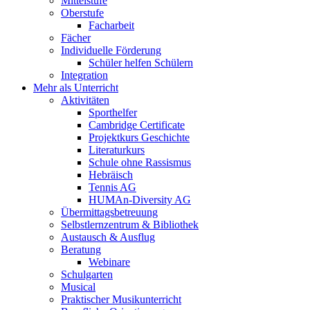
Mittelstufe
Oberstufe
Facharbeit
Fächer
Individuelle Förderung
Schüler helfen Schülern
Integration
Mehr als Unterricht
Aktivitäten
Sporthelfer
Cambridge Certificate
Projektkurs Geschichte
Literaturkurs
Schule ohne Rassismus
Hebräisch
Tennis AG
HUMAn-Diversity AG
Übermittagsbetreuung
Selbstlernzentrum & Bibliothek
Austausch & Ausflug
Beratung
Webinare
Schulgarten
Musical
Praktischer Musikunterricht