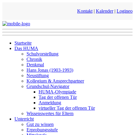
Kontakt
|
Kalender
|
Logineo
Startseite
Das HUMA
Schulvorstellung
Chronik
Denkmal
Hans Jonas (1903-1993)
Neustiftung
Kollegium & Ansprechpartner
Grundschul-Navigator
HUMA-Olympiade
Tag der offenen Tür
Anmeldung
virtueller Tag der offenen Tür
Wissenswertes für Eltern
Unterricht
Gut zu wissen
Erprobungsstufe