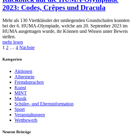
2023: Codes, Crêpes und Dracula
Mehr als 130 Viertklässler der umliegenden Grundschulen konnten
bei der 6. HUMA-Olympiade, welche am 20. September 2023 im
HUMA ausgetragen wurde, ihr Können und Wissen unter Beweis
stellen.
mehr lesen
Seitennummerierung
1
2
…
4
Nächste
der
Kategorien
Beiträge
Aktionen
Allgemein
Fremdsprachen
Kunst
MINT
Musik
Schüler- und Elterninformation
Sport
Veranstaltungen
Wettbewerb
Neueste Beiträge