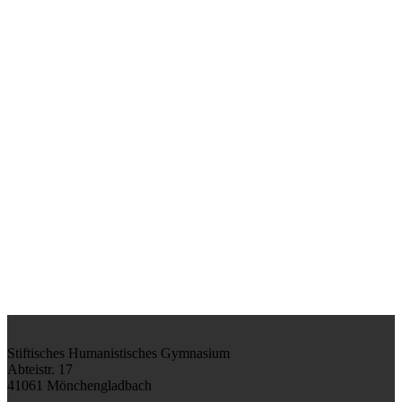
Stiftisches Humanistisches Gymnasium
Abteistr. 17
41061 Mönchengladbach