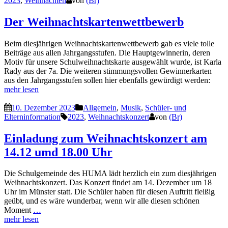
2023
,
Weihnachten
von
(Br)
Der Weihnachtskartenwettbewerb
Beim diesjährigen Weihnachtskartenwettbewerb gab es viele tolle
Beiträge aus allen Jahrgangsstufen. Die Hauptgewinnerin, deren
Motiv für unsere Schulweihnachtskarte ausgewählt wurde, ist Karla
Rady aus der 7a. Die weiteren stimmungsvollen Gewinnerkarten
aus den Jahrgangsstufen sollen hier ebenfalls gewürdigt werden:
mehr lesen
10. Dezember 2023
Allgemein
,
Musik
,
Schüler- und
Elterninformation
2023
,
Weihnachtskonzert
von
(Br)
Einladung zum Weihnachtskonzert am
14.12 umd 18.00 Uhr
Die Schulgemeinde des HUMA lädt herzlich ein zum diesjährigen
Weihnachtskonzert. Das Konzert findet am 14. Dezember um 18
Uhr im Münster statt. Die Schüler haben für diesen Auftritt fleißig
geübt, und es wäre wunderbar, wenn wir alle diesen schönen
Moment
…
mehr lesen