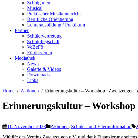
Schulgarten
Musical
Praktischer Musikunterricht
Berufliche Orientierung
Lehrerausbildung / Praktikum
Partner
Schülervertretung
Schulpflegschaft
VeBeFö
Förderverein
Mediathek
News
Galerie & Videos
Downloads
Links
Home
Aktionen
Erinnerungskultur – Workshop „Zweitzeugen
Erinnerungskultur – Worksho
11. November 2023
Aktionen
,
Schüler- und Elterninformation
Mithilfe des Vereins Zweitzeugen e.V. und dank Finanzierung seit