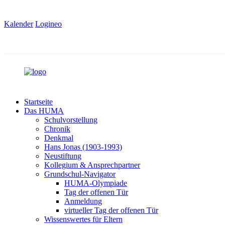
Kalender
Logineo
Startseite
Das HUMA
Schulvorstellung
Chronik
Denkmal
Hans Jonas (1903-1993)
Neustiftung
Kollegium & Ansprechpartner
Grundschul-Navigator
HUMA-Olympiade
Tag der offenen Tür
Anmeldung
virtueller Tag der offenen Tür
Wissenswertes für Eltern