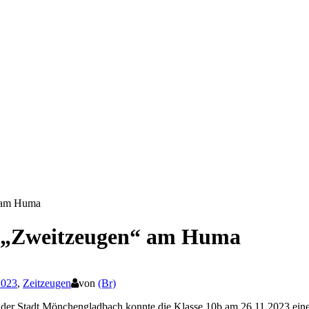
“ am Huma
p „Zweitzeugen“ am Huma
2023
,
Zeitzeugen
von
(Br)
ens der Stadt Mönchengladbach konnte die Klasse 10b am 26.11.2023 e