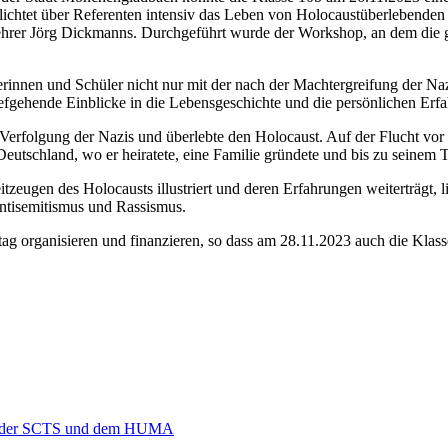
tet über Referenten intensiv das Leben von Holocaustüberlebenden un
lehrer Jörg Dickmanns. Durchgeführt wurde der Workshop, an dem die 
rinnen und Schüler nicht nur mit der nach der Machtergreifung der N
 tiefgehende Einblicke in die Lebensgeschichte und die persönlichen E
Verfolgung der Nazis und überlebte den Holocaust. Auf der Flucht vor
n Deutschland, wo er heiratete, eine Familie gründete und bis zu seinem 
eugen des Holocausts illustriert und deren Erfahrungen weiterträgt, l
ntisemitismus und Rassismus.
ptag organisieren und finanzieren, so dass am 28.11.2023 auch die Kla
hen der SCTS und dem HUMA