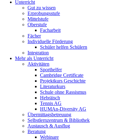
Unterricht
Gut zu wissen
Erprobungsstufe
Mittelstufe
Oberstufe
Facharbeit
Fächer
Individuelle Förderung
Schüler helfen Schülern
Integration
Mehr als Unterricht
Aktivitäten
Sporthelfer
Cambridge Certificate
Projektkurs Geschichte
Literaturkurs
Schule ohne Rassismus
Hebräisch
Tennis AG
HUMAn-Diversity AG
Übermittagsbetreuung
Selbstlernzentrum & Bibliothek
Austausch & Ausflug
Beratung
Webinare