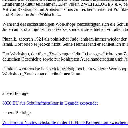
Erinnerungskultur teilnehmen. „Der Verein ZWEITZEUGEN e.V. belich
Art von Rassismus und Antisemitismus zu machen“, erläutert Politik
und Referentin Julie Wildschutz.
Während des sechsstündigen Workshops beschäftigten sich die Schüle
Juden anhand antijüdischer Gesetze, sondern sie erhielten vor allem
Pluznik, geboren 1924 als polnischer Jude, entkam immer wieder der 
Israel. Dort blieb er jedoch nicht. Seine Heimat fand er schließlich i
Der Workshop, der über „Zweitzeugen“ die Lebensgeschichte von Zeitz
deutschen Geschichte sowie zur konkreten Auseinandersetzung mit A
Dankenswerterweise ließ sich kurzfristig noch ein weiterer Worksho
Workshop „Zweitzeugen“ teilnehmen kann.
ältere Beiträge
6000 EU für Schulinfrastruktur in Uganda gespendet
neuere Beiträge
Wir fördern Nachwuchskräfte in der IT: Neue Kooperation zwisc