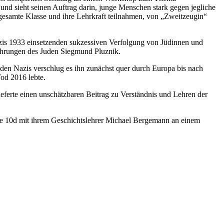
d sieht seinen Auftrag darin, junge Menschen stark gegen jegliche
gesamte Klasse und ihre Lehrkraft teilnahmen, von „Zweitzeugin“
azis 1933 einsetzenden sukzessiven Verfolgung von Jüdinnen und
rfahrungen des Juden Siegmund Pluznik.
 den Nazis verschlug es ihn zunächst quer durch Europa bis nach
Tod 2016 lebte.
ieferte einen unschätzbaren Beitrag zu Verständnis und Lehren der
sse 10d mit ihrem Geschichtslehrer Michael Bergemann an einem