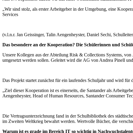
„Wir sind stolz, als erster Arbeitgeber in der Umgebung, eine Ko
Services
(v.l.n.r. Jan Geissinger, Talin Aengenheyster, Daniel Sechi, Schulle
Das besondere an der Kooperation? Die Schülerinnen und Schüle
Unsere Kollegen aus der Abteilung Risk & Collections Systems, von Ja
umgesetzt werden sollen. Geleitet wird die AG von Andrea Pinell un
Das Projekt startet zunächst für ein laufendes Schuljahr und wird für 
„Ziel dieser Kooperation ist es einerseits, die Santander als Arbeitg
Aengenheyster, Head of Human Resources, Santander Consumer Tec
Die Vertragsunterzeichnung fand in der Schulbibliothek des städtisch
im Zweiten Weltkrieg bewahrt werden. Wertvolle Bücher, die verschi
Warum ist es grade im Bereich IT so wichtig in Nachwuchstalente