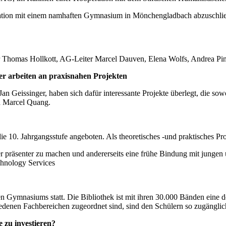
operation mit einem namhaften Gymnasium in Mönchengladbach abzusch
iter Thomas Hollkott, AG-Leiter Marcel Dauven, Elena Wolfs, Andrea Pi
r arbeiten an praxisnahen Projekten
n Geissinger, haben sich dafür interessante Projekte überlegt, die so
d Marcel Quang.
die 10. Jahrgangsstufe angeboten. Als theoretisches -und praktisches Proj
eber präsenter zu machen und andererseits eine frühe Bindung mit jungen
hnology Services
en Gymnasiums statt. Die Bibliothek ist mit ihren 30.000 Bänden eine d
edenen Fachbereichen zugeordnet sind, sind den Schülern so zugänglic
 zu investieren?