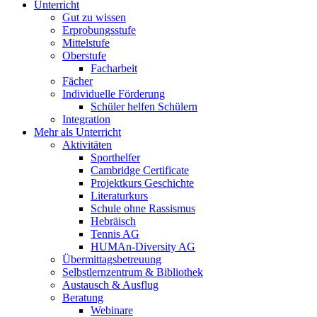
Unterricht
Gut zu wissen
Erprobungsstufe
Mittelstufe
Oberstufe
Facharbeit
Fächer
Individuelle Förderung
Schüler helfen Schülern
Integration
Mehr als Unterricht
Aktivitäten
Sporthelfer
Cambridge Certificate
Projektkurs Geschichte
Literaturkurs
Schule ohne Rassismus
Hebräisch
Tennis AG
HUMAn-Diversity AG
Übermittagsbetreuung
Selbstlernzentrum & Bibliothek
Austausch & Ausflug
Beratung
Webinare