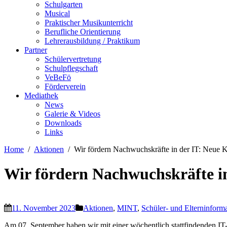
Schulgarten
Musical
Praktischer Musikunterricht
Berufliche Orientierung
Lehrerausbildung / Praktikum
Partner
Schülervertretung
Schulpflegschaft
VeBeFö
Förderverein
Mediathek
News
Galerie & Videos
Downloads
Links
Home
Aktionen
Wir fördern Nachwuchskräfte in der IT: Neu
Wir fördern Nachwuchskräfte 
11. November 2023
Aktionen
,
MINT
,
Schüler- und Elterninform
Am 07. September haben wir mit einer wöchentlich stattfindenden 