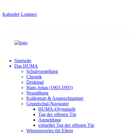
Kalender
Logineo
Startseite
Das HUMA
Schulvorstellung
Chronik
Denkmal
Hans Jonas (1903-1993)
Neustiftung
Kollegium & Ansprechpartner
Grundschul-Navigator
HUMA-Olympiade
Tag der offenen Tür
Anmeldung
virtueller Tag der offenen Tür
Wissenswertes für Eltern