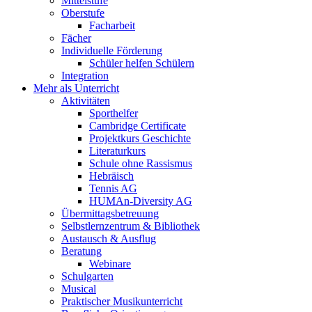
Mittelstufe
Oberstufe
Facharbeit
Fächer
Individuelle Förderung
Schüler helfen Schülern
Integration
Mehr als Unterricht
Aktivitäten
Sporthelfer
Cambridge Certificate
Projektkurs Geschichte
Literaturkurs
Schule ohne Rassismus
Hebräisch
Tennis AG
HUMAn-Diversity AG
Übermittagsbetreuung
Selbstlernzentrum & Bibliothek
Austausch & Ausflug
Beratung
Webinare
Schulgarten
Musical
Praktischer Musikunterricht