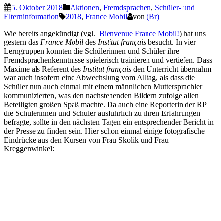
5. Oktober 2018
Aktionen
,
Fremdsprachen
,
Schüler- und
Elterninformation
2018
,
France Mobil
von
(Br)
Wie bereits angekündigt (vgl.
Bienvenue France Mobil!
) hat uns
gestern das
France Mobil
des
Institut français
besucht. In vier
Lerngruppen konnten die Schülerinnen und Schüler ihre
Fremdsprachenkenntnisse spielerisch trainieren und vertiefen. Dass
Maxime als Referent des
Institut français
den Unterricht übernahm
war auch insofern eine Abwechslung vom Alltag, als dass die
Schüler nun auch einmal mit einem männlichen Muttersprachler
kommunizierten, was den nachstehenden Bildern zufolge allen
Beteiligten großen Spaß machte. Da auch eine Reporterin der RP
die Schülerinnen und Schüler ausführlich zu ihren Erfahrungen
befragte, sollte in den nächsten Tagen ein entsprechender Bericht in
der Presse zu finden sein. Hier schon einmal einige fotografische
Eindrücke aus den Kursen von Frau Skolik und Frau
Kreggenwinkel: