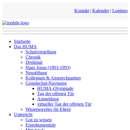
Kontakt
|
Kalender
|
Logineo
Startseite
Das HUMA
Schulvorstellung
Chronik
Denkmal
Hans Jonas (1903-1993)
Neustiftung
Kollegium & Ansprechpartner
Grundschul-Navigator
HUMA-Olympiade
Tag der offenen Tür
Anmeldung
virtueller Tag der offenen Tür
Wissenswertes für Eltern
Unterricht
Gut zu wissen
Erprobungsstufe