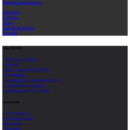
Datenschutzerklärung
Kalender
Logineo
News
Galerie & Videos
Kontakt
Das HUMA
Schulvorstellung
Chronik
Hans Jonas (1903-1993)
Neustiftung
Kollegium & Ansprechpartner
Grundschul-Navigator
Wissenswertes für Eltern
Unterricht
Gut zu wissen
Erprobungsstufe
Mittelstufe
Oberstufe