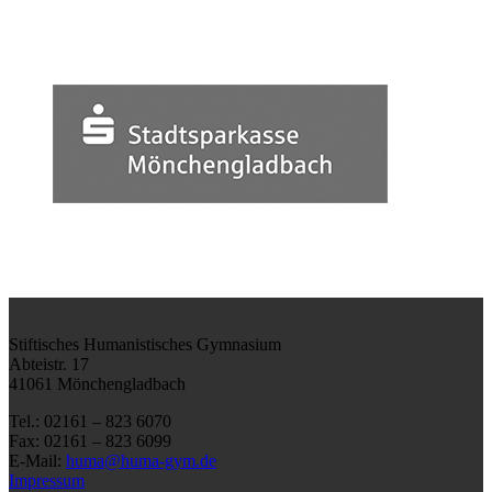
Stiftisches Humanistisches Gymnasium
Abteistr. 17
41061 Mönchengladbach
Tel.: 02161 – 823 6070
Fax: 02161 – 823 6099
E-Mail:
huma@huma-gym.de
Impressum