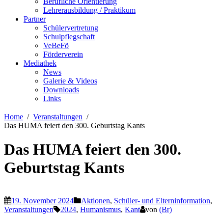
Berufliche Orientierung
Lehrerausbildung / Praktikum
Partner
Schülervertretung
Schulpflegschaft
VeBeFö
Förderverein
Mediathek
News
Galerie & Videos
Downloads
Links
Home
Veranstaltungen
Das HUMA feiert den 300. Geburtstag Kants
Das HUMA feiert den 300.
Geburtstag Kants
19. November 2024
Aktionen
,
Schüler- und Elterninformation
,
Veranstaltungen
2024
,
Humanismus
,
Kant
von
(Br)