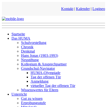
Kontakt
|
Kalender
|
Logineo
Startseite
Das HUMA
Schulvorstellung
Chronik
Denkmal
Hans Jonas (1903-1993)
Neustiftung
Kollegium & Ansprechpartner
Grundschul-Navigator
HUMA-Olympiade
Tag der offenen Tür
Anmeldung
virtueller Tag der offenen Tür
Wissenswertes für Eltern
Unterricht
Gut zu wissen
Erprobungsstufe