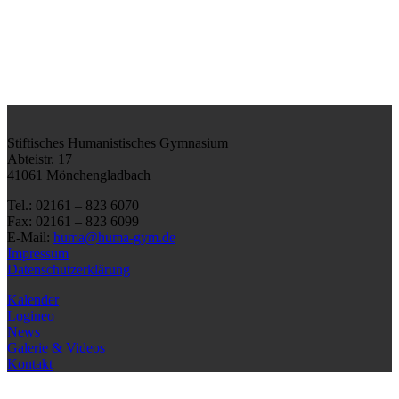
Stiftisches Humanistisches Gymnasium
Abteistr. 17
41061 Mönchengladbach
Tel.: 02161 – 823 6070
Fax: 02161 – 823 6099
E-Mail:
huma@huma-gym.de
Impressum
Datenschutzerklärung
Kalender
Logineo
News
Galerie & Videos
Kontakt