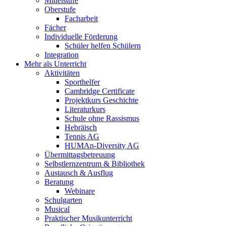
Mittelstufe
Oberstufe
Facharbeit
Fächer
Individuelle Förderung
Schüler helfen Schülern
Integration
Mehr als Unterricht
Aktivitäten
Sporthelfer
Cambridge Certificate
Projektkurs Geschichte
Literaturkurs
Schule ohne Rassismus
Hebräisch
Tennis AG
HUMAn-Diversity AG
Übermittagsbetreuung
Selbstlernzentrum & Bibliothek
Austausch & Ausflug
Beratung
Webinare
Schulgarten
Musical
Praktischer Musikunterricht