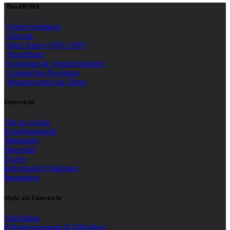
Das HUMA
Schulvorstellung
Chronik
Hans Jonas (1903-1993)
Neustiftung
Kollegium & Ansprechpartner
Grundschul-Navigator
Wissenswertes für Eltern
Unterricht
Gut zu wissen
Erprobungsstufe
Mittelstufe
Oberstufe
Fächer
Individuelle Förderung
Integration
Mehr als Unterricht
Aktivitäten
Selbstlernzentrum & Bibliothek