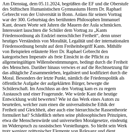
Am Dienstag, dem 05.11.2024, begrüßten die EF und die Oberstufe
des Stiftischen Humanistischen Gymnasiums Herrn Dr. Raphael
Gebrecht von der Universität in Bonn. Anlass für seinen Vortrag
war der 300. Geburtstag des berühmten Philosophen Immanuel
Kant, dessen Worte seit Jahren die Mauern der Aula schmücken.
Interessiert lauschten die Schüler dem Vortrag zu „Kants
Friedensordnung als Endziel menschlicher Freiheit“, denn unser
heutiges Verständnis von Moralität, Legalität und der internationalen
Friedensordnung beruht auf dem Freiheitsbegriff Kants. Mithilfe
von Beispielen erläuterte Herr Dr. Raphael Gebrecht den
kategorischen Imperativ als freie Einsicht in die Pflicht zu
allgemeingültigen Willensbestimmungen, bedingt durch die Freiheit
des Menschen. Darüber hinaus verwies er auf die Rechtssetzung für
das alltägliche Zusammenleben, legalisiert und kodifiziert durch die
Moral. Besonders der letzte Punkt, nämlich die Friedenspolitik als
öffentliche Aufgabe der aufgeklärten Bürger, bewegte die
Schülerschaft. Im Anschluss an den Vortrag kam es zu regem
Austausch und einer Fragerunde. Wie würde Kant die heutige
Entwicklung wohl bewerten? Wie ist das Werk eines Autors zu
beurteilen, welcher zum einen die universalistische Ethik der
Freiheit und Gleichheit, aber auch eine hierarchische Rassentheorie
formuliert hat? Schließlich stehen seine philosophischen Prinzipien,
etwa die Menschenwürde und universellen Moralgesetze, eindeutig
im Widerspruch zu rassistischen Vorstellungen. So bleibt sein Werk
trotz weniger zeittypischer Elemente von Relevanz und dient