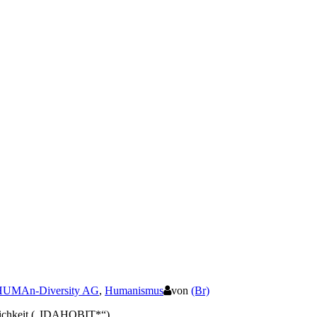
HUMAn-Diversity AG
,
Humanismus
von
(Br)
chkeit ​​​​(„IDAHOBIT*“).