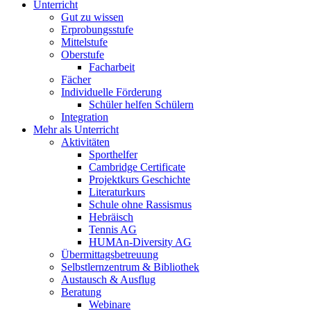
Unterricht
Gut zu wissen
Erprobungsstufe
Mittelstufe
Oberstufe
Facharbeit
Fächer
Individuelle Förderung
Schüler helfen Schülern
Integration
Mehr als Unterricht
Aktivitäten
Sporthelfer
Cambridge Certificate
Projektkurs Geschichte
Literaturkurs
Schule ohne Rassismus
Hebräisch
Tennis AG
HUMAn-Diversity AG
Übermittagsbetreuung
Selbstlernzentrum & Bibliothek
Austausch & Ausflug
Beratung
Webinare