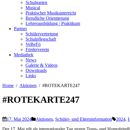
Schulgarten
Musical
Praktischer Musikunterricht
Berufliche Orientierung
Lehrerausbildung / Praktikum
Partner
Schülervertretung
Schulpflegschaft
VeBeFö
Förderverein
Mediathek
News
Galerie & Videos
Downloads
Links
Home
Aktionen
#ROTEKARTE247
#ROTEKARTE247
17. Mai 2024
Aktionen
,
Schüler- und Elterninformation
2024
,
Der 17. Mai gilt als internationaler Tag gegen Trans- und Homofeindli