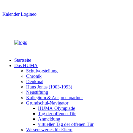
Kalender
Logineo
Startseite
Das HUMA
Schulvorstellung
Chronik
Denkmal
Hans Jonas (1903-1993)
Neustiftung
Kollegium & Ansprechpartner
Grundschul-Navigator
HUMA-Olympiade
Tag der offenen Tür
Anmeldung
virtueller Tag der offenen Tür
Wissenswertes für Eltern