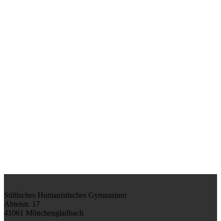
Stiftisches Humanistisches Gymnasium
Abteistr. 17
41061 Mönchengladbach