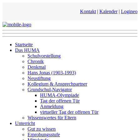
Kontakt
|
Kalender
|
Logineo
Startseite
Das HUMA
Schulvorstellung
Chronik
Denkmal
Hans Jonas (1903-1993)
Neustiftung
Kollegium & Ansprechpartner
Grundschul-Navigator
HUMA-Olympiade
Tag der offenen Tür
Anmeldung
virtueller Tag der offenen Tür
Wissenswertes für Eltern
Unterricht
Gut zu wissen
Erprobungsstufe