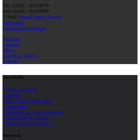
Tel.: 02161 – 823 6070
Fax: 02161 – 823 6099
E-Mail:
huma@huma-gym.de
Impressum
Datenschutzerklärung
Kalender
Logineo
News
Galerie & Videos
Kontakt
Das HUMA
Schulvorstellung
Chronik
Hans Jonas (1903-1993)
Neustiftung
Kollegium & Ansprechpartner
Grundschul-Navigator
Wissenswertes für Eltern
Unterricht