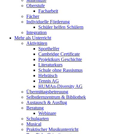
Mittelstufe
Oberstufe
Facharbeit
Fächer
Individuelle Förderung
Schüler helfen Schülern
Integration
Mehr als Unterricht
Aktivitäten
Sporthelfer
Cambridge Certificate
Projektkurs Geschichte
Literaturkurs
Schule ohne Rassismus
Hebräisch
Tennis AG
HUMAn-Diversity AG
Übermittagsbetreuung
Selbstlernzentrum & Bibliothek
Austausch & Ausflug
Beratung
Webinare
Schulgarten
Musical
Praktischer Musikunterricht