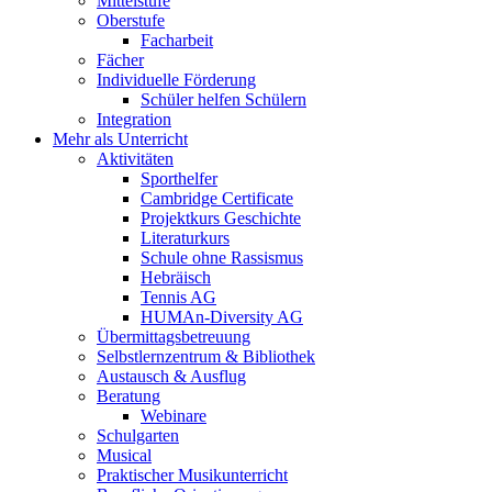
Mittelstufe
Oberstufe
Facharbeit
Fächer
Individuelle Förderung
Schüler helfen Schülern
Integration
Mehr als Unterricht
Aktivitäten
Sporthelfer
Cambridge Certificate
Projektkurs Geschichte
Literaturkurs
Schule ohne Rassismus
Hebräisch
Tennis AG
HUMAn-Diversity AG
Übermittagsbetreuung
Selbstlernzentrum & Bibliothek
Austausch & Ausflug
Beratung
Webinare
Schulgarten
Musical
Praktischer Musikunterricht