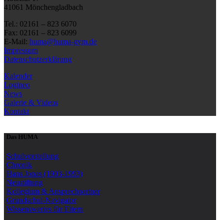
41061 Mönchengladbach
Tel.: 02161 – 823 6070
Fax: 02161 – 823 6099
E-Mail:
huma@huma-gym.de
Impressum
Datenschutzerklärung
Kalender
Logineo
News
Galerie & Videos
Kontakt
Das HUMA
Schulvorstellung
Chronik
Hans Jonas (1903-1993)
Neustiftung
Kollegium & Ansprechpartner
Grundschul-Navigator
Wissenswertes für Eltern