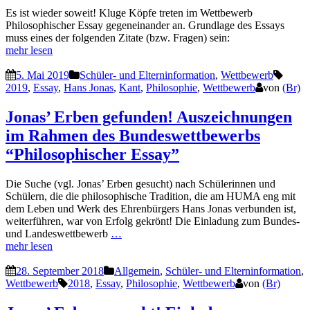
Es ist wieder soweit! Kluge Köpfe treten im Wettbewerb
Philosophischer Essay gegeneinander an. Grundlage des Essays
muss eines der folgenden Zitate (bzw. Fragen) sein:
mehr lesen
5. Mai 2019
Schüler- und Elterninformation
,
Wettbewerb
2019
,
Essay
,
Hans Jonas
,
Kant
,
Philosophie
,
Wettbewerb
von
(Br)
Jonas’ Erben gefunden! Auszeichnungen
im Rahmen des Bundeswettbewerbs
“Philosophischer Essay”
Die Suche (vgl. Jonas’ Erben gesucht) nach Schülerinnen und
Schülern, die die philosophische Tradition, die am HUMA eng mit
dem Leben und Werk des Ehrenbürgers Hans Jonas verbunden ist,
weiterführen, war von Erfolg gekrönt! Die Einladung zum Bundes-
und Landeswettbewerb
…
mehr lesen
28. September 2018
Allgemein
,
Schüler- und Elterninformation
,
Wettbewerb
2018
,
Essay
,
Philosophie
,
Wettbewerb
von
(Br)