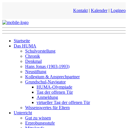
Kontakt
|
Kalender
|
Logineo
Startseite
Das HUMA
Schulvorstellung
Chronik
Denkmal
Hans Jonas (1903-1993)
Neustiftung
Kollegium & Ansprechpartner
Grundschul-Navigator
HUMA-Olympiade
Tag der offenen Tür
Anmeldung
virtueller Tag der offenen Tür
Wissenswertes für Eltern
Unterricht
Gut zu wissen
Erprobungsstufe