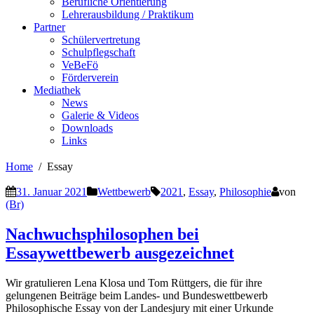
Berufliche Orientierung
Lehrerausbildung / Praktikum
Partner
Schülervertretung
Schulpflegschaft
VeBeFö
Förderverein
Mediathek
News
Galerie & Videos
Downloads
Links
Home
Essay
31. Januar 2021
Wettbewerb
2021
,
Essay
,
Philosophie
von
(Br)
Nachwuchsphilosophen bei
Essaywettbewerb ausgezeichnet
Wir gratulieren Lena Klosa und Tom Rüttgers, die für ihre
gelungenen Beiträge beim Landes- und Bundeswettbewerb
Philosophische Essay von der Landesjury mit einer Urkunde