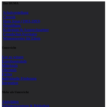
Das HUMA
Schulvorstellung
Chronik
Hans Jonas (1903-1993)
Neustiftung
Kollegium & Ansprechpartner
Grundschul-Navigator
Wissenswertes für Eltern
Unterricht
Gut zu wissen
Erprobungsstufe
Mittelstufe
Oberstufe
Fächer
Individuelle Förderung
Integration
Mehr als Unterricht
Aktivitäten
Selbstlernzentrum & Bibliothek