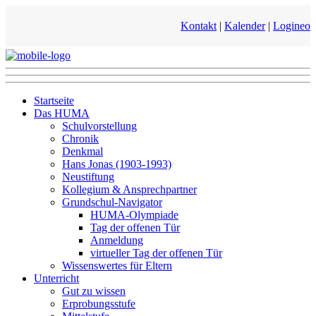
Kontakt
|
Kalender
|
Logineo
Startseite
Das HUMA
Schulvorstellung
Chronik
Denkmal
Hans Jonas (1903-1993)
Neustiftung
Kollegium & Ansprechpartner
Grundschul-Navigator
HUMA-Olympiade
Tag der offenen Tür
Anmeldung
virtueller Tag der offenen Tür
Wissenswertes für Eltern
Unterricht
Gut zu wissen
Erprobungsstufe