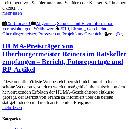
Leistungen von Schülerinnen und Schülern der Klassen 5-7 in einer
eigenen
…
mehr lesen
25. Juni 2019
Allgemein
,
Schüler- und Elterninformation
,
Veranstaltungen
,
Wettbewerb
2019
,
Ehrung
,
Geschichte
,
Oberbürgermeister
,
Presseschau
,
Projektkurs Geschichte
von
(Br)
HUMA-Preisträger von
Oberbürgermeister Reiners im Ratskeller
empfangen – Bericht, Fotoreportage und
RP-Artikel
Diese und die nächste Woche zeichnen sich nicht nur durch das
schöne Wetter aus, sondern werden maßgeblich thematisch von den
hervorragenden Erfolgen der HUMA-Geschichtsprojektkurse
geprägt, der Bericht von Franziska informiert über die bereits
stattgefundenen und noch anstehenden Ereignisse:
mehr lesen
Kategorien