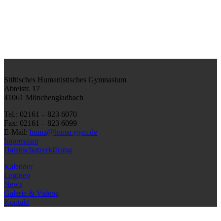
Stiftisches Humanistisches Gymnasium
Abteistr. 17
41061 Mönchengladbach
Tel.: 02161 – 823 6070
Fax: 02161 – 823 6099
E-Mail:
huma@huma-gym.de
Impressum
Datenschutzerklärung
Kalender
Logineo
News
Galerie & Videos
Kontakt