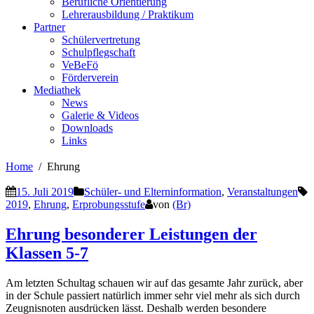
Berufliche Orientierung
Lehrerausbildung / Praktikum
Partner
Schülervertretung
Schulpflegschaft
VeBeFö
Förderverein
Mediathek
News
Galerie & Videos
Downloads
Links
Home
Ehrung
15. Juli 2019
Schüler- und Elterninformation
,
Veranstaltungen
2019
,
Ehrung
,
Erprobungsstufe
von
(Br)
Ehrung besonderer Leistungen der
Klassen 5-7
Am letzten Schultag schauen wir auf das gesamte Jahr zurück, aber
in der Schule passiert natürlich immer sehr viel mehr als sich durch
Zeugnisnoten ausdrücken lässt. Deshalb werden besondere