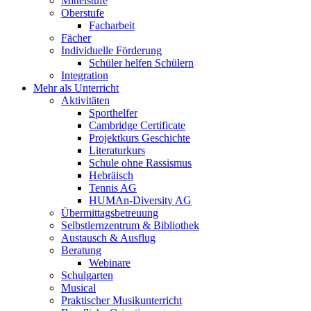
Mittelstufe
Oberstufe
Facharbeit
Fächer
Individuelle Förderung
Schüler helfen Schülern
Integration
Mehr als Unterricht
Aktivitäten
Sporthelfer
Cambridge Certificate
Projektkurs Geschichte
Literaturkurs
Schule ohne Rassismus
Hebräisch
Tennis AG
HUMAn-Diversity AG
Übermittagsbetreuung
Selbstlernzentrum & Bibliothek
Austausch & Ausflug
Beratung
Webinare
Schulgarten
Musical
Praktischer Musikunterricht