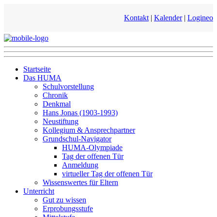
Kontakt
|
Kalender
|
Logineo
Startseite
Das HUMA
Schulvorstellung
Chronik
Denkmal
Hans Jonas (1903-1993)
Neustiftung
Kollegium & Ansprechpartner
Grundschul-Navigator
HUMA-Olympiade
Tag der offenen Tür
Anmeldung
virtueller Tag der offenen Tür
Wissenswertes für Eltern
Unterricht
Gut zu wissen
Erprobungsstufe