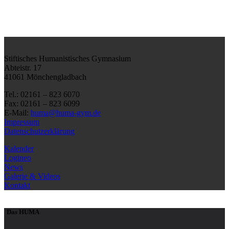
Stiftisches Humanistisches Gymnasium
Abteistr. 17
41061 Mönchengladbach
Tel.: 02161 – 823 6070
Fax: 02161 – 823 6099
E-Mail:
huma@huma-gym.de
Impressum
Datenschutzerklärung
Kalender
Logineo
News
Galerie & Videos
Kontakt
Das HUMA