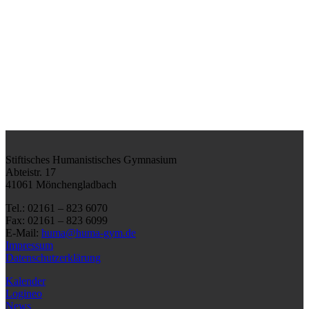
Stiftisches Humanistisches Gymnasium
Abteistr. 17
41061 Mönchengladbach
Tel.: 02161 – 823 6070
Fax: 02161 – 823 6099
E-Mail:
huma@huma-gym.de
Impressum
Datenschutzerklärung
Kalender
Logineo
News