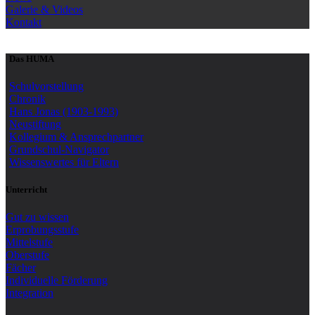
Galerie & Videos
Kontakt
Das HUMA
Schulvorstellung
Chronik
Hans Jonas (1903-1993)
Neustiftung
Kollegium & Ansprechpartner
Grundschul-Navigator
Wissenswertes für Eltern
Unterricht
Gut zu wissen
Erprobungsstufe
Mittelstufe
Oberstufe
Fächer
Individuelle Förderung
Integration