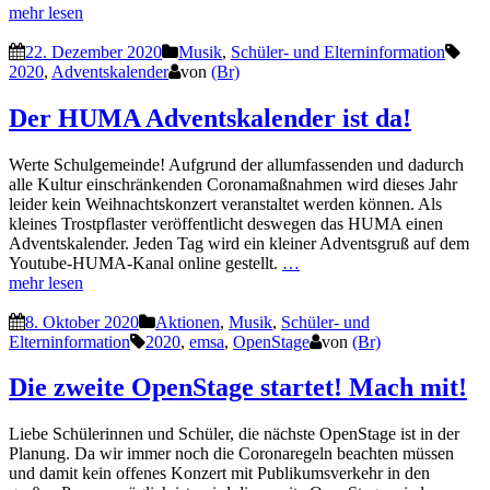
mehr lesen
22. Dezember 2020
Musik
,
Schüler- und Elterninformation
2020
,
Adventskalender
von
(Br)
Der HUMA Adventskalender ist da!
Werte Schulgemeinde! Aufgrund der allumfassenden und dadurch
alle Kultur einschränkenden Coronamaßnahmen wird dieses Jahr
leider kein Weihnachtskonzert veranstaltet werden können. Als
kleines Trostpflaster veröffentlicht deswegen das HUMA einen
Adventskalender. Jeden Tag wird ein kleiner Adventsgruß auf dem
Youtube-HUMA-Kanal online gestellt.
…
mehr lesen
8. Oktober 2020
Aktionen
,
Musik
,
Schüler- und
Elterninformation
2020
,
emsa
,
OpenStage
von
(Br)
Die zweite OpenStage startet! Mach mit!
Liebe Schülerinnen und Schüler, die nächste OpenStage ist in der
Planung. Da wir immer noch die Coronaregeln beachten müssen
und damit kein offenes Konzert mit Publikumsverkehr in den