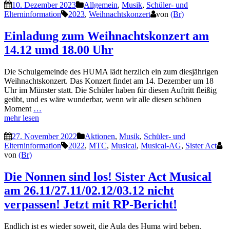
10. Dezember 2023
Allgemein
,
Musik
,
Schüler- und
Elterninformation
2023
,
Weihnachtskonzert
von
(Br)
Einladung zum Weihnachtskonzert am
14.12 umd 18.00 Uhr
Die Schulgemeinde des HUMA lädt herzlich ein zum diesjährigen
Weihnachtskonzert. Das Konzert findet am 14. Dezember um 18
Uhr im Münster statt. Die Schüler haben für diesen Auftritt fleißig
geübt, und es wäre wunderbar, wenn wir alle diesen schönen
Moment
…
mehr lesen
27. November 2022
Aktionen
,
Musik
,
Schüler- und
Elterninformation
2022
,
MTC
,
Musical
,
Musical-AG
,
Sister Act
von
(Br)
Die Nonnen sind los! Sister Act Musical
am 26.11/27.11/02.12/03.12 nicht
verpassen! Jetzt mit RP-Bericht!
Endlich ist es wieder soweit, die Aula des Huma wird beben.