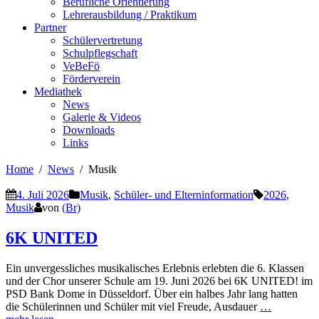
Berufliche Orientierung
Lehrerausbildung / Praktikum
Partner
Schülervertretung
Schulpflegschaft
VeBeFö
Förderverein
Mediathek
News
Galerie & Videos
Downloads
Links
Home
News
Musik
4. Juli 2026
Musik
,
Schüler- und Elterninformation
2026
,
Musik
von
(Br)
6K UNITED
Ein unvergessliches musikalisches Erlebnis erlebten die 6. Klassen
und der Chor unserer Schule am 19. Juni 2026 bei 6K UNITED! im
PSD Bank Dome in Düsseldorf. Über ein halbes Jahr lang hatten
die Schülerinnen und Schüler mit viel Freude, Ausdauer
…