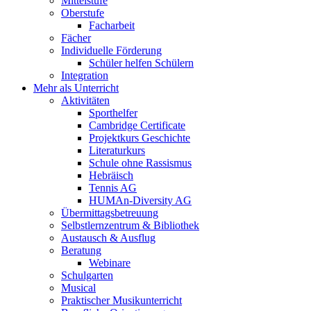
Mittelstufe
Oberstufe
Facharbeit
Fächer
Individuelle Förderung
Schüler helfen Schülern
Integration
Mehr als Unterricht
Aktivitäten
Sporthelfer
Cambridge Certificate
Projektkurs Geschichte
Literaturkurs
Schule ohne Rassismus
Hebräisch
Tennis AG
HUMAn-Diversity AG
Übermittagsbetreuung
Selbstlernzentrum & Bibliothek
Austausch & Ausflug
Beratung
Webinare
Schulgarten
Musical
Praktischer Musikunterricht