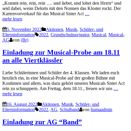
„Kommt rein, rein, rein …. und liebet, und lobet den Herrn“ und
seid dabei, wenn Deloris mit den Nonnen das Kloster rockt. Der
Kartenvorverkauf für das Musical Sister Act
…
mehr lesen
5. November 2022
Aktionen
,
Musik
,
Schüler- und
Elterninformation
2022
,
Grundschulnavigator
,
Musical
,
Musical-
AG
von
(Br)
Einladung zur Musical-Probe am 18.11
an alle Viertklässler
Liebe Schülerinnen und Schüler der 4. Klassen. Wir laden euch
herzlich ein, in eine Musical-Probe auf der großen Bühne mit
Kostümen und allem, was dazu gehört unseres Musicals Sister Act
rein zu schnuppern. Am Freitag, dem 18.11., freuen wir uns
…
mehr lesen
16. August 2022
Aktionen
,
Musik
,
Schüler- und
Elterninformation
2022
,
AG
,
Schulband
von
humaadmin
Einladung zur AG “Band”