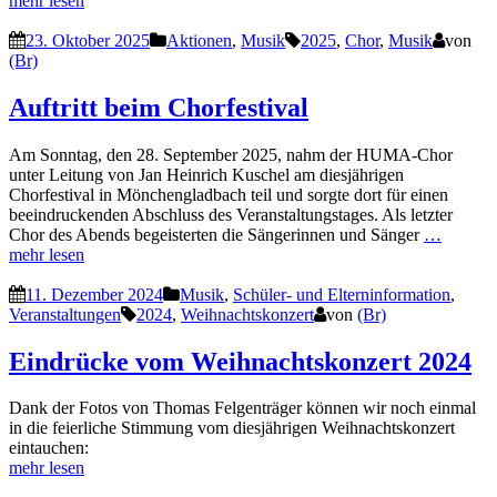
mehr lesen
23. Oktober 2025
Aktionen
,
Musik
2025
,
Chor
,
Musik
von
(Br)
Auftritt beim Chorfestival
Am Sonntag, den 28. September 2025, nahm der HUMA-Chor
unter Leitung von Jan Heinrich Kuschel am diesjährigen
Chorfestival in Mönchengladbach teil und sorgte dort für einen
beeindruckenden Abschluss des Veranstaltungstages. Als letzter
Chor des Abends begeisterten die Sängerinnen und Sänger
…
mehr lesen
11. Dezember 2024
Musik
,
Schüler- und Elterninformation
,
Veranstaltungen
2024
,
Weihnachtskonzert
von
(Br)
Eindrücke vom Weihnachtskonzert 2024
Dank der Fotos von Thomas Felgenträger können wir noch einmal
in die feierliche Stimmung vom diesjährigen Weihnachtskonzert
eintauchen:
mehr lesen