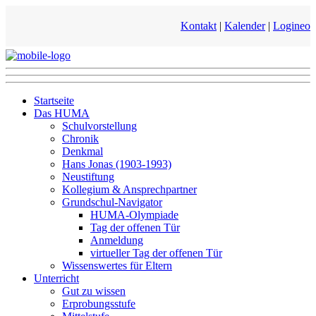
Kontakt
|
Kalender
|
Logineo
Startseite
Das HUMA
Schulvorstellung
Chronik
Denkmal
Hans Jonas (1903-1993)
Neustiftung
Kollegium & Ansprechpartner
Grundschul-Navigator
HUMA-Olympiade
Tag der offenen Tür
Anmeldung
virtueller Tag der offenen Tür
Wissenswertes für Eltern
Unterricht
Gut zu wissen
Erprobungsstufe