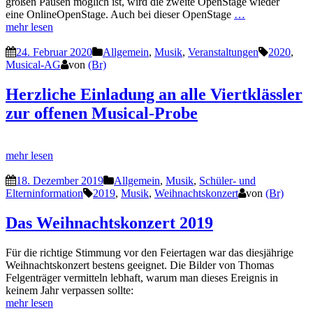
großen Pausen möglich ist, wird die zweite OpenStage wieder
eine OnlineOpenStage. Auch bei dieser OpenStage
…
mehr lesen
24. Februar 2020
Allgemein
,
Musik
,
Veranstaltungen
2020
,
Musical-AG
von
(Br)
Herzliche Einladung an alle Viertklässler
zur offenen Musical-Probe
mehr lesen
18. Dezember 2019
Allgemein
,
Musik
,
Schüler- und
Elterninformation
2019
,
Musik
,
Weihnachtskonzert
von
(Br)
Das Weihnachtskonzert 2019
Für die richtige Stimmung vor den Feiertagen war das diesjährige
Weihnachtskonzert bestens geeignet. Die Bilder von Thomas
Felgenträger vermitteln lebhaft, warum man dieses Ereignis in
keinem Jahr verpassen sollte:
mehr lesen