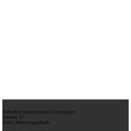
Stiftisches Humanistisches Gymnasium
Abteistr. 17
41061 Mönchengladbach