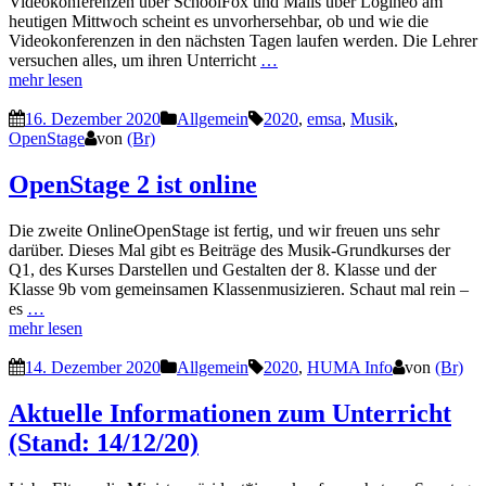
Videokonferenzen über SchoolFox und Mails über Logineo am
heutigen Mittwoch scheint es unvorhersehbar, ob und wie die
Videokonferenzen in den nächsten Tagen laufen werden. Die Lehrer
versuchen alles, um ihren Unterricht
…
mehr lesen
16. Dezember 2020
Allgemein
2020
,
emsa
,
Musik
,
OpenStage
von
(Br)
OpenStage 2 ist online
Die zweite OnlineOpenStage ist fertig, und wir freuen uns sehr
darüber. Dieses Mal gibt es Beiträge des Musik-Grundkurses der
Q1, des Kurses Darstellen und Gestalten der 8. Klasse und der
Klasse 9b vom gemeinsamen Klassenmusizieren. Schaut mal rein –
es
…
mehr lesen
14. Dezember 2020
Allgemein
2020
,
HUMA Info
von
(Br)
Aktuelle Informationen zum Unterricht
(Stand: 14/12/20)