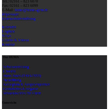
Tel.: 02161 – 823 6070
Fax: 02161 – 823 6099
E-Mail:
huma@huma-gym.de
Impressum
Datenschutzerklärung
Kalender
Logineo
News
Galerie & Videos
Kontakt
Das HUMA
Schulvorstellung
Chronik
Hans Jonas (1903-1993)
Neustiftung
Kollegium & Ansprechpartner
Grundschul-Navigator
Wissenswertes für Eltern
Unterricht