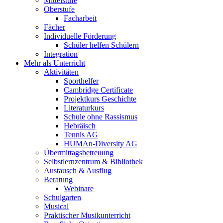
Mittelstufe
Oberstufe
Facharbeit
Fächer
Individuelle Förderung
Schüler helfen Schülern
Integration
Mehr als Unterricht
Aktivitäten
Sporthelfer
Cambridge Certificate
Projektkurs Geschichte
Literaturkurs
Schule ohne Rassismus
Hebräisch
Tennis AG
HUMAn-Diversity AG
Übermittagsbetreuung
Selbstlernzentrum & Bibliothek
Austausch & Ausflug
Beratung
Webinare
Schulgarten
Musical
Praktischer Musikunterricht