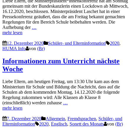
Liebe Eltern, die Ministerpräsident*innenkonferenz hat am Sonntag
gemeinsam mit der Bundeskanzlerin einen Lockdown ab Mittwoch,
16.12.2020, beschlossen. Ministerpräsident Laschet hat in einer
Pressekonferenz geäußert, dass die am Freitag bekannt gemachten
Regelungen für den Bereich Schule beibehalten werden. Die
Aufhebung der
…
mehr lesen
12. Dezember 2020
Schüler- und Elterninformation
2020
,
HUMA Info
von
(Br)
Informationen zum Unterricht nächste
Woche
Liebe Eltern, am heutigen Freitag, um 13:30 Uhr kam aus dem
Ministerium für Schule und Bildung die Nachricht, dass auf die
Schulen ab dem kommenden Montag, 14.12.2020 die folgende
Regelung zukommen wird: Alle Klassen ab Klasse 8
(einschließlich) werden zuhause
…
mehr lesen
7. Dezember 2020
Allgemein
,
Fremdsprachen
,
Schüler- und
Elterninformation
2020
,
Englisch
,
Sonett des Monats
von
(Br)