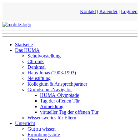
Kontakt
|
Kalender
|
Logineo
Startseite
Das HUMA
Schulvorstellung
Chronik
Denkmal
Hans Jonas (1903-1993)
Neustiftung
Kollegium & Ansprechpartner
Grundschul-Navigator
HUMA-Olympiade
Tag der offenen Tür
Anmeldung
virtueller Tag der offenen Tür
Wissenswertes für Eltern
Unterricht
Gut zu wissen
Erprobungsstufe