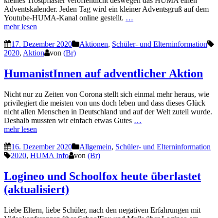
kleines Trostpflaster veröffentlicht deswegen das HUMA einen
Adventskalender. Jeden Tag wird ein kleiner Adventsgruß auf dem
Youtube-HUMA-Kanal online gestellt.
…
mehr lesen
17. Dezember 2020
Aktionen
,
Schüler- und Elterninformation
2020
,
Aktion
von
(Br)
HumanistInnen auf adventlicher Aktion
Nicht nur zu Zeiten von Corona stellt sich einmal mehr heraus, wie
privilegiert die meisten von uns doch leben und dass dieses Glück
nicht allen Menschen in Deutschland und auf der Welt zuteil wurde.
Deshalb mussten wir einfach etwas Gutes
…
mehr lesen
16. Dezember 2020
Allgemein
,
Schüler- und Elterninformation
2020
,
HUMA Info
von
(Br)
Logineo und Schoolfox heute überlastet
(aktualisiert)
Liebe Eltern, liebe Schüler, nach den negativen Erfahrungen mit