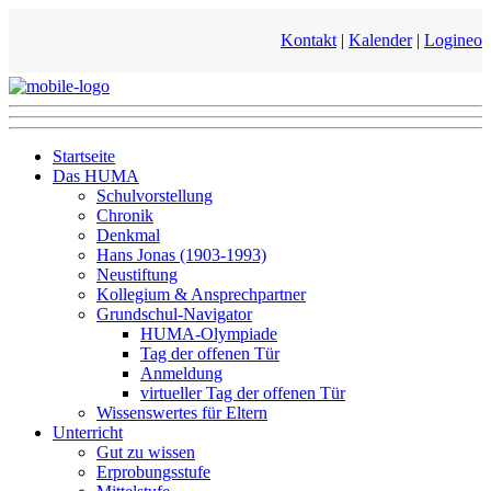
Kontakt
|
Kalender
|
Logineo
Startseite
Das HUMA
Schulvorstellung
Chronik
Denkmal
Hans Jonas (1903-1993)
Neustiftung
Kollegium & Ansprechpartner
Grundschul-Navigator
HUMA-Olympiade
Tag der offenen Tür
Anmeldung
virtueller Tag der offenen Tür
Wissenswertes für Eltern
Unterricht
Gut zu wissen
Erprobungsstufe