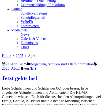
Berufliche Orientierung
Lehrerausbildung / Praktikum
Partner
Schülervertretung
Schulpflegschaft
VeBeFö
Förderverein
Mediathek
News
Galerie & Videos
Downloads
Links
Home
2025
April
27. April 2025
Allgemein
,
Schüler- und Elterninformation
2025
,
Abitur
von
(Br)
Jetzt gehts los!
Liebe Schülerinnen und Schüler der Q2, oder besser, liebe
angehende Abiturientinnen und Abiturienten! Die HUMA-
Gemeinde wünscht Euch für die anstehenden Abiturprüfungen viel
Erfolg, Geduld, Ausdauer und die richtige Mischung zwischen