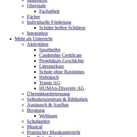
Mittelstufe
Oberstufe
Facharbeit
Fächer
Individuelle Förderung
Schüler helfen Schülern
Integration
Mehr als Unterricht
Aktivitäten
Sporthelfer
Cambridge Certificate
Projektkurs Geschichte
Literaturkurs
Schule ohne Rassismus
Hebräisch
Tennis AG
HUMAn-Diversity AG
Übermittagsbetreuung
Selbstlernzentrum & Bibliothek
Austausch & Ausflug
Beratung
Webinare
Schulgarten
Musical
Praktischer Musikunterricht