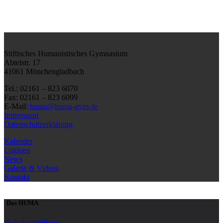
Stiftisches Humanistisches Gymnasium
Abteistr. 17
41061 Mönchengladbach
Tel.: 02161 – 823 6070
Fax: 02161 – 823 6099
E-Mail:
huma@huma-gym.de
Impressum
Datenschutzerklärung
Kalender
Logineo
News
Galerie & Videos
Kontakt
Das HUMA
Schulvorstellung