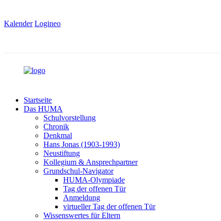
Kalender
Logineo
Startseite
Das HUMA
Schulvorstellung
Chronik
Denkmal
Hans Jonas (1903-1993)
Neustiftung
Kollegium & Ansprechpartner
Grundschul-Navigator
HUMA-Olympiade
Tag der offenen Tür
Anmeldung
virtueller Tag der offenen Tür
Wissenswertes für Eltern