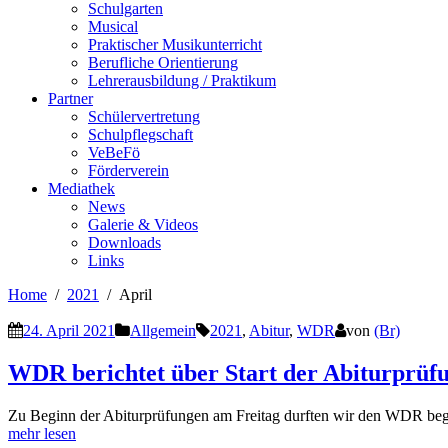
Schulgarten
Musical
Praktischer Musikunterricht
Berufliche Orientierung
Lehrerausbildung / Praktikum
Partner
Schülervertretung
Schulpflegschaft
VeBeFö
Förderverein
Mediathek
News
Galerie & Videos
Downloads
Links
Home
2021
April
24. April 2021
Allgemein
2021
,
Abitur
,
WDR
von
(Br)
WDR berichtet über Start der Abiturprüf
Zu Beginn der Abiturprüfungen am Freitag durften wir den WDR beg
mehr lesen