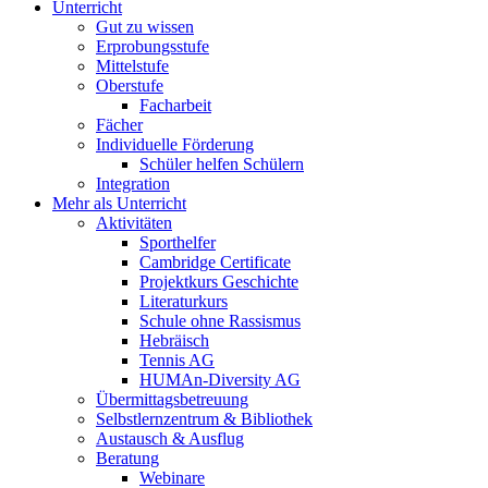
Unterricht
Gut zu wissen
Erprobungsstufe
Mittelstufe
Oberstufe
Facharbeit
Fächer
Individuelle Förderung
Schüler helfen Schülern
Integration
Mehr als Unterricht
Aktivitäten
Sporthelfer
Cambridge Certificate
Projektkurs Geschichte
Literaturkurs
Schule ohne Rassismus
Hebräisch
Tennis AG
HUMAn-Diversity AG
Übermittagsbetreuung
Selbstlernzentrum & Bibliothek
Austausch & Ausflug
Beratung
Webinare