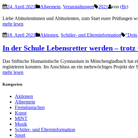
24. April 2021
Allgemein
,
Veranstaltungen
2021
von
(Br)
Liebe Abiturientinnen und Abiturienten, zum Start eurer Prüfungen w
mehr lesen
18. April 2021
Aktionen
,
Schüler- und Elterninformation
"Dein 
In der Schule Lebensretter werden – trotz
Das Stiftische Humanistische Gymnasium in Mönchengladbach hat ein 
registrieren konnten. Im Anschluss an ein mehrwöchiges Projekt der 
mehr lesen
Kategorien
Aktionen
Allgemein
Fremdsprachen
Kunst
MINT
Musik
Schüler- und Elterninformation
Sport