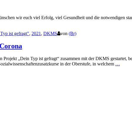
ünschen wir euch viel Erfolg, viel Gesundheit und die notwendigen sta
Typ ist gefragt"
,
2021
,
DKMS
von
(Br)
 Corona
Projekt „Dein Typ ist gefragt“ zusammen mit der DKMS gestartet, bei
Sozialwissenschaftenzusatzkurse in der Oberstufe, in welchem
…