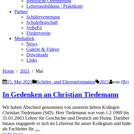
Berufliche Orientierung
Lehrerausbildung / Praktikum
Partner
Schülervertretung
Schulpflegschaft
VeBeFö
Förderverein
Mediathek
News
Galerie & Videos
Downloads
Links
Home
2021
Mai
15. Mai 2021
Schüler- und Elterninformation
2021
von
(Br)
In Gedenken an Christian Tiedemann
Wir haben Abschied genommen von unserem lieben Kollegen
Christian Tiedemann (StD). Herr Tiedemann war vom 1.2.1969 bis
31.01.2003 Lehrer für Geschichte und Deutsch am Huma. Darüber
hinaus engagierte er sich im Lehrerrat für unser Kollegium und hatte
als Fachleiter für
…