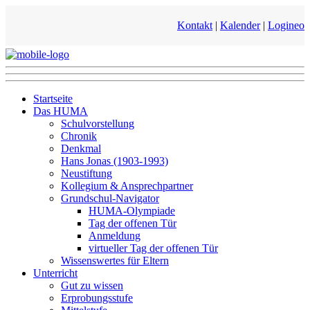
Kontakt
|
Kalender
|
Logineo
Startseite
Das HUMA
Schulvorstellung
Chronik
Denkmal
Hans Jonas (1903-1993)
Neustiftung
Kollegium & Ansprechpartner
Grundschul-Navigator
HUMA-Olympiade
Tag der offenen Tür
Anmeldung
virtueller Tag der offenen Tür
Wissenswertes für Eltern
Unterricht
Gut zu wissen
Erprobungsstufe