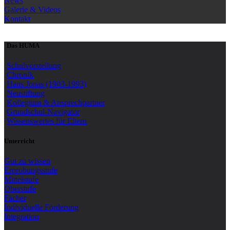
News
Galerie & Videos
Kontakt
Das HUMA
Schulvorstellung
Chronik
Hans Jonas (1903-1993)
Neustiftung
Kollegium & Ansprechpartner
Grundschul-Navigator
Wissenswertes für Eltern
Unterricht
Gut zu wissen
Erprobungsstufe
Mittelstufe
Oberstufe
Fächer
Individuelle Förderung
Integration