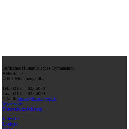
Stiftisches Humanistisches Gymnasium
Abteistr. 17
41061 Mönchengladbach
Tel.: 02161 – 823 6070
Fax: 02161 – 823 6099
E-Mail:
huma@huma-gym.de
Impressum
Datenschutzerklärung
Kalender
Logineo