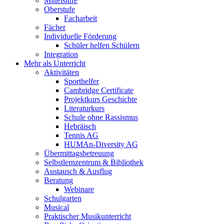
Mittelstufe
Oberstufe
Facharbeit
Fächer
Individuelle Förderung
Schüler helfen Schülern
Integration
Mehr als Unterricht
Aktivitäten
Sporthelfer
Cambridge Certificate
Projektkurs Geschichte
Literaturkurs
Schule ohne Rassismus
Hebräisch
Tennis AG
HUMAn-Diversity AG
Übermittagsbetreuung
Selbstlernzentrum & Bibliothek
Austausch & Ausflug
Beratung
Webinare
Schulgarten
Musical
Praktischer Musikunterricht