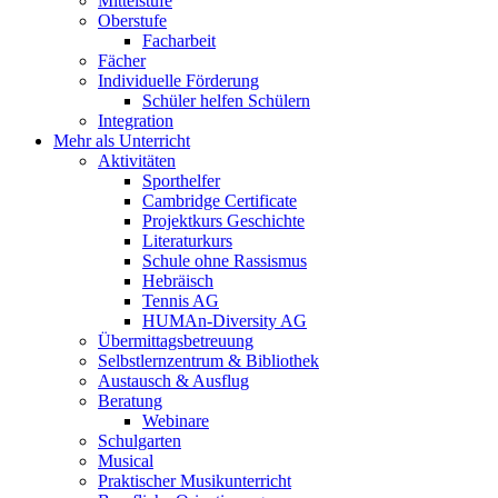
Mittelstufe
Oberstufe
Facharbeit
Fächer
Individuelle Förderung
Schüler helfen Schülern
Integration
Mehr als Unterricht
Aktivitäten
Sporthelfer
Cambridge Certificate
Projektkurs Geschichte
Literaturkurs
Schule ohne Rassismus
Hebräisch
Tennis AG
HUMAn-Diversity AG
Übermittagsbetreuung
Selbstlernzentrum & Bibliothek
Austausch & Ausflug
Beratung
Webinare
Schulgarten
Musical
Praktischer Musikunterricht