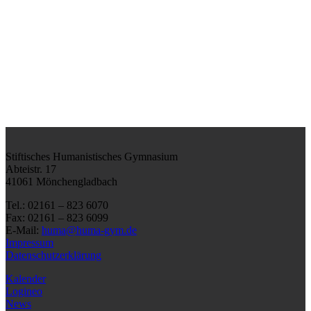
Stiftisches Humanistisches Gymnasium
Abteistr. 17
41061 Mönchengladbach
Tel.: 02161 – 823 6070
Fax: 02161 – 823 6099
E-Mail:
huma@huma-gym.de
Impressum
Datenschutzerklärung
Kalender
Logineo
News