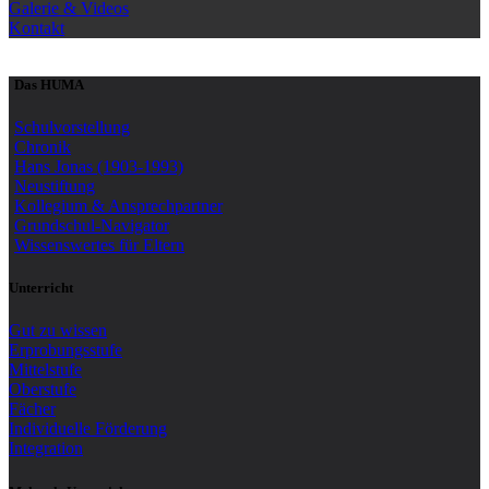
Galerie & Videos
Kontakt
Das HUMA
Schulvorstellung
Chronik
Hans Jonas (1903-1993)
Neustiftung
Kollegium & Ansprechpartner
Grundschul-Navigator
Wissenswertes für Eltern
Unterricht
Gut zu wissen
Erprobungsstufe
Mittelstufe
Oberstufe
Fächer
Individuelle Förderung
Integration