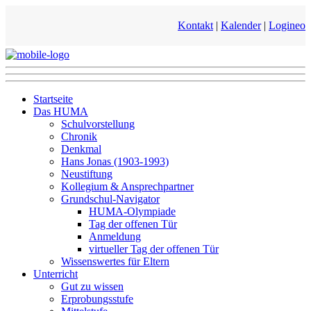
Kontakt
|
Kalender
|
Logineo
Startseite
Das HUMA
Schulvorstellung
Chronik
Denkmal
Hans Jonas (1903-1993)
Neustiftung
Kollegium & Ansprechpartner
Grundschul-Navigator
HUMA-Olympiade
Tag der offenen Tür
Anmeldung
virtueller Tag der offenen Tür
Wissenswertes für Eltern
Unterricht
Gut zu wissen
Erprobungsstufe