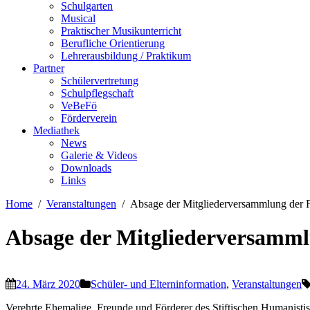
Schulgarten
Musical
Praktischer Musikunterricht
Berufliche Orientierung
Lehrerausbildung / Praktikum
Partner
Schülervertretung
Schulpflegschaft
VeBeFö
Förderverein
Mediathek
News
Galerie & Videos
Downloads
Links
Home
Veranstaltungen
Absage der Mitgliederversammlung der
Absage der Mitgliederversamm
24. März 2020
Schüler- und Elterninformation
,
Veranstaltungen
Verehrte Ehemalige, Freunde und Förderer des Stiftischen Humanis