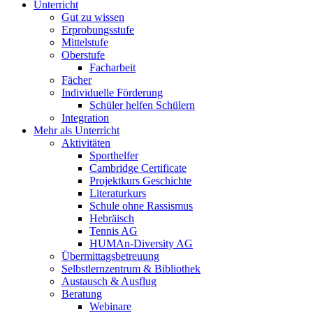
Unterricht
Gut zu wissen
Erprobungsstufe
Mittelstufe
Oberstufe
Facharbeit
Fächer
Individuelle Förderung
Schüler helfen Schülern
Integration
Mehr als Unterricht
Aktivitäten
Sporthelfer
Cambridge Certificate
Projektkurs Geschichte
Literaturkurs
Schule ohne Rassismus
Hebräisch
Tennis AG
HUMAn-Diversity AG
Übermittagsbetreuung
Selbstlernzentrum & Bibliothek
Austausch & Ausflug
Beratung
Webinare