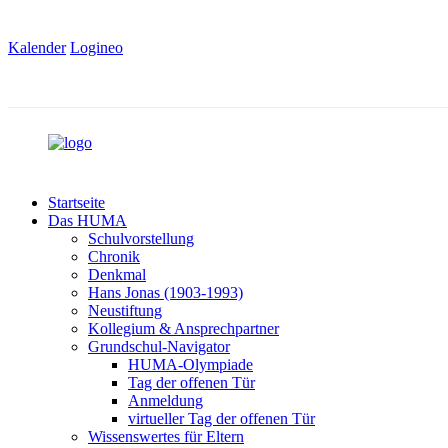
Kalender
Logineo
Startseite
Das HUMA
Schulvorstellung
Chronik
Denkmal
Hans Jonas (1903-1993)
Neustiftung
Kollegium & Ansprechpartner
Grundschul-Navigator
HUMA-Olympiade
Tag der offenen Tür
Anmeldung
virtueller Tag der offenen Tür
Wissenswertes für Eltern