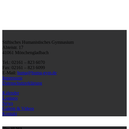
Stiftisches Humanistisches Gymnasium
Abteistr. 17
41061 Mönchengladbach
Tel.: 02161 – 823 6070
Fax: 02161 – 823 6099
E-Mail:
huma@huma-gym.de
Impressum
Datenschutzerklärung
Kalender
Logineo
News
Galerie & Videos
Kontakt
Das HUMA