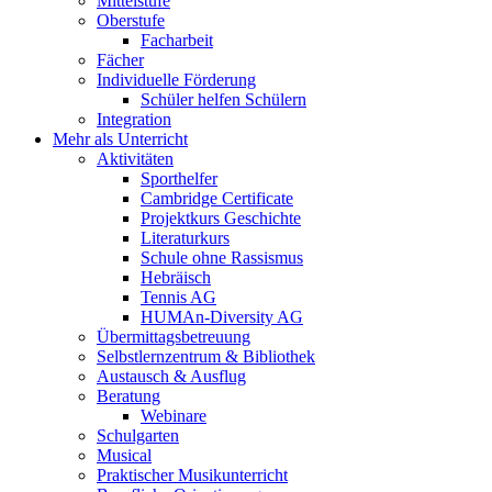
Mittelstufe
Oberstufe
Facharbeit
Fächer
Individuelle Förderung
Schüler helfen Schülern
Integration
Mehr als Unterricht
Aktivitäten
Sporthelfer
Cambridge Certificate
Projektkurs Geschichte
Literaturkurs
Schule ohne Rassismus
Hebräisch
Tennis AG
HUMAn-Diversity AG
Übermittagsbetreuung
Selbstlernzentrum & Bibliothek
Austausch & Ausflug
Beratung
Webinare
Schulgarten
Musical
Praktischer Musikunterricht