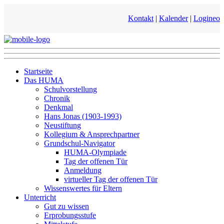
Kontakt
|
Kalender
|
Logineo
Startseite
Das HUMA
Schulvorstellung
Chronik
Denkmal
Hans Jonas (1903-1993)
Neustiftung
Kollegium & Ansprechpartner
Grundschul-Navigator
HUMA-Olympiade
Tag der offenen Tür
Anmeldung
virtueller Tag der offenen Tür
Wissenswertes für Eltern
Unterricht
Gut zu wissen
Erprobungsstufe