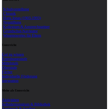
Schulvorstellung
Chronik
Hans Jonas (1903-1993)
Neustiftung
Kollegium & Ansprechpartner
Grundschul-Navigator
Wissenswertes für Eltern
Unterricht
Gut zu wissen
Erprobungsstufe
Mittelstufe
Oberstufe
Fächer
Individuelle Förderung
Integration
Mehr als Unterricht
Aktivitäten
Selbstlernzentrum & Bibliothek
Austausch & Ausflug