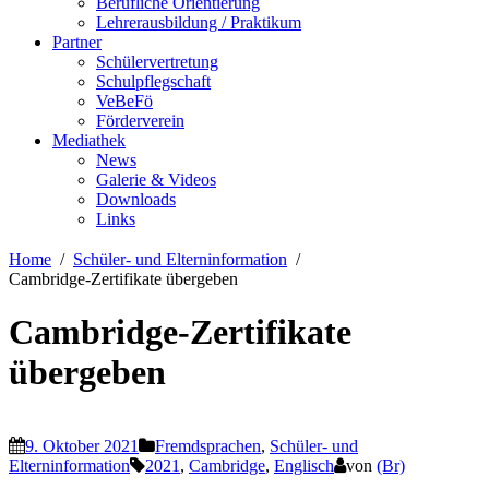
Berufliche Orientierung
Lehrerausbildung / Praktikum
Partner
Schülervertretung
Schulpflegschaft
VeBeFö
Förderverein
Mediathek
News
Galerie & Videos
Downloads
Links
Home
Schüler- und Elterninformation
Cambridge-Zertifikate übergeben
Cambridge-Zertifikate
übergeben
9. Oktober 2021
Fremdsprachen
,
Schüler- und
Elterninformation
2021
,
Cambridge
,
Englisch
von
(Br)