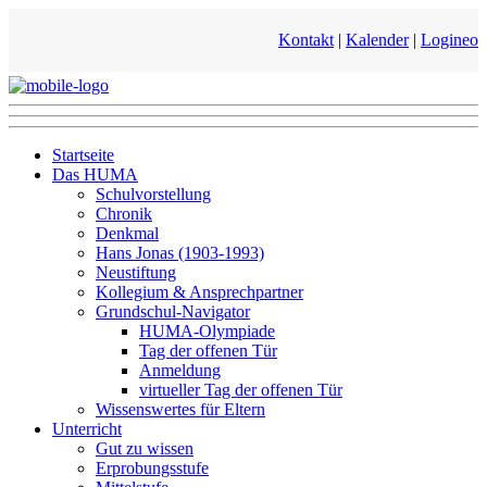
Kontakt
|
Kalender
|
Logineo
Startseite
Das HUMA
Schulvorstellung
Chronik
Denkmal
Hans Jonas (1903-1993)
Neustiftung
Kollegium & Ansprechpartner
Grundschul-Navigator
HUMA-Olympiade
Tag der offenen Tür
Anmeldung
virtueller Tag der offenen Tür
Wissenswertes für Eltern
Unterricht
Gut zu wissen
Erprobungsstufe