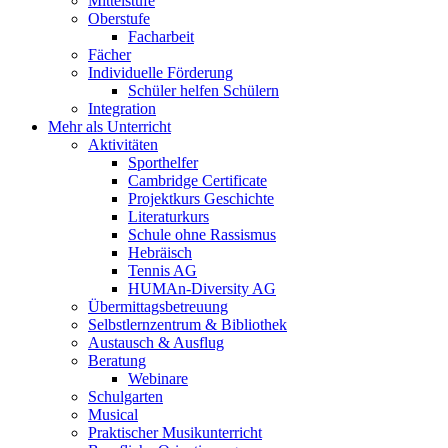
Mittelstufe
Oberstufe
Facharbeit
Fächer
Individuelle Förderung
Schüler helfen Schülern
Integration
Mehr als Unterricht
Aktivitäten
Sporthelfer
Cambridge Certificate
Projektkurs Geschichte
Literaturkurs
Schule ohne Rassismus
Hebräisch
Tennis AG
HUMAn-Diversity AG
Übermittagsbetreuung
Selbstlernzentrum & Bibliothek
Austausch & Ausflug
Beratung
Webinare
Schulgarten
Musical
Praktischer Musikunterricht