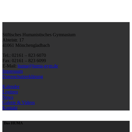
Stiftisches Humanistisches Gymnasium
Abteistr. 17
41061 Mönchengladbach
Tel.: 02161 – 823 6070
Fax: 02161 – 823 6099
E-Mail:
huma@huma-gym.de
Impressum
Datenschutzerklärung
Kalender
Logineo
News
Galerie & Videos
Kontakt
Das HUMA