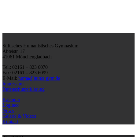
Stiftisches Humanistisches Gymnasium
Abteistr. 17
41061 Mönchengladbach
Tel.: 02161 – 823 6070
Fax: 02161 – 823 6099
E-Mail:
huma@huma-gym.de
Impressum
Datenschutzerklärung
Kalender
Logineo
News
Galerie & Videos
Kontakt