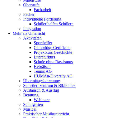
Mittelstufe
Oberstufe
Facharbeit
Fächer
Individuelle Förderung
Schüler helfen Schülern
Integration
Mehr als Unterricht
Aktivitäten
Sporthelfer
Cambridge Certificate
Projektkurs Geschichte
Literaturkurs
Schule ohne Rassismus
Hebräisch
Tennis AG
HUMAn-Diversity AG
Übermittagsbetreuung
Selbstlernzentrum & Bibliothek
Austausch & Ausflug
Beratung
Webinare
Schulgarten
Musical
Praktischer Musikunterricht