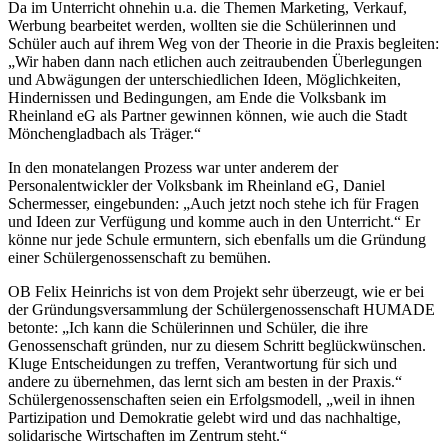
Da im Unterricht ohnehin u.a. die Themen Marketing, Verkauf,
Werbung bearbeitet werden, wollten sie die Schülerinnen und
Schüler auch auf ihrem Weg von der Theorie in die Praxis begleiten:
„Wir haben dann nach etlichen auch zeitraubenden Überlegungen
und Abwägungen der unterschiedlichen Ideen, Möglichkeiten,
Hindernissen und Bedingungen, am Ende die Volksbank im
Rheinland eG als Partner gewinnen können, wie auch die Stadt
Mönchengladbach als Träger.“
In den monatelangen Prozess war unter anderem der
Personalentwickler der Volksbank im Rheinland eG, Daniel
Schermesser, eingebunden: „Auch jetzt noch stehe ich für Fragen
und Ideen zur Verfügung und komme auch in den Unterricht.“ Er
könne nur jede Schule ermuntern, sich ebenfalls um die Gründung
einer Schülergenossenschaft zu bemühen.
OB Felix Heinrichs ist von dem Projekt sehr überzeugt, wie er bei
der Gründungsversammlung der Schülergenossenschaft HUMADE
betonte: „Ich kann die Schülerinnen und Schüler, die ihre
Genossenschaft gründen, nur zu diesem Schritt beglückwünschen.
Kluge Entscheidungen zu treffen, Verantwortung für sich und
andere zu übernehmen, das lernt sich am besten in der Praxis.“
Schülergenossenschaften seien ein Erfolgsmodell, „weil in ihnen
Partizipation und Demokratie gelebt wird und das nachhaltige,
solidarische Wirtschaften im Zentrum steht.“