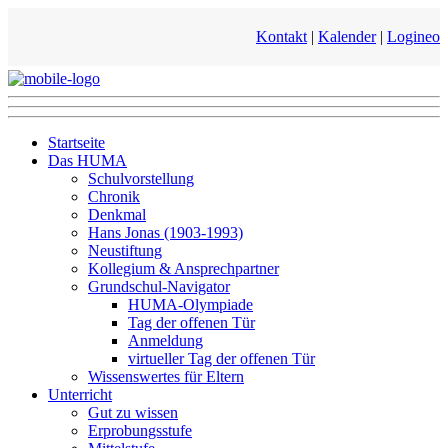
Kontakt
|
Kalender
|
Logineo
Startseite
Das HUMA
Schulvorstellung
Chronik
Denkmal
Hans Jonas (1903-1993)
Neustiftung
Kollegium & Ansprechpartner
Grundschul-Navigator
HUMA-Olympiade
Tag der offenen Tür
Anmeldung
virtueller Tag der offenen Tür
Wissenswertes für Eltern
Unterricht
Gut zu wissen
Erprobungsstufe