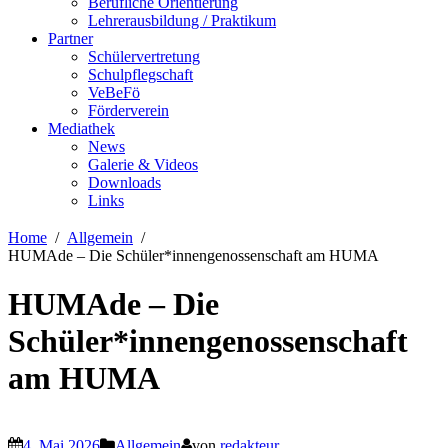
Berufliche Orientierung
Lehrerausbildung / Praktikum
Partner
Schülervertretung
Schulpflegschaft
VeBeFö
Förderverein
Mediathek
News
Galerie & Videos
Downloads
Links
Home
Allgemein
HUMAde – Die Schüler*innengenossenschaft am HUMA
HUMAde – Die
Schüler*innengenossenschaft
am HUMA
4. Mai 2026
Allgemein
von
redakteur