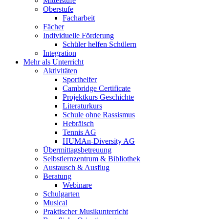
Mittelstufe
Oberstufe
Facharbeit
Fächer
Individuelle Förderung
Schüler helfen Schülern
Integration
Mehr als Unterricht
Aktivitäten
Sporthelfer
Cambridge Certificate
Projektkurs Geschichte
Literaturkurs
Schule ohne Rassismus
Hebräisch
Tennis AG
HUMAn-Diversity AG
Übermittagsbetreuung
Selbstlernzentrum & Bibliothek
Austausch & Ausflug
Beratung
Webinare
Schulgarten
Musical
Praktischer Musikunterricht