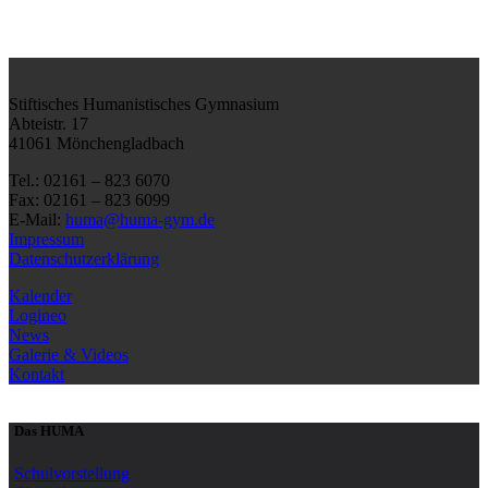
Stiftisches Humanistisches Gymnasium
Abteistr. 17
41061 Mönchengladbach
Tel.: 02161 – 823 6070
Fax: 02161 – 823 6099
E-Mail:
huma@huma-gym.de
Impressum
Datenschutzerklärung
Kalender
Logineo
News
Galerie & Videos
Kontakt
Das HUMA
Schulvorstellung