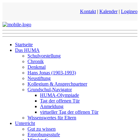
Kontakt
|
Kalender
|
Logineo
Startseite
Das HUMA
Schulvorstellung
Chronik
Denkmal
Hans Jonas (1903-1993)
Neustiftung
Kollegium & Ansprechpartner
Grundschul-Navigator
HUMA-Olympiade
Tag der offenen Tür
Anmeldung
virtueller Tag der offenen Tür
Wissenswertes für Eltern
Unterricht
Gut zu wissen
Erprobungsstufe