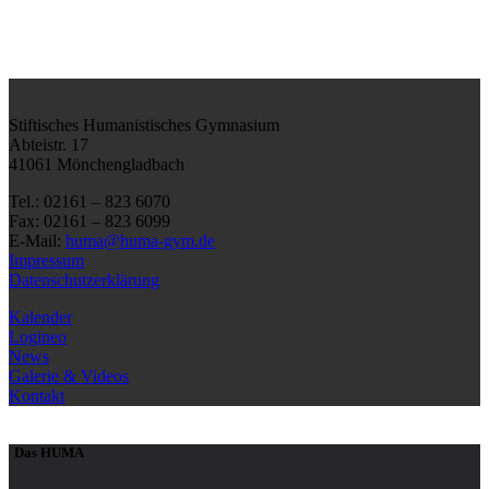
Stiftisches Humanistisches Gymnasium
Abteistr. 17
41061 Mönchengladbach
Tel.: 02161 – 823 6070
Fax: 02161 – 823 6099
E-Mail:
huma@huma-gym.de
Impressum
Datenschutzerklärung
Kalender
Logineo
News
Galerie & Videos
Kontakt
Das HUMA