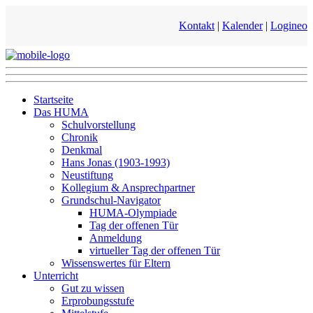
Kontakt
|
Kalender
|
Logineo
Startseite
Das HUMA
Schulvorstellung
Chronik
Denkmal
Hans Jonas (1903-1993)
Neustiftung
Kollegium & Ansprechpartner
Grundschul-Navigator
HUMA-Olympiade
Tag der offenen Tür
Anmeldung
virtueller Tag der offenen Tür
Wissenswertes für Eltern
Unterricht
Gut zu wissen
Erprobungsstufe