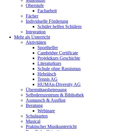
Mittelstufe
Oberstufe
Facharbeit
Fächer
Individuelle Förderung
Schüler helfen Schülern
Integration
Mehr als Unterricht
Aktivitäten
Sporthelfer
Cambridge Certificate
Projektkurs Geschichte
Literaturkurs
Schule ohne Rassismus
Hebräisch
Tennis AG
HUMAn-Diversity AG
Übermittagsbetreuung
Selbstlernzentrum & Bibliothek
Austausch & Ausflug
Beratung
Webinare
Schulgarten
Musical
Praktischer Musikunterricht