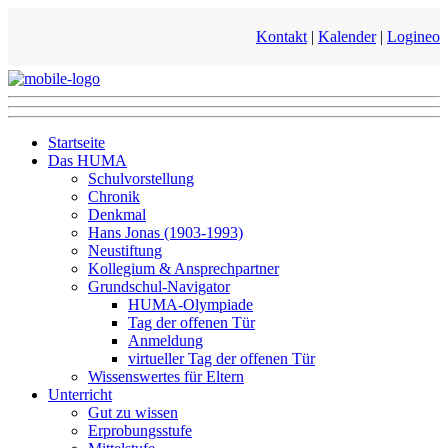
Kontakt
|
Kalender
|
Logineo
Startseite
Das HUMA
Schulvorstellung
Chronik
Denkmal
Hans Jonas (1903-1993)
Neustiftung
Kollegium & Ansprechpartner
Grundschul-Navigator
HUMA-Olympiade
Tag der offenen Tür
Anmeldung
virtueller Tag der offenen Tür
Wissenswertes für Eltern
Unterricht
Gut zu wissen
Erprobungsstufe