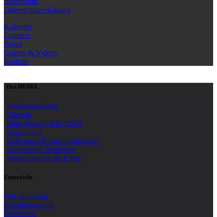
Impressum
Datenschutzerklärung
Kalender
Logineo
News
Galerie & Videos
Kontakt
Das HUMA
Schulvorstellung
Chronik
Hans Jonas (1903-1993)
Neustiftung
Kollegium & Ansprechpartner
Grundschul-Navigator
Wissenswertes für Eltern
Unterricht
Gut zu wissen
Erprobungsstufe
Mittelstufe