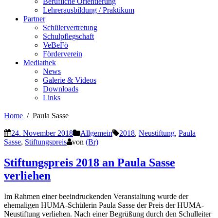
Berufliche Orientierung
Lehrerausbildung / Praktikum
Partner
Schülervertretung
Schulpflegschaft
VeBeFö
Förderverein
Mediathek
News
Galerie & Videos
Downloads
Links
Home
Paula Sasse
24. November 2018
Allgemein
2018
,
Neustiftung
,
Paula
Sasse
,
Stiftungspreis
von
(Br)
Stiftungspreis 2018 an Paula Sasse
verliehen
Im Rahmen einer beeindruckenden Veranstaltung wurde der
ehemaligen HUMA-Schülerin Paula Sasse der Preis der HUMA-
Neustiftung verliehen. Nach einer Begrüßung durch den Schulleiter