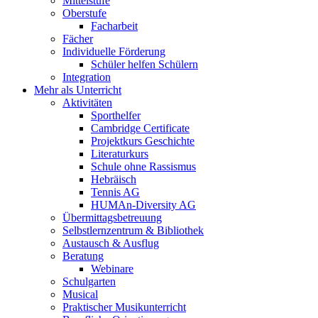
Mittelstufe
Oberstufe
Facharbeit
Fächer
Individuelle Förderung
Schüler helfen Schülern
Integration
Mehr als Unterricht
Aktivitäten
Sporthelfer
Cambridge Certificate
Projektkurs Geschichte
Literaturkurs
Schule ohne Rassismus
Hebräisch
Tennis AG
HUMAn-Diversity AG
Übermittagsbetreuung
Selbstlernzentrum & Bibliothek
Austausch & Ausflug
Beratung
Webinare
Schulgarten
Musical
Praktischer Musikunterricht