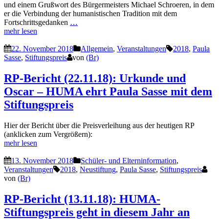
und einem Grußwort des Bürgermeisters Michael Schroeren, in dem
er die Verbindung der humanistischen Tradition mit dem
Fortschrittsgedanken
…
mehr lesen
22. November 2018
Allgemein
,
Veranstaltungen
2018
,
Paula
Sasse
,
Stiftungspreis
von
(Br)
RP-Bericht (22.11.18): Urkunde und
Oscar – HUMA ehrt Paula Sasse mit dem
Stiftungspreis
Hier der Bericht über die Preisverleihung aus der heutigen RP
(anklicken zum Vergrößern):
mehr lesen
13. November 2018
Schüler- und Elterninformation
,
Veranstaltungen
2018
,
Neustiftung
,
Paula Sasse
,
Stiftungspreis
von
(Br)
RP-Bericht (13.11.18): HUMA-
Stiftungspreis geht in diesem Jahr an