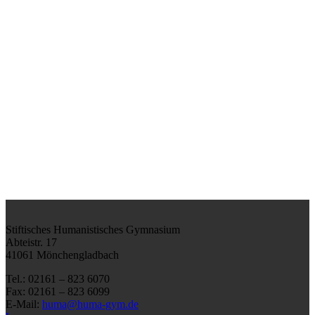
Stiftisches Humanistisches Gymnasium
Abteistr. 17
41061 Mönchengladbach
Tel.: 02161 – 823 6070
Fax: 02161 – 823 6099
E-Mail:
huma@huma-gym.de