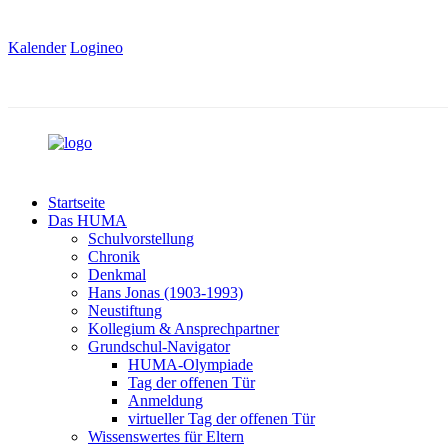
Kalender
Logineo
Startseite
Das HUMA
Schulvorstellung
Chronik
Denkmal
Hans Jonas (1903-1993)
Neustiftung
Kollegium & Ansprechpartner
Grundschul-Navigator
HUMA-Olympiade
Tag der offenen Tür
Anmeldung
virtueller Tag der offenen Tür
Wissenswertes für Eltern