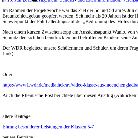
Im Rahmen der Projektwoche war das Ziel der 5c und 5d am 9. Juli der
Braunkohletagebau geopfert werden. Seit mehr als 20 Jahren ist der
Schwerpunkt der Fahrt allerdings auf der „Bedrohung des Hofes du
Nach einem kurzen Zwischenstopp am Aussichtsapunkt Wanlo, von wo 
Schmitz den sichtlich beindruckten und betroffenen Kindern seine Zuk
Der WDR begleitete unsere Schülerinnen und Schüler, um deren Frag
Link):
Oder:
https://www1.wdr.de/mediathek/av/video-klasse-aus-moenchengladba
Auch die Rheinische-Post berichtete über diesen Ausflug (Anklicken
ältere Beiträge
Ehrung besonderer Leistungen der Klassen 5-7
neuere Beiträge