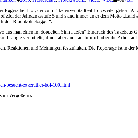
 Eggerather Hof, der zum Erkelenzer Stadtteil Holzweiler gehört. Ander
 Hof Ziel der Jahrgangsstufe 5 und stand immer unter dem Motto „Lan
rch den Braunkohlebagger“.
aus man einen im doppelten Sinn „tiefen“ Eindruck des Tagebaus Gar
unftsängte vermittelte, ihnen aber auch ausführlich über die Arbeit auf
en, Reaktionen und Meinungen festzuhalten. Die Reportage ist in der
ch-besucht-eggerather-hof-100.html
 zum Vergößern):