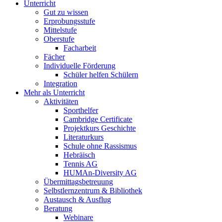
Unterricht
Gut zu wissen
Erprobungsstufe
Mittelstufe
Oberstufe
Facharbeit
Fächer
Individuelle Förderung
Schüler helfen Schülern
Integration
Mehr als Unterricht
Aktivitäten
Sporthelfer
Cambridge Certificate
Projektkurs Geschichte
Literaturkurs
Schule ohne Rassismus
Hebräisch
Tennis AG
HUMAn-Diversity AG
Übermittagsbetreuung
Selbstlernzentrum & Bibliothek
Austausch & Ausflug
Beratung
Webinare