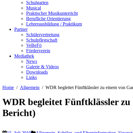
Schulgarten
Musical
Praktischer Musikunterricht
Berufliche Orientierung
Lehrerausbildung / Praktikum
Partner
Schülervertretung
Schulpflegschaft
VeBeFö
Förderverein
Mediathek
News
Galerie & Videos
Downloads
Links
Home
Allgemein
WDR begleitet Fünftklässler zu einem von Ga
WDR begleitet Fünftklässler zu
Bericht)
15. Juli 2019
Allgemein
,
Schüler- und Elterninformation
,
Veranst