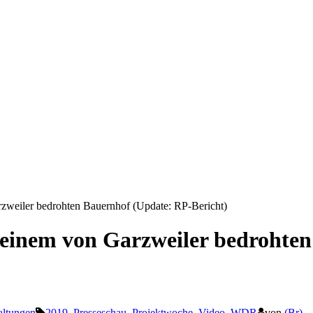
rzweiler bedrohten Bauernhof (Update: RP-Bericht)
 einem von Garzweiler bedrohte
altungen
2019
,
Presseschau
,
Projektwoche
,
Video
,
WDR
von
(Br)