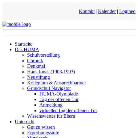
Kontakt
|
Kalender
|
Logineo
Startseite
Das HUMA
Schulvorstellung
Chronik
Denkmal
Hans Jonas (1903-1993)
Neustiftung
Kollegium & Ansprechpartner
Grundschul-Navigator
HUMA-Olympiade
Tag der offenen Tür
Anmeldung
virtueller Tag der offenen Tür
Wissenswertes für Eltern
Unterricht
Gut zu wissen
Erprobungsstufe