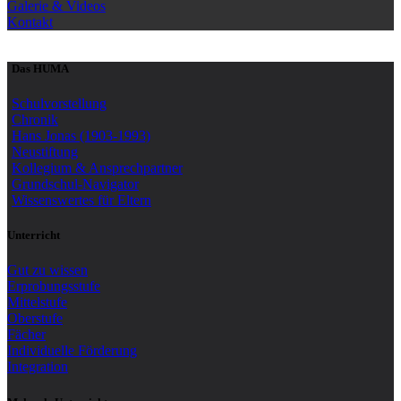
Galerie & Videos
Kontakt
Das HUMA
Schulvorstellung
Chronik
Hans Jonas (1903-1993)
Neustiftung
Kollegium & Ansprechpartner
Grundschul-Navigator
Wissenswertes für Eltern
Unterricht
Gut zu wissen
Erprobungsstufe
Mittelstufe
Oberstufe
Fächer
Individuelle Förderung
Integration