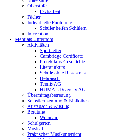
Mittelstufe
Oberstufe
Facharbeit
Fächer
Individuelle Förderung
Schüler helfen Schülern
Integration
Mehr als Unterricht
Aktivitäten
Sporthelfer
Cambridge Certificate
Projektkurs Geschichte
Literaturkurs
Schule ohne Rassismus
Hebräisch
Tennis AG
HUMAn-Diversity AG
Übermittagsbetreuung
Selbstlernzentrum & Bibliothek
Austausch & Ausflug
Beratung
Webinare
Schulgarten
Musical
Praktischer Musikunterricht