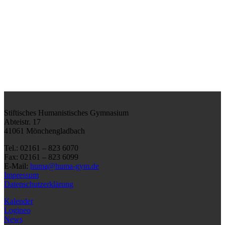
Stiftisches Humanistisches Gymnasium
Abteistr. 17
41061 Mönchengladbach
Tel.: 02161 – 823 6070
Fax: 02161 – 823 6099
E-Mail:
huma@huma-gym.de
Impressum
Datenschutzerklärung
Kalender
Logineo
News