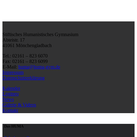
Stiftisches Humanistisches Gymnasium
Abteistr. 17
41061 Mönchengladbach
Tel.: 02161 – 823 6070
Fax: 02161 – 823 6099
E-Mail:
huma@huma-gym.de
Impressum
Datenschutzerklärung
Kalender
Logineo
News
Galerie & Videos
Kontakt
Das HUMA