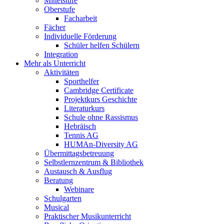
Mittelstufe
Oberstufe
Facharbeit
Fächer
Individuelle Förderung
Schüler helfen Schülern
Integration
Mehr als Unterricht
Aktivitäten
Sporthelfer
Cambridge Certificate
Projektkurs Geschichte
Literaturkurs
Schule ohne Rassismus
Hebräisch
Tennis AG
HUMAn-Diversity AG
Übermittagsbetreuung
Selbstlernzentrum & Bibliothek
Austausch & Ausflug
Beratung
Webinare
Schulgarten
Musical
Praktischer Musikunterricht