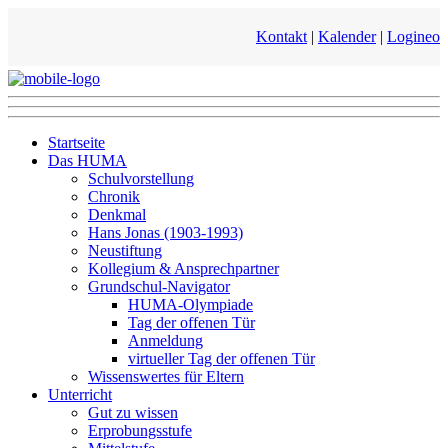
Kontakt
|
Kalender
|
Logineo
Startseite
Das HUMA
Schulvorstellung
Chronik
Denkmal
Hans Jonas (1903-1993)
Neustiftung
Kollegium & Ansprechpartner
Grundschul-Navigator
HUMA-Olympiade
Tag der offenen Tür
Anmeldung
virtueller Tag der offenen Tür
Wissenswertes für Eltern
Unterricht
Gut zu wissen
Erprobungsstufe