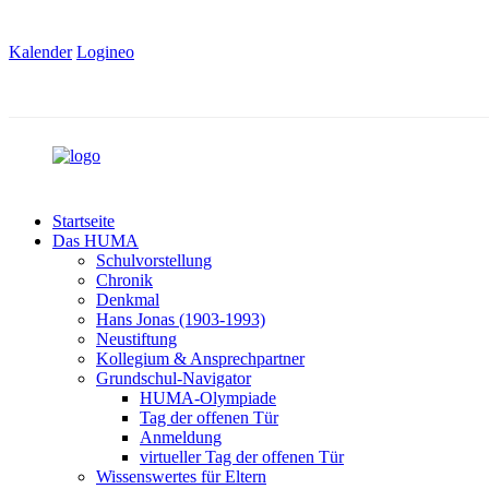
Kalender
Logineo
Startseite
Das HUMA
Schulvorstellung
Chronik
Denkmal
Hans Jonas (1903-1993)
Neustiftung
Kollegium & Ansprechpartner
Grundschul-Navigator
HUMA-Olympiade
Tag der offenen Tür
Anmeldung
virtueller Tag der offenen Tür
Wissenswertes für Eltern