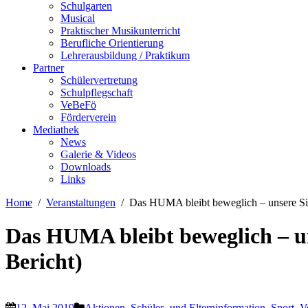
Schulgarten
Musical
Praktischer Musikunterricht
Berufliche Orientierung
Lehrerausbildung / Praktikum
Partner
Schülervertretung
Schulpflegschaft
VeBeFö
Förderverein
Mediathek
News
Galerie & Videos
Downloads
Links
Home
Veranstaltungen
Das HUMA bleibt beweglich – unsere Sieb
Das HUMA bleibt beweglich – un
Bericht)
12. Mai 2019
Aktionen
,
Schüler- und Elterninformation
,
Sport
,
V