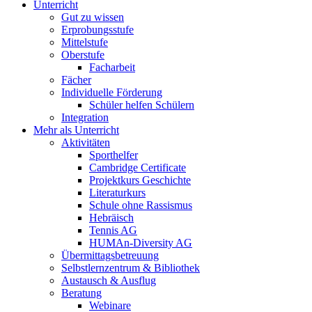
Unterricht
Gut zu wissen
Erprobungsstufe
Mittelstufe
Oberstufe
Facharbeit
Fächer
Individuelle Förderung
Schüler helfen Schülern
Integration
Mehr als Unterricht
Aktivitäten
Sporthelfer
Cambridge Certificate
Projektkurs Geschichte
Literaturkurs
Schule ohne Rassismus
Hebräisch
Tennis AG
HUMAn-Diversity AG
Übermittagsbetreuung
Selbstlernzentrum & Bibliothek
Austausch & Ausflug
Beratung
Webinare