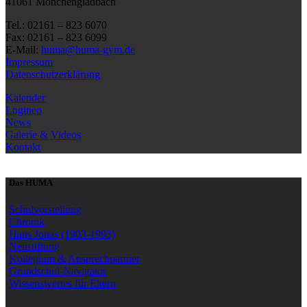
41061 Mönchengladbach
Tel.: 02161 – 823 6070
Fax: 02161 – 823 6099
E-Mail:
huma@huma-gym.de
Impressum
Datenschutzerklärung
Kalender
Logineo
News
Galerie & Videos
Kontakt
Das HUMA
Schulvorstellung
Chronik
Hans Jonas (1903-1993)
Neustiftung
Kollegium & Ansprechpartner
Grundschul-Navigator
Wissenswertes für Eltern