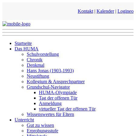
Kontakt
|
Kalender
|
Logineo
Startseite
Das HUMA
Schulvorstellung
Chronik
Denkmal
Hans Jonas (1903-1993)
Neustiftung
Kollegium & Ansprechpartner
Grundschul-Navigator
HUMA-Olympiade
Tag der offenen Tür
Anmeldung
virtueller Tag der offenen Tür
Wissenswertes für Eltern
Unterricht
Gut zu wissen
Erprobungsstufe