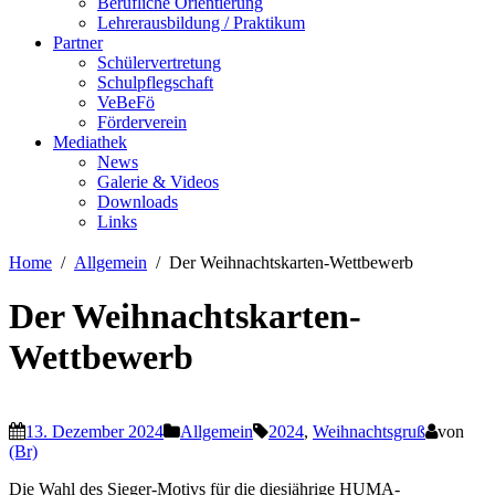
Berufliche Orientierung
Lehrerausbildung / Praktikum
Partner
Schülervertretung
Schulpflegschaft
VeBeFö
Förderverein
Mediathek
News
Galerie & Videos
Downloads
Links
Home
Allgemein
Der Weihnachtskarten-Wettbewerb
Der Weihnachtskarten-
Wettbewerb
13. Dezember 2024
Allgemein
2024
,
Weihnachtsgruß
von
(Br)
Die Wahl des Sieger-Motivs für die diesjährige HUMA-