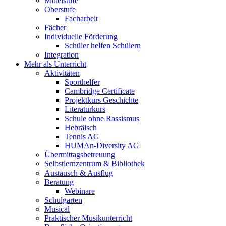
Mittelstufe
Oberstufe
Facharbeit
Fächer
Individuelle Förderung
Schüler helfen Schülern
Integration
Mehr als Unterricht
Aktivitäten
Sporthelfer
Cambridge Certificate
Projektkurs Geschichte
Literaturkurs
Schule ohne Rassismus
Hebräisch
Tennis AG
HUMAn-Diversity AG
Übermittagsbetreuung
Selbstlernzentrum & Bibliothek
Austausch & Ausflug
Beratung
Webinare
Schulgarten
Musical
Praktischer Musikunterricht